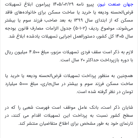
جهان صنعت نیوز
، پیرو نامه ۲۹‏‏‏‏‏‏‏‏‏‏‏‏‏‏‏‏/۰۲‏‏‏‏‏‏‏‏‏‏‏‏‏‏‏‏/۱۴۰۵ پیرامون ابلاغ تسهیلات
قرض‌الحسنه ودیعه یا خرید یا ساخت مسکن برای خانواده‌های فاقد
مسکن که از ابتدای سال ۱۳۹۹ به بعد صاحب فرزند سوم یا بیشتر
می‌شوند، موضوع ردیف (۲‏‏‏‏‏‏‏‏‏‏‏‏‏‏‏‏‏‏‏‏‏‏‏‏‏‏‏‏‏‏‏‏‏‏‏‏‏‏‏‏‏‏‏‏-۱‏‏‏‏‏‏‏‏‏‏‏‏‏‏‏‏‏‏‏‏‏‏‏‏‏‏‏‏‏‏‏‏‏‏‏‏‏‏‏‏‏‏‏‏-۵) جدول الزامات مصارف قانون بودجه
سال ۱۴۰۵ کل کشور، دستورالعمل اجرایی تسهیلات یادشده ابلاغ شد.
لازم به ذکر است سقف فردی تسهیلات مزبور، مبلغ ۴.۵۰۰ میلیون ریال
با دوره بازپرداخت حداکثر ۲۰ سال است.
همچنین به منظور پرداخت تسهیلات قرض‌الحسنه ودیعه یا خرید یا
ساخت مسکن فرزند سوم و بیشتر در سال‌جاری، مبلغ ۵۰۰۰ میلیارد
تومان در نظر گرفته شده است.
شایان ذکر است، بانک عامل موظف است فهرست شعبی را که در
سطح کشور نسبت به پرداخت این تسهیلات اقدام می کنند، در
تارنمای خود به طور مشخص برای اطلاع متقاضیان منتشر کند.