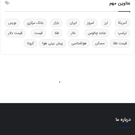
ل
ق
عناوین مهم
ی
د
د
ر
خ
ت
آمریکا
ارز
امروز
ایران
بازار
بانک مرکزی
بورس
و
ی
د
ب
ترامپ
جاده چالوس
دلار
طلا
قیمت
قیمت دلار
ر
ا
قیمت طلا
مسکن
هواشناسی
پیش بینی هوا
کرونا
و
ی
ه
س
ا
ت
ی
د
ب
ا
ک
ی
ف
ی
ت
درباره ما