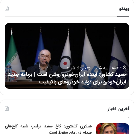
ویدئو
ح
ح
م
س
ی
ی
د
ن
ک
ع
ش
ل
ا
ا
۱۵:۴۴ | سه شنبه، ۲۶ خرداد ۱۴۰۵
و
ی
حمید کشاورز: آینده ایران‌خودرو روشن است | برنامه جدید
ح
ر
ی
ایران‌خودرو برای تولید خودروهای باکیفیت
ن
ز
:
:
د
آ
ر
ی
ط
ن
و
آخرین اخبار
د
ل
ه
ت
هیلاری کلینتون: کاخ سفید ترامپ شبیه کاخ‌های
ا
ا
صدام در زمان سقوط است
ی
ر