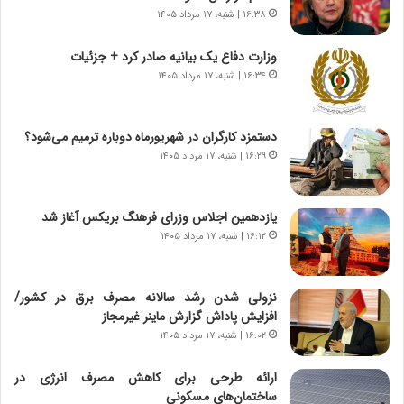
ر
ی
۱۶:۳۸ | شنبه، ۱۷ مرداد ۱۴۰۵
ا
خ
ن‌
ا
وزارت دفاع یک بیانیه صادر کرد + جزئیات
خ
ی
۱۶:۳۴ | شنبه، ۱۷ مرداد ۱۴۰۵
و
ر
د
ا
ر
ن
دستمزد کارگران در شهریورماه دوباره ترمیم می‌شود؟
و
،
۱۶:۲۹ | شنبه، ۱۷ مرداد ۱۴۰۵
ر
ه
و
ی
ش
چ
یازدهمین اجلاس وزرای فرهنگ بریکس آغاز شد
ن
گ
۱۶:۱۲ | شنبه، ۱۷ مرداد ۱۴۰۵
ا
ا
س
ه
ت
ج
نزولی شدن رشد سالانه مصرف برق در کشور/
|
ز
افزایش پاداش گزارش ماینر غیرمجاز
ب
ا
ر
۱۶:۰۲ | شنبه، ۱۷ مرداد ۱۴۰۵
ی
ن
ن
ا
ج
ارائه طرحی برای کاهش مصرف انرژی در
م
ن
ساختمان‌های مسکونی