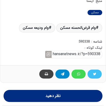
منبع: ایسنا
مسکن
وام قرض‌الحسنه مسکن
وام ودیعه مسکن
شناسه : 590338
لینک کوتاه :
نظر دهید