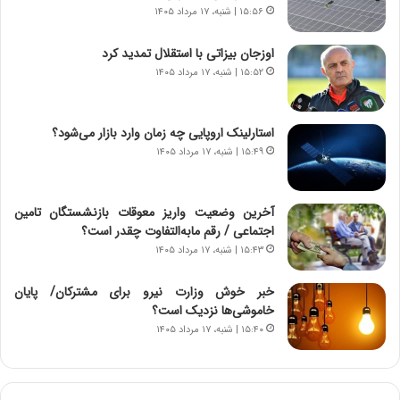
ه
گ
۱۵:۵۶ | شنبه، ۱۷ مرداد ۱۴۰۵
ج
،
د
ن
اوزجان بیزاتی با استقلال تمدید کرد
ی
ت
۱۵:۵۲ | شنبه، ۱۷ مرداد ۱۴۰۵
د
و
ا
ا
ی
ن
استارلینک اروپایی چه زمان وارد بازار می‌شود؟
ر
س
۱۵:۴۹ | شنبه، ۱۷ مرداد ۱۴۰۵
ا
ت
ن‌
ه
خ
د
آخرین وضعیت واریز معوقات بازنشستگان تامین
و
ر
اجتماعی / رقم مابه‌التفاوت چقدر است؟
د
م
۱۵:۴۳ | شنبه، ۱۷ مرداد ۱۴۰۵
ر
ق
و
ا
ب
ب
خبر خوش وزارت نیرو برای مشترکان/ پایان
ر
ل
خاموشی‌ها نزدیک است؟
ا
چ
۱۵:۴۰ | شنبه، ۱۷ مرداد ۱۴۰۵
ی
ن
ت
ی
و
ن