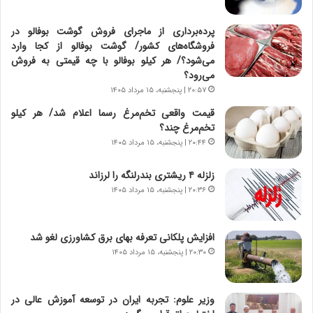
د
ا
ر
ن
پرده‌برداری از ماجرای فروش گوشت بوفالو در
و
،
فروشگاه‌های کشور/ گوشت بوفالو از کجا وارد
ر
ه
می‌شود؟/ هر کیلو بوفالو با چه قیمتی به فروش
و
ی
می‌رود؟
ش
چ
۲۰:۵۷ | پنجشنبه، ۱۵ مرداد ۱۴۰۵
ن
گ
قیمت واقعی تخم‌مرغ رسما اعلام شد/ هر کیلو
ا
ا
تخم‌مرغ چند؟
س
ه
ت
ج
۲۰:۴۴ | پنجشنبه، ۱۵ مرداد ۱۴۰۵
|
ز
ب
ا
زلزله ۴ ریشتری بندرلنگه را لرزاند
ر
ی
۲۰:۳۶ | پنجشنبه، ۱۵ مرداد ۱۴۰۵
ن
ن
ا
ج
م
ن
افزایش پلکانی تعرفه بهای برق کشاورزی لغو شد
ه
گ
۲۰:۳۰ | پنجشنبه، ۱۵ مرداد ۱۴۰۵
ج
،
د
ن
ی
ت
وزیر علوم: تجربه ایران در توسعه آموزش عالی در
د
و