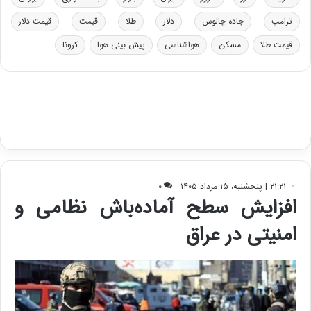
د
ب
ر
ا
ترامپ
جاده چالوس
دلار
طلا
قیمت
قیمت دلار
و
ی
ه
س
قیمت طلا
مسکن
هواشناسی
پیش بینی هوا
کرونا
ا
ت
ی
د
ب
ا
ک
ی
ف
ی
ت