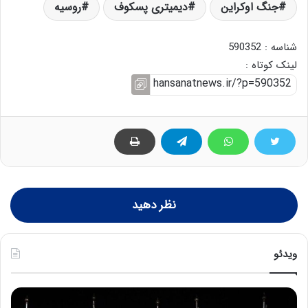
جنگ اوکراین
دیمیتری پسکوف
روسیه
شناسه : 590352
لینک کوتاه :
نظر دهید
ویدئو
ح
ح