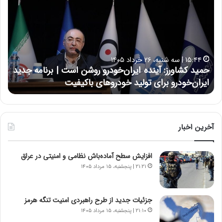
م
س
ی
ی
د
ن
ک
ع
ش
ل
ا
ا
۱۵:۴۴ | سه شنبه، ۲۶ خرداد ۱۴۰۵
و
ی
حمید کشاورز: آینده ایران‌خودرو روشن است | برنامه جدید
ح
ر
ی
ایران‌خودرو برای تولید خودروهای باکیفیت
ن
ز
:
:
د
آ
ر
ی
ط
ن
و
آخرین اخبار
د
ل
ه
ت
افزایش سطح آماده‌باش نظامی و امنیتی در عراق
ا
ا
ی
ر
۲۱:۲۱ | پنجشنبه، ۱۵ مرداد ۱۴۰۵
ر
ی
ا
خ
ن‌
ا
جزئیات جدید از طرح راهبردی امنیت تنگه هرمز
خ
ی
۲۱:۱۰ | پنجشنبه، ۱۵ مرداد ۱۴۰۵
و
ر