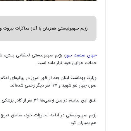
ا
س
ب
ت
ر
|
ن
ب
د
ر
رژیم صهیونیستی همزمان با آغاز مذاکرات بیروت و ت
ه
ن
ب
ا
ز
م
ر
ه
جهان صنعت نیوز
، رژیم صهیونیستی لحظاتی پیش، شهر
گ
ج
حملات هوایی خود قرار داده است.
؟
د
ی
د
وزارت بهداشت لبنان بعد از ظهر امروز در بیانیه‌ای اعل
ا
صور، چهار نفر شهید و ۱۲۷ نفر دیگر زخمی شده‌اند.
ی
ر
طبق این بیانیه، در بین زخمی‌ها ۳۹ نفر از کادر پزشکی و پرستاری و اداری بیمارستان وجود دارد.
ا
ن‌
خ
رژیم صهیونیستی در ادامه تجاوزات خود، مناطق «برج ق
و
هم بمباران کرد.
د
ر