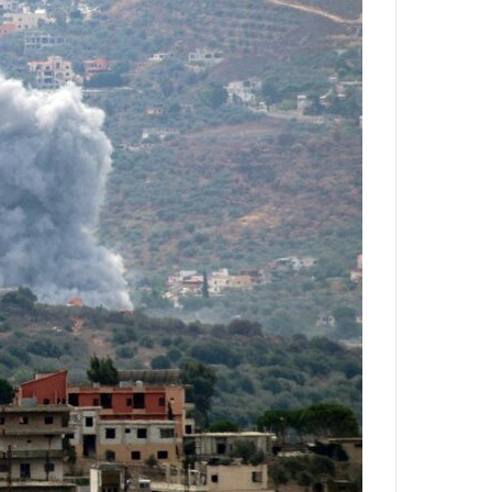
ا
:
و
آ
ر
ی
م
ن
ی
د
ا
ه
ن
ا
ه
ی
؛
ر
ب
ا
ا
ن‌
ز
خ
ن
و
د
د
ه
ر
پ
و
ن
ر
ه
و
ا
ش
ن
ن
ی
ا