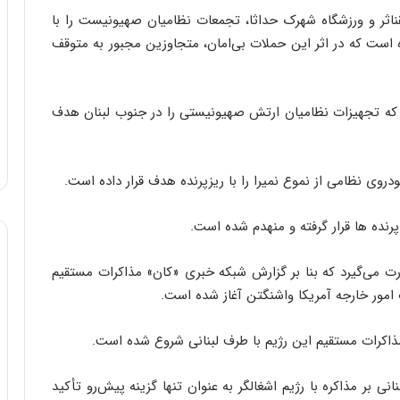
ا
 القناثر و ورزشگاه شهرک حداثا، تجمعات نظامیان صهیونیست را با
ب
ده است که در اثر این حملات بی‌امان، متجاوزین مجبور به متوقف
ل
چ
ن
ی
د که تجهیزات نظامیان ارتش صهیونیستی را در جنوب لبنان هدف
ن
ق
د
ی نظامی از نموع نمیرا را با ریزپرنده هدف قرار داده است.
ر
ت
ی
نده ها قرار گرفته و منهدم شده است.
ب
ا
ت می‌گیرد که بنا بر گزارش شبکه خبری «کان» مذاکرات مستقیم
ی
امور خارجه آمریکا واشنگتن آغاز شده است.
س
ت
د
مذاکرات مستقیم این رژیم با طرف لبنانی شروع شده است.
ی بر مذاکره با رژیم اشغالگر به عنوان تنها گزینه پیش‌رو تأکید