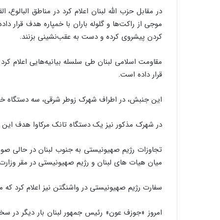
و
در مقابل حزب الله لبنان اعلام کرد در مناطق البالوع،
ب
موجی از راکت‌ها و گلوله باران با خمپاره هدف قرار دا
ر
کردن پیشروی کرده و دست به عقب‌نشینی بزنند.
ا
ی
ت
مقاومت اسلامی لبنان طی سلسله بیانیه‌هایی اعلام کر
و
قرار داده است.
ل
ی
این جنبش، در اطراف شهرک زوطر شرقی، سه دستگاه خودرو
د
خ
و
در شهرک مذکور نیز یک دستگاه تانک مرکاوا هدف این پر
د
ر
تجاوزات رژیم صهیونیستی به جنوب لبنان در حالی صور
و
میان هیات های لبنان و رژیم صهیونیستی در مقر وزارت 
ه
ا
ی
سفارت رژیم صهیونیستی در واشنگتن نیز اعلام کرد که 
ب
ا
امروز «جوزف عون» رئیس جمهور لبنان بار دیگر در سخنان
ک