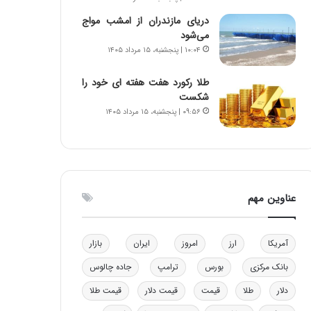
ن
ه
دریای مازندران از امشب مواج
ن
ی
می‌شود
ر
و
۱۰:۰۴ | پنجشنبه، ۱۵ مرداد ۱۴۰۵
ف
ن
ت
ی
طلا رکورد هفت هفته ای خود را
ه
|
شکست
ا
د
۰۹:۵۶ | پنجشنبه، ۱۵ مرداد ۱۴۰۵
س
ب
ت
ی
ر
ک
ل
ا
عناوین مهم
ت
ا
ق
آمریکا
ارز
امروز
ایران
بازار
ا
ی
بانک مرکزی
بورس
ترامپ
جاده چالوس
ر
ا
دلار
طلا
قیمت
قیمت دلار
قیمت طلا
ن