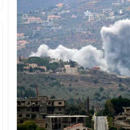
د
ر
ط
و
ل
ت
ا
ر
ی
خ
ا
ی
ر
ا
ن
،
ه
ی
چ
گ
ا