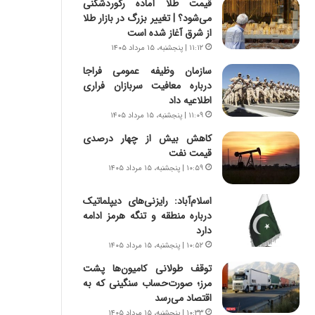
قیمت طلا آماده رکوردشکنی
ر
ی
می‌شود؟ | تغییر بزرگ در بازار طلا
ا
ر
از شرق آغاز شده است
ن
ا
|
ن
۱۱:۱۲ | پنجشنبه، ۱۵ مرداد ۱۴۰۵
ا
د
سازمان وظیفه عمومی فراجا
ع
ر
درباره معافیت سربازان فراری
ت
پ
اطلاعیه داد
م
ی
۱۱:۰۹ | پنجشنبه، ۱۵ مرداد ۱۴۰۵
ا
ح
د
م
کاهش بیش از چهار درصدی
م
ل
قیمت نفت
ر
ه
۱۰:۵۹ | پنجشنبه، ۱۵ مرداد ۱۴۰۵
د
آ
م
م
اسلام‌آباد: رایزنی‌های دیپلماتیک
ه
ر
درباره منطقه و تنگه هرمز ادامه
ن
ی
دارد
و
ک
۱۰:۵۲ | پنجشنبه، ۱۵ مرداد ۱۴۰۵
ز
ا
توقف طولانی کامیون‌ها پشت
ا
ی
مرز؛ صورت‌حساب سنگینی که به
ز
ی
اقتصاد می‌رسد
ب
–
ی
ص
۱۰:۳۳ | پنجشنبه، ۱۵ مرداد ۱۴۰۵