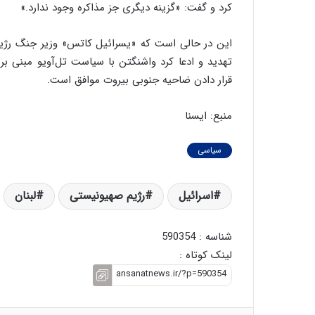
کرد و گفت: «گزینه دیگری جز مذاکره وجود ندارد.»
ی
ف
ی
این در حالی است که «یسرائیل کاتس» وزیر جنگ رژیم ص
ت
تهدید و ادعا کرد واشنگتن با سیاست تل‌آویو مبنی ب
قرار دادن ضاحیه جنوبی بیروت موافق است.
منبع: ایسنا
سیاسی
اسرائیل
رژیم صهیونیستی
لبنان
شناسه : 590354
لینک کوتاه :