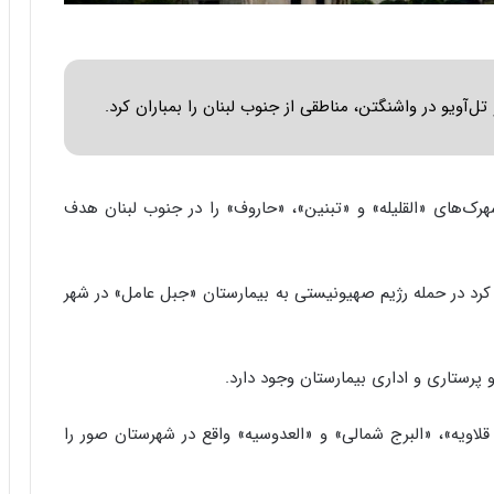
ه
ج
ز
ا
ی
ل‌آویو در واشنگتن، مناطقی از جنوب لبنان را بمباران کرد.
ن
ج
ن
گ
ک‌های «القلیله» و «تبنین»، «حاروف» را در جنوب لبنان هدف
،
ن
ت
و
ام کرد در حمله رژیم صهیونیستی به بیمارستان «جبل عامل» در شهر
ا
ن
س
ت
ه
د
لاویه»، «البرج شمالی» و «العدوسیه» واقع در شهرستان صور را
ر
م
ق