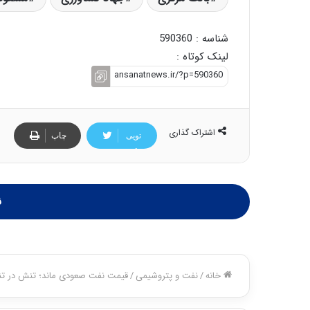
شناسه : 590360
لینک کوتاه :
اشتراک گذاری
تویی
چاپ
تر
ن