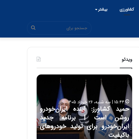
کشاورزی
بیشتر
جستجو
برای
ویدئو
ح
ح
م
س
ی
ی
د
ن
۱۵:۴۴ | سه شنبه، ۲۶ خرداد ۱۴۰۵
ک
ع
حمید کشاورز: آینده ایران‌خودرو
ش
ل
۱۷:۳۹ | سه شنبه، ۲۲ اردیبهشت ۱۴۰۵
روشن است | برنامه جدید
حسین علایی: 
ا
ا
و
ی
ه
ایران‌خودرو برای تولید خودروهای
هیچگاه جز ای
ر
ی
باکیفیت
مقابل چنین ق
ز
: