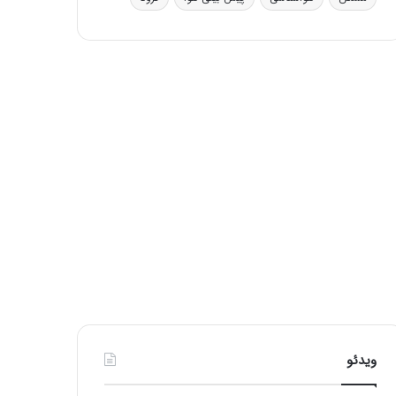
ی
ف
ی
ت