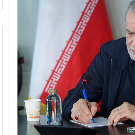
ا
و
ر
م
ی
ا
ن
ه
؛
ب
ا
ز
ن
د
ه
پ
ن
ه
ا
ن
ی