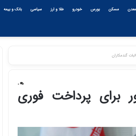
عدن
مسکن
بورس
خودرو
طلا و ارز
سیاسی
بانک و بیمه
بات گندمکاران
چ
ی
۰
ن
 برای پرداخت فوری
و
ب
ح
ر
۱۲:۱۸ | دوشنبه، ۱۸ اسفند ۱۴۰۴
ا
چین و بحران خاورمیانه؛ بازند
ن
پنهان یا برنده بزرگ؟
خ