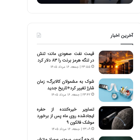
:
د
آ
ر
ی
ط
ن
و
د
ل
آخرین اخبار
ه
ت
ا
ا
ی
ر
قیمت نفت صعودی ماند؛ تنش
ر
ی
در تنگه هرمز برنت را ۸۳ دلار کرد
ا
خ
۲۳:۵۵ | جمعه، ۱۶ مرداد ۱۴۰۵
ن‌
ا
خ
ی
شوک به مشمولان کالابرگ؛ زمان
و
ر
شارژ تغییر کرد+تاریخ جدید
د
ا
۲۳:۴۲ | جمعه، ۱۶ مرداد ۱۴۰۵
ر
ن
و
،
ر
ه
تصاویر خیره‌کننده از حفره
و
ی
ایجادشده روی ماه پس از برخورد
ش
چ
موشک فالکون ۹
ن
گ
۲۳:۰۹ | جمعه، ۱۶ مرداد ۱۴۰۵
ا
ا
نتیجه آزمون ورودی سمپاد منتشر