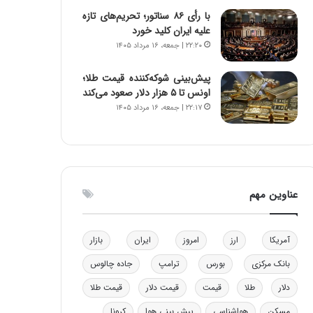
و
ا
با رأی ۸۶ سناتور؛ تحریم‌های تازه
ب
ب
علیه ایران کلید خورد
ر
ل
۲۲:۲۰ | جمعه، ۱۶ مرداد ۱۴۰۵
ا
چ
ی
ن
پیش‌بینی شوکه‌کننده قیمت طلا؛
ت
ی
اونس تا ۵ هزار دلار صعود می‌کند
و
ن
۲۲:۱۷ | جمعه، ۱۶ مرداد ۱۴۰۵
ل
ق
ی
د
د
ر
خ
ت
و
ی
د
ب
عناوین مهم
ر
ا
و
ی
ه
س
آمریکا
ارز
امروز
ایران
بازار
ا
ت
ی
د
بانک مرکزی
بورس
ترامپ
جاده چالوس
ب
دلار
طلا
قیمت
قیمت دلار
قیمت طلا
ا
ک
مسکن
هواشناسی
پیش بینی هوا
کرونا