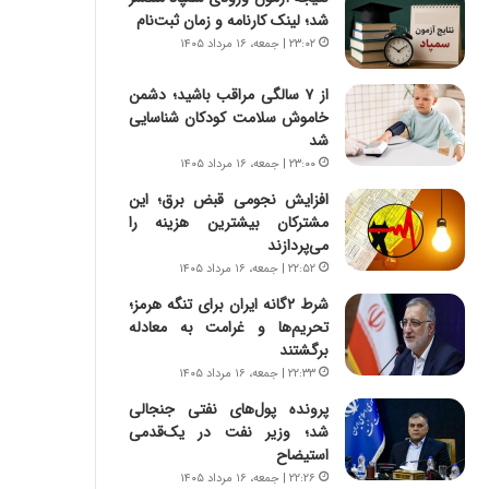
س
ه
شد؛ لینک کارنامه و زمان ثبت‌نام
ت
ج
۲۳:۰۲ | جمعه، ۱۶ مرداد ۱۴۰۵
|
ز
ب
ا
از ۷ سالگی مراقب باشید؛ دشمن
ر
ی
خاموش سلامت کودکان شناسایی
ن
ن
شد
ا
ج
م
۲۳:۰۰ | جمعه، ۱۶ مرداد ۱۴۰۵
ن
ه
گ
افزایش نجومی قبض برق؛ این
ج
،
مشترکان بیشترین هزینه را
د
ن
می‌پردازند
ی
ت
۲۲:۵۲ | جمعه، ۱۶ مرداد ۱۴۰۵
د
و
ا
شرط ۲گانه ایران برای تنگه هرمز؛
ا
ی
تحریم‌ها و غرامت به معادله
ن
ر
برگشتند
س
ا
ت
۲۲:۳۳ | جمعه، ۱۶ مرداد ۱۴۰۵
ن‌
ه
پرونده پول‌های نفتی جنجالی
خ
د
شد؛ وزیر نفت در یک‌قدمی
و
ر
استیضاح
د
م
۲۲:۲۶ | جمعه، ۱۶ مرداد ۱۴۰۵
ر
ق