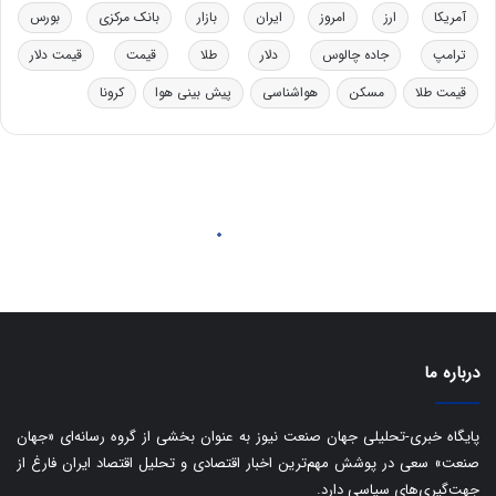
خ
ت
آمریکا
ارز
امروز
ایران
بازار
بانک مرکزی
بورس
و
ی
د
ب
ترامپ
جاده چالوس
دلار
طلا
قیمت
قیمت دلار
ر
ا
قیمت طلا
مسکن
هواشناسی
پیش بینی هوا
کرونا
و
ی
ه
س
ا
ت
ی
د
ب
ا
ک
ی
ف
ی
ت
درباره ما
پایگاه خبری-تحلیلی جهان صنعت نیوز به عنوان بخشی از گروه رسانه‌ای «جهان
صنعت» سعی در پوشش مهم‌ترین اخبار اقتصادی و تحلیل اقتصاد ایران فارغ از
جهت‌گیری‌های سیاسی دارد.