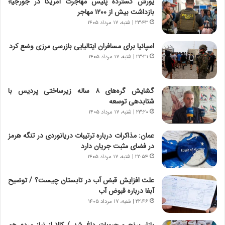
یورش گسترده پلیس مهاجرت آمریکا در جورجیا؛
خ
ی
بازداشت بیش از ۱۲۰۰ مهاجر
و
ر
۲۳:۴۳ | شنبه، ۱۷ مرداد ۱۴۰۵
د
ا
ر
ن
اسپانیا برای مسافران ایتالیایی بازرسی مرزی وضع کرد
و
،
۲۳:۳۱ | شنبه، ۱۷ مرداد ۱۴۰۵
ر
ه
و
ی
ش
چ
گشایش گره‌های ۸ ساله زیرساختی پردیس با
ن
گ
شتابدهی توسعه
ا
ا
۲۳:۲۰ | شنبه، ۱۷ مرداد ۱۴۰۵
س
ه
ت
ج
عمان: مذاکرات درباره ترتیبات دریانوردی در تنگه هرمز
|
ز
در فضای مثبت جریان دارد
ب
ا
ر
۲۲:۵۴ | شنبه، ۱۷ مرداد ۱۴۰۵
ی
ن
ن
ا
ج
علت افزایش قبض آب در تابستان چیست؟ / توضیح
م
ن
آبفا درباره قبوض آب
ه
گ
۲۲:۴۶ | شنبه، ۱۷ مرداد ۱۴۰۵
ج
،
د
ن