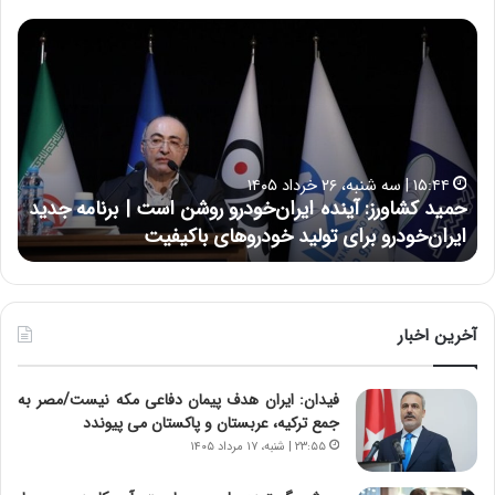
ح
ح
م
س
ی
ی
د
ن
ک
ع
ش
ل
ا
ا
۱۵:۴۴ | سه شنبه، ۲۶ خرداد ۱۴۰۵
و
ی
حمید کشاورز: آینده ایران‌خودرو روشن است | برنامه جدید
ح
ر
ی
ایران‌خودرو برای تولید خودروهای باکیفیت
ن
ز
:
:
د
آ
ر
ی
ط
ن
و
آخرین اخبار
د
ل
ه
ت
فیدان: ایران هدف پیمان دفاعی مکه نیست/مصر به
ا
ا
جمع ترکیه، عربستان و پاکستان می پیوندد
ی
ر
ر
ی
۲۳:۵۵ | شنبه، ۱۷ مرداد ۱۴۰۵
ا
خ
ن‌
ا