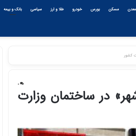
عدن
مسکن
بورس
خودرو
طلا و ارز
سیاسی
بانک و بیمه
ت کشور
چ
ی
۰
ن
شهر» در ساختمان وزارت
و
ب
ح
ر
۱۲:۱۸ | دوشنبه، ۱۸ اسفند ۱۴۰۴
ا
چین و بحران خاورمیانه؛ بازند
ن
پنهان یا برنده بزرگ؟
خ