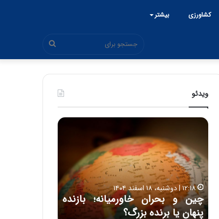
کشاورزی
بیشتر
جستجو
برای
ویدئو
ح
ح
م
س
ی
ی
د
ن
۱۵:۴۴ | سه شنبه، ۲۶ خرداد ۱۴۰۵
ک
ع
حمید کشاورز: آینده ایران‌خودرو
ش
ل
۱۷:۳۹ | سه شنبه، ۲۲ اردیبهشت ۱۴۰۵
روشن است | برنامه جدید
حسین علایی: 
ا
ا
و
ی
ه
ایران‌خودرو برای تولید خودروهای
هیچگاه جز ای
ر
ی
باکیفیت
مقابل چنین ق
ز
: