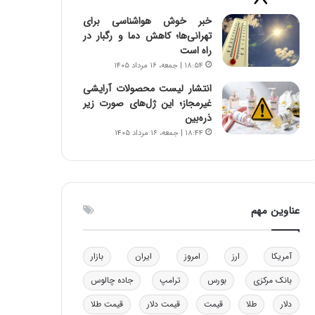
و
ا
خبر خوش هواشناسی برای
ب
ب
تهرانی‌ها؛ کاهش دما و رگبار در
ر
ل
راه است
ا
چ
۱۸:۵۴ | جمعه، ۱۶ مرداد ۱۴۰۵
ی
ن
ت
ی
انتشار لیست محصولات آرایشی
و
ن
غیرمجاز؛ این ژل‌های صورت زیر
ل
ق
ذره‌بین
ی
د
۱۸:۴۴ | جمعه، ۱۶ مرداد ۱۴۰۵
د
ر
خ
ت
و
ی
د
ب
ر
ا
عناوین مهم
و
ی
ه
س
ا
ت
آمریکا
ارز
امروز
ایران
بازار
ی
د
ب
بانک مرکزی
بورس
ترامپ
جاده چالوس
ا
دلار
طلا
قیمت
قیمت دلار
قیمت طلا
ک