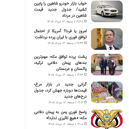
س
ه
خواب بازار خودرو شاهین را پایین
ت
ج
کشید/ جدول جدید قیمت
|
ز
شاهین در مرداد
ب
ا
۱۹:۴۸ | جمعه، ۱۶ مرداد ۱۴۰۵
ر
ی
امروز یا فردا؟ آمریکا از احتمال
ن
ن
توافق فوری با ایران پرده برداشت
ا
ج
م
۱۹:۳۶ | جمعه، ۱۶ مرداد ۱۴۰۵
ن
ه
گ
ج
،
پشت پرده توافق مکه؛ مهم‌ترین
د
ن
بندهای پیمان دفاعی ترکیه،
ی
ت
پاکستان و عربستان
د
و
۱۹:۲۴ | جمعه، ۱۶ مرداد ۱۴۰۵
ا
ا
گرانی جدید در بازار مرغ؛
ی
ن
قیمت‌ها دوباره جهش کرد، جدول
ر
س
نرخ‌های جدید
ا
ت
۱۹:۱۲ | جمعه، ۱۶ مرداد ۱۴۰۵
ن‌
ه
خ
د
پاسخ فوری یمن به پیمان دفاعی
و
ر
مکه؛ «هیچ تاثیری ندارد!»
د
م
۱۹:۰۰ | جمعه، ۱۶ مرداد ۱۴۰۵
ر
ق