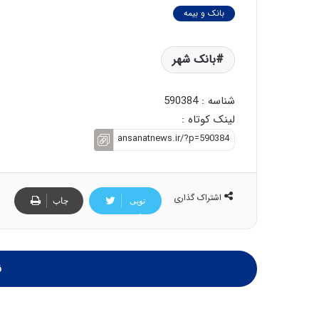
بانک و بیمه
بانک شهر
شناسه : 590384
لینک کوتاه :
اشتراک گذاری
تویی
چاپ
تر
ن