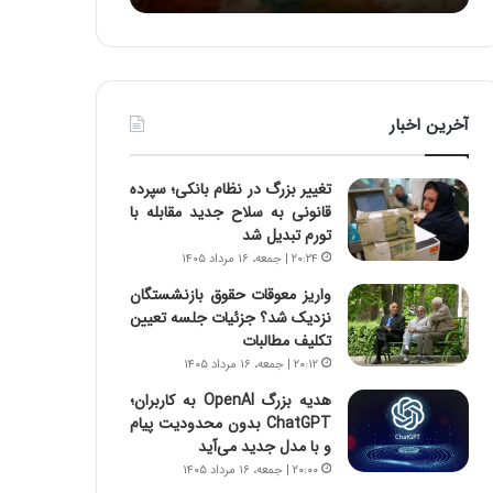
:
د
آ
ر
ی
ط
ن
و
د
ل
آخرین اخبار
ه
ت
ا
ا
ی
ر
تغییر بزرگ در نظام بانکی؛ سپرده
ر
ی
قانونی به سلاح جدید مقابله با
ا
خ
تورم تبدیل شد
ن‌
ا
۲۰:۲۴ | جمعه، ۱۶ مرداد ۱۴۰۵
خ
ی
و
ر
واریز معوقات حقوق بازنشستگان
د
ا
نزدیک شد؟ جزئیات جلسه تعیین
ر
ن
تکلیف مطالبات
و
،
۲۰:۱۲ | جمعه، ۱۶ مرداد ۱۴۰۵
ر
ه
هدیه بزرگ OpenAI به کاربران؛
و
ی
ChatGPT بدون محدودیت پیام
ش
چ
و با مدل جدید می‌آید
ن
گ
۲۰:۰۰ | جمعه، ۱۶ مرداد ۱۴۰۵
ا
ا