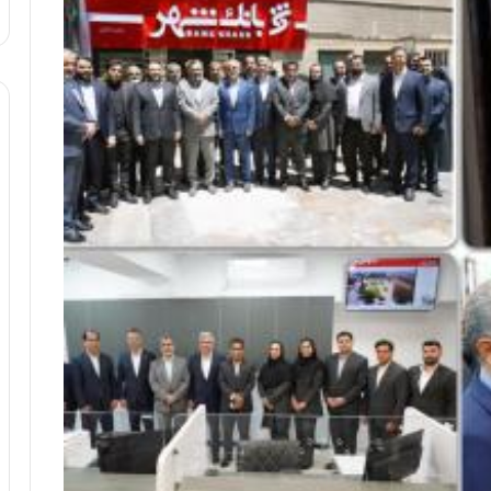
ا
و
ر
م
ی
ا
ن
ه
؛
ب
ا
ز
ن
د
ه
پ
ن
ه
ا
ن
ی