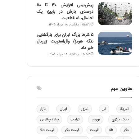
پیش‌بینی افزایش ۳۰ تا ۵۰
و
ا
درصدی بارش در پاییز؛ یک
ب
ب
احتمال، نه قطعیت
ر
ل
۱۵:۵۹ | یکشنبه، ۱۸ مرداد ۱۴۰۵
ا
چ
ی
ن
۵ شرط بزرگ ایران برای بازگشایی
ت
ی
تنگه هرمز/ وال‌استریت ژورنال
و
ن
خبر داد
ل
ق
۱۵:۵۳ | یکشنبه، ۱۸ مرداد ۱۴۰۵
ی
د
د
ر
خ
ت
و
ی
د
ب
عناوین مهم
ر
ا
و
ی
ه
س
آمریکا
ارز
امروز
ایران
بازار
ا
ت
ی
د
بانک مرکزی
بورس
ترامپ
جاده چالوس
ب
ا
دلار
طلا
قیمت
قیمت دلار
قیمت طلا
ک