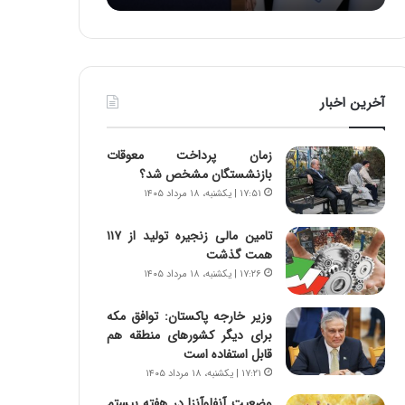
:
د
آ
ر
ی
ط
ن
و
د
ل
آخرین اخبار
ه
ت
ا
ا
ی
ر
زمان پرداخت معوقات
ر
ی
بازنشستگان مشخص شد؟
ا
خ
۱۷:۵۱ | یکشنبه، ۱۸ مرداد ۱۴۰۵
ن‌
ا
خ
ی
تامین مالی زنجیره تولید از ۱۱۷
و
ر
همت گذشت
د
ا
۱۷:۲۶ | یکشنبه، ۱۸ مرداد ۱۴۰۵
ر
ن
و
،
ر
ه
وزیر خارجه پاکستان: توافق مکه
و
ی
برای دیگر کشورهای منطقه هم
ش
چ
قابل استفاده است
ن
گ
۱۷:۲۱ | یکشنبه، ۱۸ مرداد ۱۴۰۵
ا
ا
وضعیت آنفلوآنزا در هفته بیستم