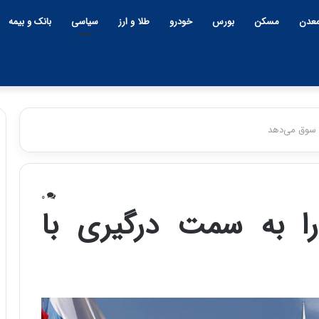
عدن
مسکن
بورس
خودرو
طلا و ارز
سیاسی
بانک و بیمه
و سوق می‌دهد
چ
ی
۰
ن
 را به سمت درگیری با
و
ب
ح
ر
۱۲:۱۸ | دوشنبه، ۱۸ اسفند ۱۴۰۴
ا
چین و بحران خاورمیانه؛ بازند
ن
پنهان یا برنده بزرگ؟
خ