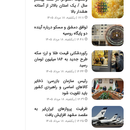
س
ه
سال / یک استان بالاتر از آستانه
ت
ج
هشدار بالا
|
ز
۱۷:۱۱ | یکشنبه، ۱۸ مرداد ۱۴۰۵
ب
ا
ر
ی
توافق دمشق و مسکو درباره آینده
ن
ن
دو پایگاه روسیه
ا
ج
۱۶:۴۸ | یکشنبه، ۱۸ مرداد ۱۴۰۵
م
ن
ه
گ
رکوردشکنی قیمت طلا و ارز؛ سکه
ج
،
طرح جدید به ۱۸۶ میلیون تومان
د
ن
رسید
ی
ت
۱۶:۴۴ | یکشنبه، ۱۸ مرداد ۱۴۰۵
د
و
ا
رئیس سازمان بازرسی: ذخایر
ا
ی
کالاهای اساسی و راهبردی کشور
ن
ر
باید تقویت شود
س
ا
ت
۱۶:۲۹ | یکشنبه، ۱۸ مرداد ۱۴۰۵
ن‌
ه
ظرفیت پروازهای ایران‌ایر به
خ
د
مقصد مشهد افزایش یافت
و
ر
۱۶:۲۵ | یکشنبه، ۱۸ مرداد ۱۴۰۵
د
م
ر
ق