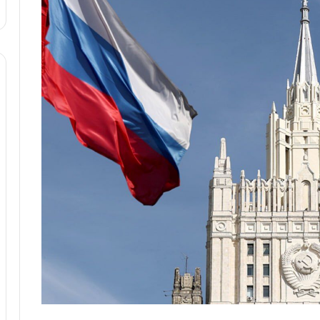
ا
و
ر
م
ی
ا
ن
ه
؛
ب
ا
ز
ن
د
ه
پ
ن
ه
ا
ن
ی