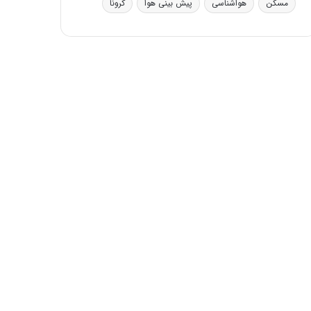
مسکن
هواشناسی
پیش بینی هوا
کرونا
ی
ف
ی
ت