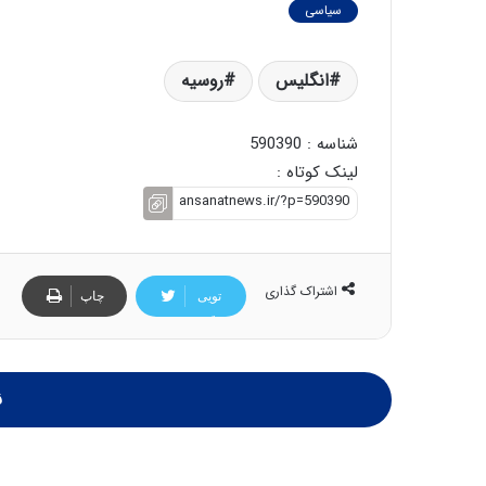
سیاسی
انگلیس
روسیه
شناسه : 590390
لینک کوتاه :
اشتراک گذاری
تویی
چاپ
تر
ن