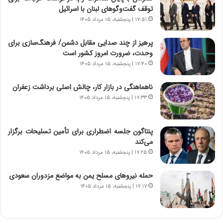
م
ن
توقف گفت‌وگوهای لبنان با اسرائیل
ه
گ
۱۷:۵۱ | پنجشنبه، ۱۵ مرداد ۱۴۰۵
ج
،
د
ن
پرهیز از چند صدایی مقابل دشمن/ فرهنگ‌سازی برای
ی
ت
وحدت، ضرورت امروز کشور است
د
و
۱۷:۴۰ | پنجشنبه، ۱۵ مرداد ۱۴۰۵
ا
ا
ی
ن
ناهماهنگی در بازار کار، چالش اصلی برداشت زعفران
ر
س
۱۷:۳۳ | پنجشنبه، ۱۵ مرداد ۱۴۰۵
ا
ت
ن‌
ه
خ
د
پنتاگون جلسه اضطراری برای تأمین تسلیحات برگزار
و
ر
می‌کند
د
م
۱۷:۲۵ | پنجشنبه، ۱۵ مرداد ۱۴۰۵
ر
ق
و
ا
ب
ب
حمله نیروهای مسلح یمن به مواضع مزدوران سعودی
ر
ل
۱۷:۱۷ | پنجشنبه، ۱۵ مرداد ۱۴۰۵
ا
چ
ی
ن
ت
ی