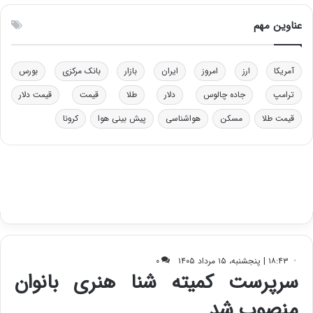
و
ن
ل
ق
عناوین مهم
ی
د
د
ر
خ
ت
آمریکا
ارز
امروز
ایران
بازار
بانک مرکزی
بورس
و
ی
د
ب
ترامپ
جاده چالوس
دلار
طلا
قیمت
قیمت دلار
ر
ا
قیمت طلا
مسکن
هواشناسی
پیش بینی هوا
کرونا
و
ی
ه
س
ا
ت
ی
د
ب
ا
ک
ی
ف
ی
ت