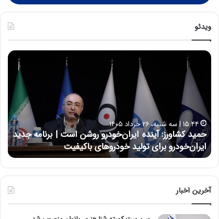
ویدئو
ح
ح
م
س
ی
ی
د
ن
ک
ع
ش
ل
ا
ا
۱۵:۴۴ | سه شنبه، ۲۶ خرداد ۱۴۰۵
و
ی
حمید کشاورز: آینده ایران‌خودرو روشن است | برنامه جدید
ح
ر
ی
ایران‌خودرو برای تولید خودروهای باکیفیت
ن
ز
:
:
د
آ
ر
ی
ط
ن
و
آخرین اخبار
د
ل
ه
ت