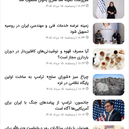
سرپرست کمیته شنا هنری بانوان منصوب شد
ا
ا
ی
ر
۱۸:۴۳ | پنجشنبه، ۱۵ مرداد ۱۴۰۵
ر
ی
ا
خ
ن‌
ا
زمینه عرضه خدمات فنی و مهندسی ایران در روسیه
خ
ی
تسهیل شود
و
ر
۱۸:۳۴ | پنجشنبه، ۱۵ مرداد ۱۴۰۵
د
ا
ر
ن
آیا مصرف قهوه و نوشیدنی‌های کافئین‌دار در دوران
و
،
بارداری مجاز است؟
ر
ه
۱۸:۲۳ | پنجشنبه، ۱۵ مرداد ۱۴۰۵
و
ی
ش
چ
چراغ سبز «شورای صلح» ترامپ به ساخت اولین
ن
گ
پایگاه نظامی در غزه
ا
ا
۱۸:۱۴ | پنجشنبه، ۱۵ مرداد ۱۴۰۵
س
ه
ت
ج
جانسون: ترامپ از پیامدهای جنگ با ایران برای
|
ز
آمریکایی‌ها آگاه است
ب
ا
ر
۱۸:۰۶ | پنجشنبه، ۱۵ مرداد ۱۴۰۵
ی
ن
ن
ا
ج
همزمان با پایان مذاکرات رم؛ درخواست حزب‌الله برای