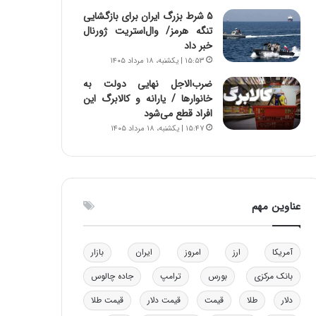
و
ا
۵ شرط بزرگ ایران برای بازگشایی
ب
ب
تنگه هرمز/ وال‌استریت ژورنال
ر
ل
خبر داد
ا
چ
۱۵:۵۳ | یکشنبه، ۱۸ مرداد ۱۴۰۵
ی
ن
ضرب‌الاجل نهایی دولت به
ت
ی
خانوارها / یارانه و کالابرگ این
و
ن
افراد قطع می‌شود
ل
ق
۱۵:۴۷ | یکشنبه، ۱۸ مرداد ۱۴۰۵
ی
د
د
ر
خ
ت
و
ی
د
ب
عناوین مهم
ر
ا
و
ی
ه
س
ا
ت
آمریکا
ارز
امروز
ایران
بازار
ی
د
بانک مرکزی
بورس
ترامپ
جاده چالوس
ب
ا
دلار
طلا
قیمت
قیمت دلار
قیمت طلا
ک