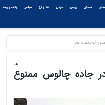
عدن
مسکن
بورس
خودرو
طلا و ارز
سیاسی
بانک و بیمه
س ممنوع شد+وضعیت جوی
چ
ی
۰
ن
در جاده چالوس ممنوع
و
ب
ح
ر
۱۲:۱۸ | دوشنبه، ۱۸ اسفند ۱۴۰۴
ا
چین و بحران خاورمیانه؛ بازند
ن
پنهان یا برنده بزرگ؟
خ