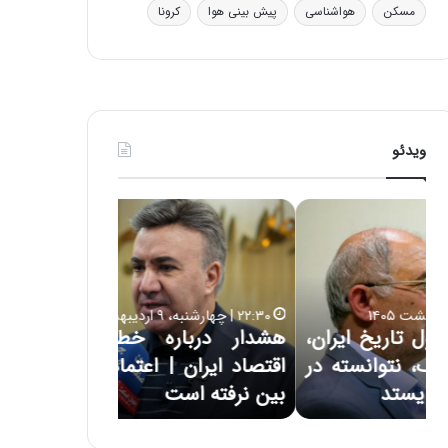
ی
مسکن
هواشناسی
پیش بینی هوا
کرونا
ف
ی
ت