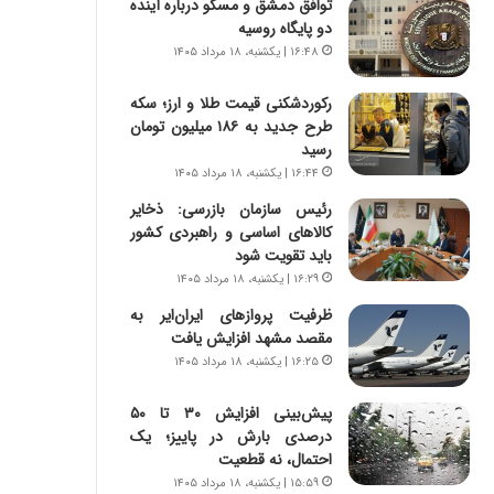
توافق دمشق و مسکو درباره آینده
س
ه
دو پایگاه روسیه
ت
ج
|
ز
۱۶:۴۸ | یکشنبه، ۱۸ مرداد ۱۴۰۵
ب
ا
ر
ی
رکوردشکنی قیمت طلا و ارز؛ سکه
ن
ن
طرح جدید به ۱۸۶ میلیون تومان
ا
ج
رسید
م
ن
۱۶:۴۴ | یکشنبه، ۱۸ مرداد ۱۴۰۵
ه
گ
رئیس سازمان بازرسی: ذخایر
ج
،
کالاهای اساسی و راهبردی کشور
د
ن
باید تقویت شود
ی
ت
۱۶:۲۹ | یکشنبه، ۱۸ مرداد ۱۴۰۵
د
و
ا
ا
ظرفیت پروازهای ایران‌ایر به
ی
ن
مقصد مشهد افزایش یافت
ر
س
۱۶:۲۵ | یکشنبه، ۱۸ مرداد ۱۴۰۵
ا
ت
ن‌
ه
پیش‌بینی افزایش ۳۰ تا ۵۰
خ
د
درصدی بارش در پاییز؛ یک
و
ر
احتمال، نه قطعیت
د
م
۱۵:۵۹ | یکشنبه، ۱۸ مرداد ۱۴۰۵
ر
ق