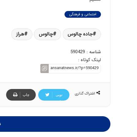
اجتماعی و فرهنگی
جاده چالوس
چالوس
هراز
شناسه : 590429
لینک کوتاه :
اشتراک گذاری
تویی
چاپ
تر
ن