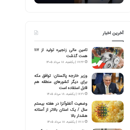
:
د
آ
ر
ی
ط
ن
و
د
ل
آخرین اخبار
ه
ت
ا
ا
ی
ر
تامین مالی زنجیره تولید از ۱۱۷
ر
ی
همت گذشت
ا
خ
۱۷:۲۶ | یکشنبه، ۱۸ مرداد ۱۴۰۵
ن‌
ا
خ
ی
وزیر خارجه پاکستان: توافق مکه
و
ر
برای دیگر کشورهای منطقه هم
د
ا
قابل استفاده است
ر
ن
۱۷:۲۱ | یکشنبه، ۱۸ مرداد ۱۴۰۵
و
،
ر
ه
وضعیت آنفلوآنزا در هفته بیستم
و
ی
سال / یک استان بالاتر از آستانه
ش
چ
هشدار بالا
ن
گ
۱۷:۱۱ | یکشنبه، ۱۸ مرداد ۱۴۰۵
ا
ا