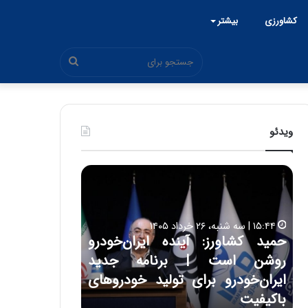
کشاورزی
بیشتر
جستجو
برای
ویدئو
ح
ح
م
س
ی
ی
د
ن
۱۵:۴۴ | سه شنبه، ۲۶ خرداد ۱۴۰۵
ک
ع
حمید کشاورز: آینده ایران‌خودرو
ش
ل
۱۷:۳۹ | سه شنبه، ۲۲ اردیبهشت ۱۴۰۵
روشن است | برنامه جدید
حسین علایی: 
ا
ا
و
ی
ه
ایران‌خودرو برای تولید خودروهای
هیچگاه جز ای
ر
ی
باکیفیت
مقابل چنین ق
ز
: