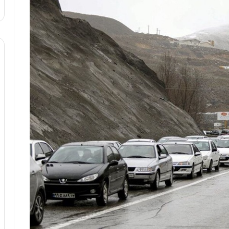
ا
و
ر
م
ی
ا
ن
ه
؛
ب
ا
ز
ن
د
ه
پ
ن
ه
ا
ن
ی