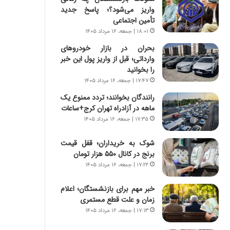
س
ه
واریز می‌شود؟؛ پاسخ جدید
ت
ج
تأمین اجتماعی
|
ز
۱۸:۰۱ | جمعه، ۱۶ مرداد ۱۴۰۵
ب
ا
ر
ی
بحران در بازار خودروهای
ن
ن
وارداتی؛ قبل از واریز پول این خبر
ا
ج
را بخوانید
م
ن
۱۷:۴۷ | جمعه، ۱۶ مرداد ۱۴۰۵
ه
گ
رانندگان بخوانند؛ تردد ممنوع یک
ج
،
ماهه در آزادراه تهران کرج+ساعات
د
ن
۱۷:۳۵ | جمعه، ۱۶ مرداد ۱۴۰۵
ی
ت
د
و
ا
شوک به خریداران؛ قفل قیمت
ا
ی
برنج در کانال ۵۵۰ هزار تومان
ن
ر
س
۱۷:۲۲ | جمعه، ۱۶ مرداد ۱۴۰۵
ا
ت
ن‌
ه
خبر مهم برای بازنشستگان؛ اعلام
خ
د
زمان و علت قطع مستمری
و
ر
۱۷:۱۳ | جمعه، ۱۶ مرداد ۱۴۰۵
د
م
ر
ق