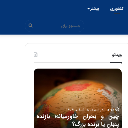
کشاورزی
بیشتر
جستجو
برای
ویدئو
ح
ح
م
س
ی
ی
د
ن
۱۵:۴۴ | سه شنبه، ۲۶ خرداد ۱۴۰۵
ک
ع
حمید کشاورز: آینده ایران‌خودرو
ش
ل
۱۷:۳۹ | سه شنبه، ۲۲ اردیبهشت ۱۴۰۵
روشن است | برنامه جدید
حسین علایی: 
ا
ا
و
ی
ه
ایران‌خودرو برای تولید خودروهای
هیچگاه جز ای
ر
ی
باکیفیت
مقابل چنین ق
ز
: