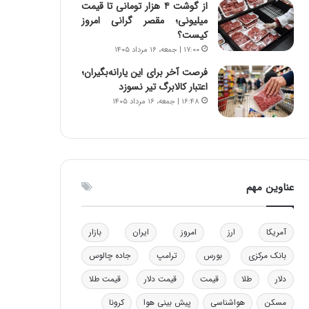
از گوشت ۴ هزار تومانی تا قیمت
و
ا
میلیونی؛ مقصر گرانی امروز
ب
ب
کیست؟
ر
ل
۱۷:۰۰ | جمعه، ۱۶ مرداد ۱۴۰۵
ا
چ
ی
ن
فرصت آخر برای این یارانه‌بگیران؛
ت
ی
اعتبار کالابرگ تیر نسوزد
و
ن
۱۶:۴۸ | جمعه، ۱۶ مرداد ۱۴۰۵
ل
ق
ی
د
د
ر
خ
ت
و
ی
عناوین مهم
د
ب
ر
ا
و
ی
ه
س
آمریکا
ارز
امروز
ایران
بازار
ا
ت
بانک مرکزی
بورس
ترامپ
جاده چالوس
ی
د
ب
دلار
طلا
قیمت
قیمت دلار
قیمت طلا
ا
ک
مسکن
هواشناسی
پیش بینی هوا
کرونا