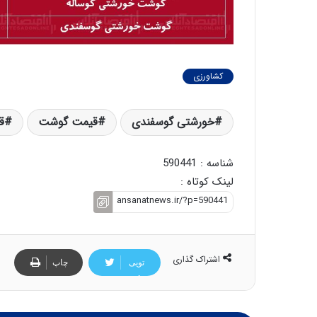
کشاورزی
خورشتی گوسفندی
قیمت گوشت
ق
شناسه : 590441
لینک کوتاه :
اشتراک گذاری
تویی
چاپ
تر