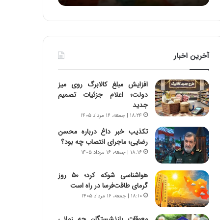
:
د
آ
ر
ی
ط
ن
و
د
ل
آخرین اخبار
ه
ت
ا
ا
ی
ر
افزایش مبلغ کالابرگ روی میز
ر
ی
دولت؛ اعلام جزئیات تصمیم
ا
خ
جدید
ن‌
ا
۱۸:۲۴ | جمعه، ۱۶ مرداد ۱۴۰۵
خ
ی
و
ر
تکذیب خبر داغ درباره محسن
د
ا
رضایی؛ ماجرای انتصاب چه بود؟
ر
ن
۱۸:۱۶ | جمعه، ۱۶ مرداد ۱۴۰۵
و
،
ر
ه
هواشناسی شوکه کرد؛ ۵۰ روز
و
ی
گرمای طاقت‌فرسا در راه است
ش
چ
۱۸:۱۰ | جمعه، ۱۶ مرداد ۱۴۰۵
ن
گ
ا
ا
معوقات بازنشستگان چه زمانی