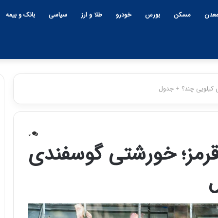
عدن
مسکن
بورس
خودرو
طلا و ارز
سیاسی
بانک و بیمه
کیلویی چند؟ + جدول
چ
ی
۰
ن
مز؛ خورشتی گوسفندی
و
ب
ل
ح
ر
۱۲:۱۸ | دوشنبه، ۱۸ اسفند ۱۴۰۴
ا
چین و بحران خاورمیانه؛ بازند
ن
پنهان یا برنده بزرگ؟
خ