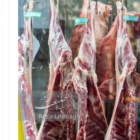
ا
و
ر
م
ی
ا
ن
ه
؛
ب
ا
ز
ن
د
ه
پ
ن
ه
ا
ن
ی