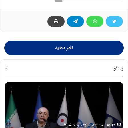
نظر دهید
ویدئو
ح
ح
م
س
ی
ی
د
ن
ک
ع
ش
ل
ا
ا
۱۵:۴۴ | سه شنبه، ۲۶ خرداد ۱۴۰۵
و
ی