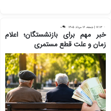
ا
ک
ی
ف
ی
ت