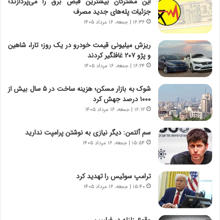
این مشترکان بیشترین قبض برق را می‌پردازند؛
ن
گ
جزئیات پله‌های جدید مصرف
ا
ا
۱۶:۳۶ | جمعه، ۱۶ مرداد ۱۴۰۵
س
ه
ت
ج
ریزش میلیونی قیمت خودرو در یک روز؛ تارا، شاهین
|
ز
و پژو ۲۰۷ غافلگیر کردند
ب
ا
ر
۱۶:۲۴ | جمعه، ۱۶ مرداد ۱۴۰۵
ی
ن
ن
ا
ج
شوک به بازار مسکن؛ هزینه ساخت در ۵ سال بیش از
م
ن
۱۰۰۰ درصد جهش کرد
ه
گ
۱۶:۱۲ | جمعه، ۱۶ مرداد ۱۴۰۵
ج
،
د
ن
سم آلتمن: دیگر نیازی به نوشتن پرامپت ندارید
ی
ت
۱۵:۵۴ | جمعه، ۱۶ مرداد ۱۴۰۵
د
و
ا
ا
ی
ن
ترامپ سوئیس را تهدید کرد
ر
س
۱۵:۴۰ | جمعه، ۱۶ مرداد ۱۴۰۵
ا
ت
ن‌
ه
خ
د
وقوع زلزله در فیلیپین