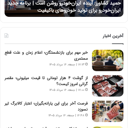
حمید کشاورز: آینده ایران‌خودرو روشن است | برنامه جدید
ح
ر
ی
ایران‌خودرو برای تولید خودروهای باکیفیت
ن
ز
:
:
د
آ
ر
ی
ط
ن
و
آخرین اخبار
د
ل
ه
ت
خبر مهم برای بازنشستگان؛ اعلام زمان و علت قطع
ا
ا
مستمری
ی
ر
ر
ی
۱۷:۱۳ | جمعه، ۱۶ مرداد ۱۴۰۵
ا
خ
ن‌
ا
از گوشت ۴ هزار تومانی تا قیمت میلیونی؛ مقصر
خ
ی
گرانی امروز کیست؟
و
ر
۱۷:۰۰ | جمعه، ۱۶ مرداد ۱۴۰۵
د
ا
ر
ن
فرصت آخر برای این یارانه‌بگیران؛ اعتبار کالابرگ تیر
و
،
نسوزد
ر
ه
۱۶:۴۸ | جمعه، ۱۶ مرداد ۱۴۰۵
و
ی
ش
چ