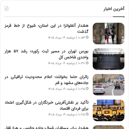
ط
ط
و
ر
آخرین اخبار
ل
ا
ت
ب
هشدار آنفلوانزا در این استان؛ شیوع از خط قرمز
ا
ر
گذشت
ر
ت
ی
و
۱۰:۵۳ | دوشنبه، ۱۹ مرداد ۱۴۰۵
خ
ر
ا
م
بورس تهران در مسیر ثبت رکورد؛ رشد ۵۷ هزار
ی
د
واحدی شاخص کل
ر
ر
۱۰:۳۸ | دوشنبه، ۱۹ مرداد ۱۴۰۵
ا
ا
ن
ق
زائران حتما بخوانند؛ اعلام محدودیت ترافیکی در
،
ت
جاده‌های مشهد و قم
ه
ص
۱۰:۲۵ | دوشنبه، ۱۹ مرداد ۱۴۰۵
ی
ا
چ
د
تأکید بر نقش‌آفرینی خبرنگاران در شکل‌گیری اعتماد
گ
ا
برای فردای اقتصاد
ا
ی
۱۰:۲۵ | دوشنبه، ۱۹ مرداد ۱۴۰۵
ه
ر
ج
ا
هشدار برای مسافران شمال؛ جاده چالوس و هراز قفل
ز
ن