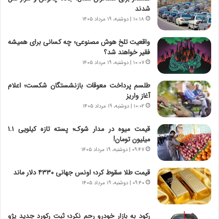
شدند
ا
|
ی
۱۰:۱۸ | دوشنبه، ۱۹ مرداد ۱۴۰۵
ا
ن
ع
ج
ت
واقعیت تلخ هوش مصنوعی؛ چه کسانی برای همیشه
ن
م
فقیر خواهند شد؟
گ
ا
۱۰:۰۷ | دوشنبه، ۱۹ مرداد ۱۴۰۵
،
د
ن
م
طلسم پرداخت معوقات بازنشستگان شکست؛ اعلام
ت
ر
آغاز واریز
و
د
۱۰:۰۲ | دوشنبه، ۱۹ مرداد ۱۴۰۵
ا
م
ن
ه
قیمت میوه در مدار شوک؛ پسته تازه کیلویی ۱.۱
س
ن
میلیون تومان!
ت
و
۰۹:۴۷ | دوشنبه، ۱۹ مرداد ۱۴۰۵
ه
ز
د
ا
قیمت طلا سقوط کرد؛ اونس جهانی ۴۳۳۰ دلار ماند
ر
ز
۰۹:۴۰ | دوشنبه، ۱۹ مرداد ۱۴۰۵
م
ب
ق
ی
ا
ن
ب
ن
رکود به بازار خودرو رحم نکرد؛ ثبت رکورد جدید پژو