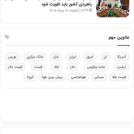
ل
راهبردی کشور باید تقویت شود
چ
۱۶:۲۹ | یکشنبه، ۱۸ مرداد ۱۴۰۵
ن
ی
ن
ق
عناوین مهم
د
ر
ت
آمریکا
ارز
امروز
ایران
بازار
بانک مرکزی
بورس
ی
ب
ترامپ
جاده چالوس
دلار
طلا
قیمت
قیمت دلار
ا
قیمت طلا
مسکن
هواشناسی
پیش بینی هوا
کرونا
ی
س
ت
د