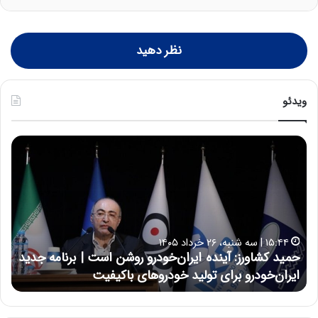
نظر دهید
ویدئو
ح
س
ی
ن
ع
ل
ا
۱۵:۴۴ | سه شنبه، ۲۶ خرداد ۱۴۰۵
۱۷:۳۹ | سه شن
ی
حمید کشاورز: آینده ایران‌خودرو روشن است | برنامه جدید
حسین
ی
ایران‌خودرو برای تولید خودروهای باکیفیت
نتوا
:
د
ر