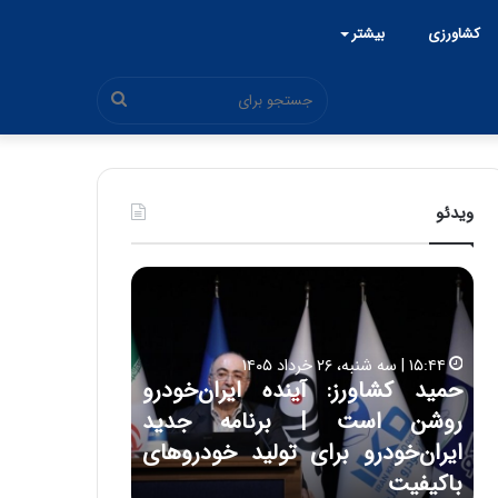
کشاورزی
بیشتر
جستجو
برای
ویدئو
ح
ح
م
س
ی
ی
د
ن
۱۵:۴۴ | سه شنبه، ۲۶ خرداد ۱۴۰۵
ک
ع
حمید کشاورز: آینده ایران‌خودرو
ش
ل
۱۷:۳۹ | سه شنبه، ۲۲ اردیبهشت ۱۴۰۵
روشن است | برنامه جدید
حسین علایی: 
ا
ا
و
ی
ه
ایران‌خودرو برای تولید خودروهای
هیچگاه جز ای
ر
ی
باکیفیت
مقابل چنین ق
ز
: