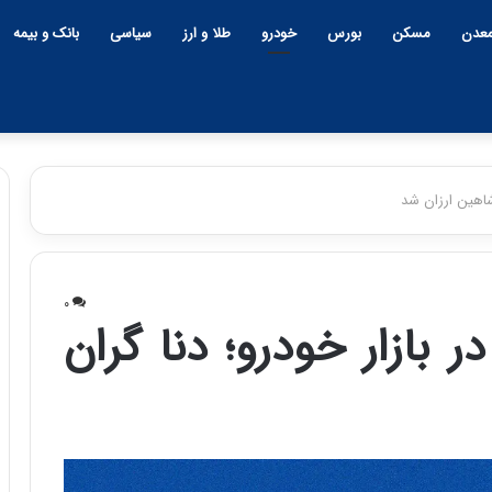
عدن
مسکن
بورس
خودرو
طلا و ارز
سیاسی
بانک و بیمه
شاهین ارزان شد
چ
ی
۰
ن
بازار خودرو؛ دنا گران
و
ب
ح
ر
۱۲:۱۸ | دوشنبه، ۱۸ اسفند ۱۴۰۴
ا
چین و بحران خاورمیانه؛ بازند
ن
پنهان یا برنده بزرگ؟
خ