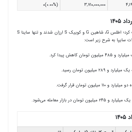
(۰.۰۰%)۰
۳,۷۱۰,۰۰۰,۰۰۰
۴,۱
بازار محصولات سایپا امروز بیشتر در مسیر نزولی حرکت کرد؛ اطلس G، شاهین G و کوییک S ارزان شدند و تنها ساینا S
 سایپا به شرح زیر است: