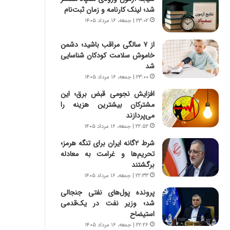
س
ه
شد؛ لینک کارنامه و زمان ثبت‌نام
ت
ج
۲۳:۰۲ | جمعه، ۱۶ مرداد ۱۴۰۵
|
ز
ب
ا
از ۷ سالگی مراقب باشید؛ دشمن
ر
ی
خاموش سلامت کودکان شناسایی
ن
ن
شد
ا
ج
م
۲۳:۰۰ | جمعه، ۱۶ مرداد ۱۴۰۵
ن
ه
گ
افزایش نجومی قبض برق؛ این
ج
،
مشترکان بیشترین هزینه را
د
ن
می‌پردازند
ی
ت
۲۲:۵۲ | جمعه، ۱۶ مرداد ۱۴۰۵
د
و
ا
شرط ۲گانه ایران برای تنگه هرمز؛
ا
ی
تحریم‌ها و غرامت به معادله
ن
ر
برگشتند
س
ا
ت
۲۲:۳۳ | جمعه، ۱۶ مرداد ۱۴۰۵
ن‌
ه
پرونده پول‌های نفتی جنجالی
خ
د
شد؛ وزیر نفت در یک‌قدمی
و
ر
استیضاح
د
م
۲۲:۲۶ | جمعه، ۱۶ مرداد ۱۴۰۵
ر
ق