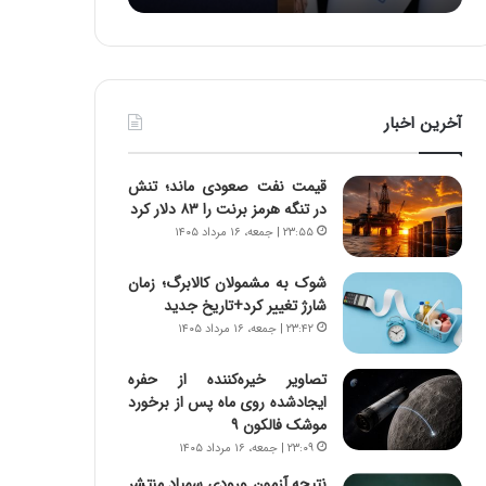
:
د
آ
ر
ی
ط
ن
و
د
ل
آخرین اخبار
ه
ت
ا
ا
ی
ر
قیمت نفت صعودی ماند؛ تنش
ر
ی
در تنگه هرمز برنت را ۸۳ دلار کرد
ا
خ
۲۳:۵۵ | جمعه، ۱۶ مرداد ۱۴۰۵
ن‌
ا
خ
ی
شوک به مشمولان کالابرگ؛ زمان
و
ر
شارژ تغییر کرد+تاریخ جدید
د
ا
۲۳:۴۲ | جمعه، ۱۶ مرداد ۱۴۰۵
ر
ن
و
،
ر
ه
تصاویر خیره‌کننده از حفره
و
ی
ایجادشده روی ماه پس از برخورد
ش
چ
موشک فالکون ۹
ن
گ
۲۳:۰۹ | جمعه، ۱۶ مرداد ۱۴۰۵
ا
ا
نتیجه آزمون ورودی سمپاد منتشر