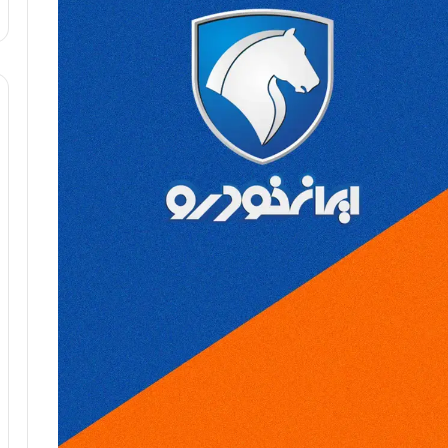
ا
و
ر
م
ی
ا
ن
ه
؛
ب
ا
ز
ن
د
ه
پ
ن
ه
ا
ن
ی