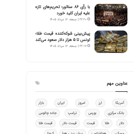
و
ا
با رأی ۸۶ سناتور؛ تحریم‌های تازه
ب
ب
علیه ایران کلید خورد
ر
ل
۲۲:۲۰ | جمعه، ۱۶ مرداد ۱۴۰۵
ا
چ
ی
ن
پیش‌بینی شوکه‌کننده قیمت طلا؛
ت
ی
اونس تا ۵ هزار دلار صعود می‌کند
و
ن
۲۲:۱۷ | جمعه، ۱۶ مرداد ۱۴۰۵
ل
ق
ی
د
د
ر
خ
ت
و
ی
د
ب
عناوین مهم
ر
ا
و
ی
ه
س
آمریکا
ارز
امروز
ایران
بازار
ا
ت
ی
د
بانک مرکزی
بورس
ترامپ
جاده چالوس
ب
دلار
طلا
قیمت
قیمت دلار
قیمت طلا
ا
ک
مسکن
هواشناسی
پیش بینی هوا
کرونا