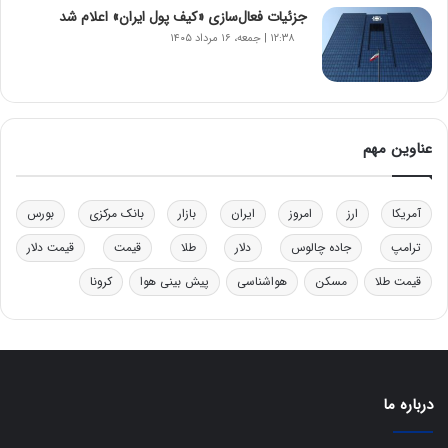
ر
جزئیات فعال‌سازی «کیف پول ایران» اعلام شد
و
۱۲:۳۸ | جمعه، ۱۶ مرداد ۱۴۰۵
ب
ر
ا
ی
ت
عناوین مهم
و
ل
ی
آمریکا
ارز
امروز
ایران
بازار
بانک مرکزی
بورس
د
خ
ترامپ
جاده چالوس
دلار
طلا
قیمت
قیمت دلار
و
د
قیمت طلا
مسکن
هواشناسی
پیش بینی هوا
کرونا
ر
و
ه
ا
ی
درباره ما
ب
ا