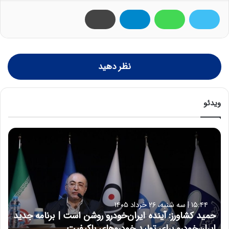
نظر دهید
ویدئو
ح
م
ی
د
ک
ش
ا
۱۵:۴۴ | سه شنبه، ۲۶ خرداد ۱۴۰۵
و
حمید کشاورز: آینده ایران‌خودرو روشن است | برنامه جدید
ر
ایران‌خودرو برای تولید خودروهای باکیفیت