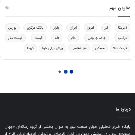
ت
ی
عناوین مهم
ر
ک
ل
آمریکا
ارز
امروز
ایران
بازار
بانک مرکزی
بورس
ا
ت
ترامپ
جاده چالوس
دلار
طلا
قیمت
قیمت دلار
ا
ق
قیمت طلا
مسکن
هواشناسی
پیش بینی هوا
کرونا
ا
ی
ر
ا
ن
:
ا
ت
ا
درباره ما
ق
ا
ی
پایگاه خبری-تحلیلی جهان صنعت نیوز به عنوان بخشی از گروه رسانه‌ای «جهان
ر
صنعت» سعی در پوشش مهم‌ترین اخبار اقتصادی و تحلیل اقتصاد ایران فارغ از