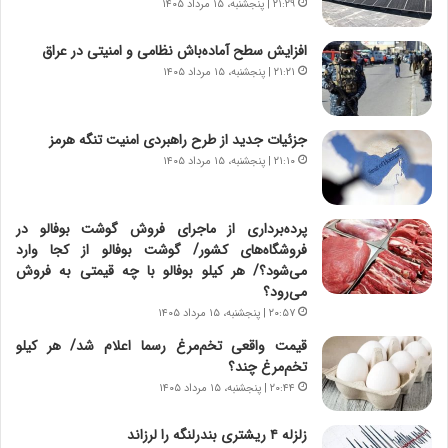
و
خ
۲۱:۲۹ | پنجشنبه، ۱۵ مرداد ۱۴۰۵
ر
ت
م
م
افزایش سطح آماده‌باش نظامی و امنیتی در عراق
د
ا
۲۱:۲۱ | پنجشنبه، ۱۵ مرداد ۱۴۰۵
ر
ن‌
ا
ه
ق
ا
جزئیات جدید از طرح راهبردی امنیت تنگه هرمز
ت
ی
۲۱:۱۰ | پنجشنبه، ۱۵ مرداد ۱۴۰۵
ص
ا
ا
ت
د
ا
پرده‌برداری از ماجرای فروش گوشت بوفالو در
ا
ق
فروشگاه‌های کشور/ گوشت بوفالو از کجا وارد
ی
ا
می‌شود؟/ هر کیلو بوفالو با چه قیمتی به فروش
ر
ی
می‌رود؟
ا
ر
۲۰:۵۷ | پنجشنبه، ۱۵ مرداد ۱۴۰۵
ن
ا
|
ن
قیمت واقعی تخم‌مرغ رسما اعلام شد/ هر کیلو
ا
د
تخم‌مرغ چند؟
ع
ر
۲۰:۴۴ | پنجشنبه، ۱۵ مرداد ۱۴۰۵
ت
پ
م
ی
زلزله ۴ ریشتری بندرلنگه را لرزاند
ا
ح