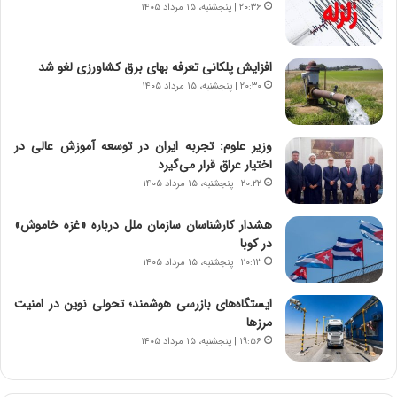
۲۰:۳۶ | پنجشنبه، ۱۵ مرداد ۱۴۰۵
د
م
م
ل
ر
ه
افزایش پلکانی تعرفه بهای برق کشاورزی لغو شد
د
آ
۲۰:۳۰ | پنجشنبه، ۱۵ مرداد ۱۴۰۵
م
م
ه
ر
ن
ی
وزیر علوم: تجربه ایران در توسعه آموزش عالی در
و
ک
اختیار عراق قرار می‌گیرد
ز
ا
ا
ی
۲۰:۲۲ | پنجشنبه، ۱۵ مرداد ۱۴۰۵
ز
ی
ب
–
هشدار کارشناسان سازمان ملل درباره «غزه‌ خاموش»
ی
ص
در کوبا
ن
ه
۲۰:۱۳ | پنجشنبه، ۱۵ مرداد ۱۴۰۵
ن
ی
ر
و
ایستگاه‌های بازرسی هوشمند؛ تحولی نوین در امنیت
ف
ن
مرزها
ت
ی
۱۹:۵۶ | پنجشنبه، ۱۵ مرداد ۱۴۰۵
ه
|
ا
د
س
ب