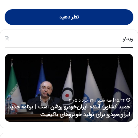
نظر دهید
ویدئو
ح
ح
م
س
ی
ی
د
ن
ک
ع
ش
ل
ا
ا
۱۵:۴۴ | سه شنبه، ۲۶ خرداد ۱۴۰۵
و
ی
حمید کشاورز: آینده ایران‌خودرو روشن است | برنامه جدید
ح
ر
ی
ایران‌خودرو برای تولید خودروهای باکیفیت
ن
ز
:
:
د
آ
ر
ی
ط