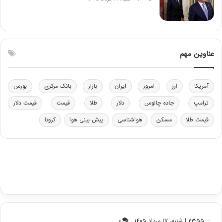
ا
چ
ی
ن
ت
ی
و
ن
ل
ق
عناوین مهم
ی
د
د
ر
خ
ت
آمریکا
ارز
امروز
ایران
بازار
بانک مرکزی
بورس
و
ی
د
ب
ترامپ
جاده چالوس
دلار
طلا
قیمت
قیمت دلار
ر
ا
قیمت طلا
مسکن
هواشناسی
پیش بینی هوا
کرونا
و
ی
ه
س
ا
ت
ی
د
ب
ا
ک
ی
ف
ی