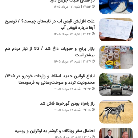
در فضای مثبت جریان دارد
ب
ا
ر
۲۲:۵۴ | شنبه، ۱۷ مرداد ۱۴۰۵
ی
ن
ن
ا
ج
علت افزایش قبض آب در تابستان چیست؟ / توضیح
م
ن
آبفا درباره قبوض آب
ه
گ
۲۲:۴۶ | شنبه، ۱۷ مرداد ۱۴۰۵
ج
،
د
ن
بازار برنج و حبوبات داغ شد / کالا از نیاز مردم هم
ی
ت
بیشتر است
د
و
۲۲:۳۷ | شنبه، ۱۷ مرداد ۱۴۰۵
ا
ا
ی
ن
ابلاغ قوانین جدید اسقاط و واردات خودرو در ۱۴۰۵/
ر
س
محدودیت تردد و سوخت‌رسانی به فرسوده‌ها
ا
ت
۲۲:۲۶ | شنبه، ۱۷ مرداد ۱۴۰۵
ن‌
ه
خ
د
راز راه‌راه بودن گورخرها فاش شد
و
ر
۲۲:۱۸ | شنبه، ۱۷ مرداد ۱۴۰۵
د
م
ر
ق
و
ا
ب
ب
احتمال سفر ویتکاف و کوشنر به اوکراین و روسیه
ر
ل
۲۲:۱۰ | شنبه، ۱۷ مرداد ۱۴۰۵