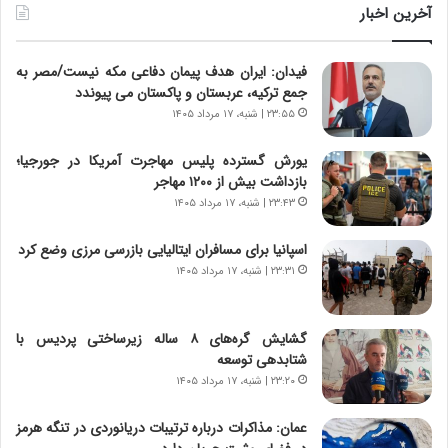
ن
و
آخرین اخبار
د
ل
ه
ت
فیدان: ایران هدف پیمان دفاعی مکه نیست/مصر به
ا
ا
جمع ترکیه، عربستان و پاکستان می پیوندد
ی
ر
ر
ی
۲۳:۵۵ | شنبه، ۱۷ مرداد ۱۴۰۵
ا
خ
ن‌
ا
یورش گسترده پلیس مهاجرت آمریکا در جورجیا؛
خ
ی
بازداشت بیش از ۱۲۰۰ مهاجر
و
ر
۲۳:۴۳ | شنبه، ۱۷ مرداد ۱۴۰۵
د
ا
ر
ن
اسپانیا برای مسافران ایتالیایی بازرسی مرزی وضع کرد
و
،
۲۳:۳۱ | شنبه، ۱۷ مرداد ۱۴۰۵
ر
ه
و
ی
ش
چ
گشایش گره‌های ۸ ساله زیرساختی پردیس با
ن
گ
شتابدهی توسعه
ا
ا
۲۳:۲۰ | شنبه، ۱۷ مرداد ۱۴۰۵
س
ه
ت
ج
عمان: مذاکرات درباره ترتیبات دریانوردی در تنگه هرمز
|
ز