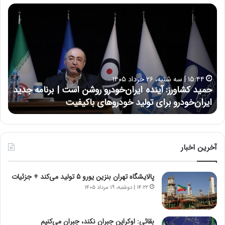
ح
س
ی
ن
ع
ل
ا
۱۷:۳۹ | سه شنبه، ۲۲ اردیبهشت ۱۴۰۵
ی
| برنامه جدید
حسین علایی: در طول تاریخ ایران، هیچگاه جز 
ی
نتوانسته در مقابل چنین قدرتی بایستد
:
د
ر
ط
و
آخرین اخبار
ل
ت
پالایشگاه تهران بنزین یورو ۵ تولید می‌کند + جزئیات
ا
ر
۱۴:۲۲ | دوشنبه، ۱۹ مرداد ۱۴۰۵
ی
خ
ا
بقائی: اوکراین جبران نکند، جبران می‌کنیم