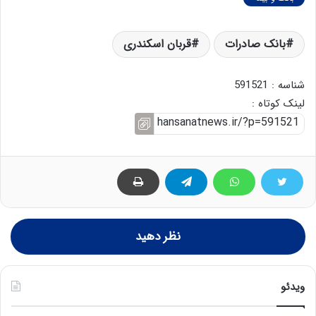
بانک صادرات
قربان اسکندری
شناسه : 591521
لینک کوتاه :
نظر دهید
ویدئو