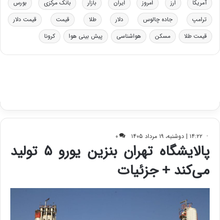
آمریکا
ارز
امروز
ایران
بازار
بانک مرکزی
بورس
ی
ب
ترامپ
جاده چالوس
دلار
طلا
قیمت
قیمت دلار
ا
قیمت طلا
مسکن
هواشناسی
پیش بینی هوا
کرونا
ی
س
ت
د