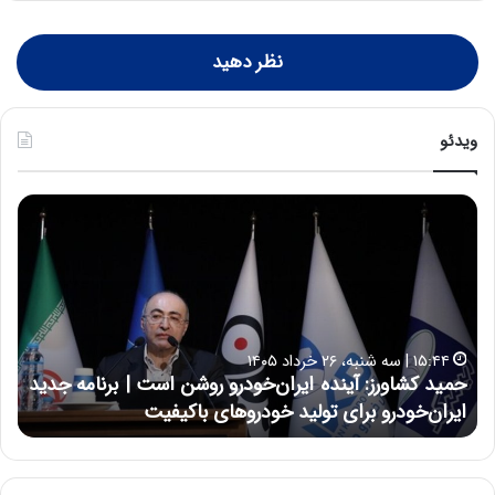
نظر دهید
ویدئو
ح
ح
م
س
ی
ی
د
ن
ک
ع
ش
ل
ا
ا
۱۵:۴۴ | سه شنبه، ۲۶ خرداد ۱۴۰۵
و
ی
حمید کشاورز: آینده ایران‌خودرو روشن است | برنامه جدید
ح
ر
ی
ایران‌خودرو برای تولید خودروهای باکیفیت
ن
ز
:
:
د
آ
ر
ی
ط