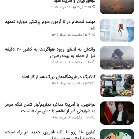
توافق ایران و آمریکا شود
ب
ا
ر
۱۲:۵۲ | یکشنبه، ۱۸ مرداد ۱۴۰۵
ی
ن
ن
ا
ج
مهلت ثبت‌نام در ۵ آزمون علوم پزشکی دوباره تمدید
م
ن
شد
ه
گ
۱۲:۴۱ | یکشنبه، ۱۸ مرداد ۱۴۰۵
ج
،
د
ن
واکنش به ادعای ورود هواگردها به کشور ۳۰ دقیقه
ی
ت
قبل از حمله به بیت رهبری
د
و
۱۲:۳۰ | یکشنبه، ۱۸ مرداد ۱۴۰۵
ا
ا
ی
ن
کالابرگ در فروشگاه‌های بزرگ هم از کار افتاد
ر
س
۱۲:۲۲ | یکشنبه، ۱۸ مرداد ۱۴۰۵
ا
ت
ن‌
ه
خ
د
عراقچی: با آمریکا مذاکره نداریم/باز شدن تنگه هرمز
و
ر
به شرایطی غیر از تفاهم با عمان مرتبط است
د
م
۱۲:۰۷ | یکشنبه، ۱۸ مرداد ۱۴۰۵
ر
ق
و
ا
ب
ب
آیفون ۱۸ پرو با یک فناوری جدید در راه است؛
ر
ل
جزئیات گوشی جنجالی اپل