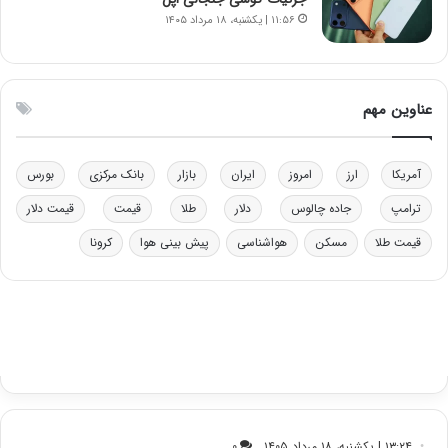
ا
چ
۱۱:۵۶ | یکشنبه، ۱۸ مرداد ۱۴۰۵
ی
ن
ت
ی
و
ن
ل
ق
عناوین مهم
ی
د
د
ر
خ
ت
آمریکا
ارز
امروز
ایران
بازار
بانک مرکزی
بورس
و
ی
د
ب
ترامپ
جاده چالوس
دلار
طلا
قیمت
قیمت دلار
ر
ا
قیمت طلا
مسکن
هواشناسی
پیش بینی هوا
کرونا
و
ی
ه
س
ا
ت
ی
د
ب
ا
ک
ی
ف
ی