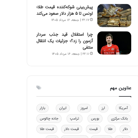
و
ا
پیش‌بینی شوکه‌کننده قیمت طلا؛
ب
ب
اونس تا ۵ هزار دلار صعود می‌کند
ر
ل
۲۲:۱۷ | جمعه، ۱۶ مرداد ۱۴۰۵
ا
چ
ی
ن
چرا استقلال قید جذب سردار
ت
ی
آزمون را زد؟؛ جزئیات یک انتقال
و
ن
منتفی
ل
ق
۲۲:۱۱ | جمعه، ۱۶ مرداد ۱۴۰۵
ی
د
د
ر
خ
ت
و
ی
د
ب
عناوین مهم
ر
ا
و
ی
ه
س
آمریکا
ارز
امروز
ایران
بازار
ا
ت
ی
د
بانک مرکزی
بورس
ترامپ
جاده چالوس
ب
ا
دلار
طلا
قیمت
قیمت دلار
قیمت طلا
ک