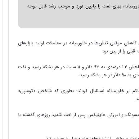
ا
ورمیانه، بهای نفت را پایین آورد و موجب رشد قابل توجه
ب
ر
ن
د
ه
ب
 کاهش موقتی تنش‌ها در خاورمیانه در معاملات اولیه بازارهای
ز
بلی را از بین برد.
ر
گ
برهمین اساس، بهای معاملات آتی نفت خام برنت با کاهش ۱.۲ درصدی به ۹۳ دلار و ۱۱ سنت در هر بشکه رسید و نفت
؟
 حاکم بر خاورمیانه استقبال کردند؛ بطوری که شاخص «کوسپی»
د.
سامسونگ و اس‌کی هاینیکس پس از افت شدید روزهای گذشته با