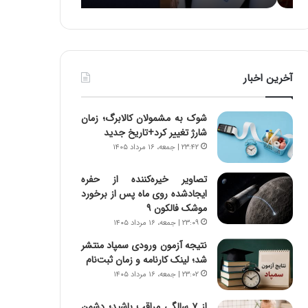
:
د
آ
ر
ی
ط
ن
و
د
ل
آخرین اخبار
ه
ت
ا
ا
ی
ر
شوک به مشمولان کالابرگ؛ زمان
ر
ی
شارژ تغییر کرد+تاریخ جدید
ا
خ
۲۳:۴۲ | جمعه، ۱۶ مرداد ۱۴۰۵
ن‌
ا
خ
ی
تصاویر خیره‌کننده از حفره
و
ر
ایجادشده روی ماه پس از برخورد
د
ا
موشک فالکون ۹
ر
ن
۲۳:۰۹ | جمعه، ۱۶ مرداد ۱۴۰۵
و
،
ر
ه
نتیجه آزمون ورودی سمپاد منتشر
و
ی
شد؛ لینک کارنامه و زمان ثبت‌نام
ش
چ
۲۳:۰۲ | جمعه، ۱۶ مرداد ۱۴۰۵
ن
گ
ا
ا
از ۷ سالگی مراقب باشید؛ دشمن