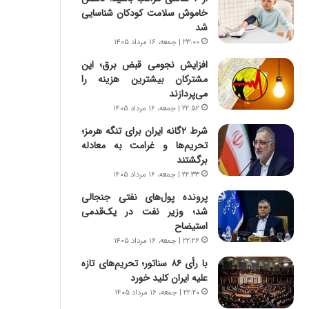
س
ه
خاموش سلامت کودکان شناسایی
ت
ج
شد
|
ز
۲۳:۰۰ | جمعه، ۱۶ مرداد ۱۴۰۵
ب
ا
ر
ی
افزایش نجومی قبض برق؛ این
ن
ن
مشترکان بیشترین هزینه را
ا
ج
می‌پردازند
م
ن
۲۲:۵۲ | جمعه، ۱۶ مرداد ۱۴۰۵
ه
گ
شرط ۲گانه ایران برای تنگه هرمز؛
ج
،
تحریم‌ها و غرامت به معادله
د
ن
برگشتند
ی
ت
۲۲:۳۳ | جمعه، ۱۶ مرداد ۱۴۰۵
د
و
ا
ا
پرونده پول‌های نفتی جنجالی
ی
ن
شد؛ وزیر نفت در یک‌قدمی
ر
س
استیضاح
ا
ت
۲۲:۲۶ | جمعه، ۱۶ مرداد ۱۴۰۵
ن‌
ه
با رأی ۸۶ سناتور؛ تحریم‌های تازه
خ
د
علیه ایران کلید خورد
و
ر
د
م
۲۲:۲۰ | جمعه، ۱۶ مرداد ۱۴۰۵
ر
ق