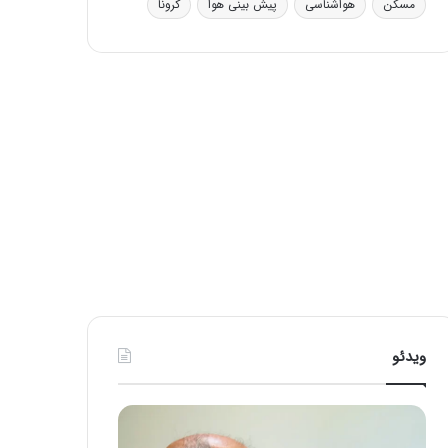
مسکن
هواشناسی
پیش بینی هوا
کرونا
ی
ف
ی
ت