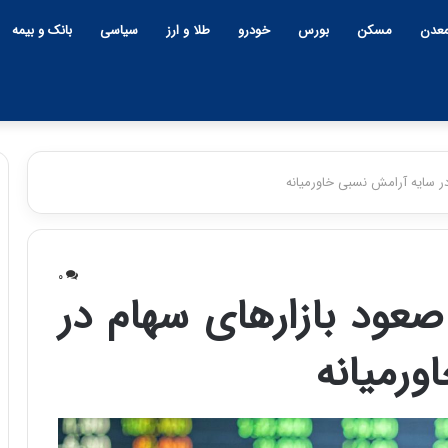
عدن
مسکن
بورس
خودرو
طلا و ارز
سیاسی
بانک و بیمه
ر سایه آرامش نسبی خاورمیانه
چ
ی
۰
ن
عود بازارهای سهام در
و
ب
ورمیانه
ح
ر
۱۲:۱۸ | دوشنبه، ۱۸ اسفند ۱۴۰۴
ا
چین و بحران خاورمیانه؛ بازند
ن
پنهان یا برنده بزرگ؟
خ