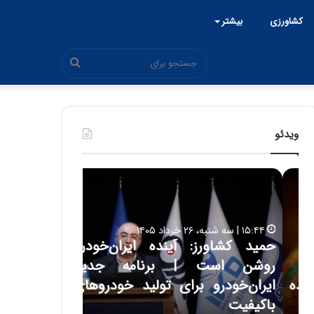
کشاورزی
بیشتر
جستجو
برای
ویدئو
ح
ح
م
س
ی
ی
د
ن
۱۵:۴۴ | سه شنبه، ۲۶ خرداد ۱۴۰۵
ک
ع
حمید کشاورز: آینده ایران‌خودرو
ش
ل
۱۷:۳۹ | سه شنبه، ۲۲ اردیبهشت ۱۴۰۵
روشن است | برنامه جدید
حسین علایی: 
ا
ا
و
ی
ه
ایران‌خودرو برای تولید خودروهای
هیچگاه جز ای
ر
ی
باکیفیت
مقابل چنین ق
ز
: