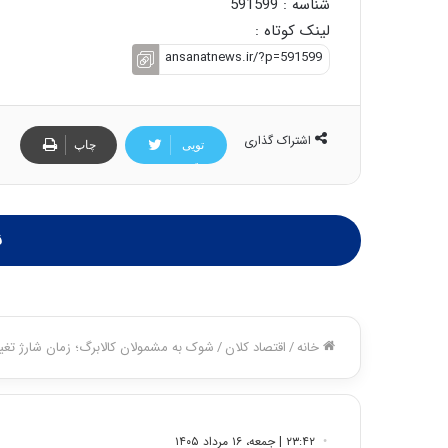
شناسه : 591599
لینک کوتاه :
اشتراک گذاری
تویی
چاپ
تر
ن