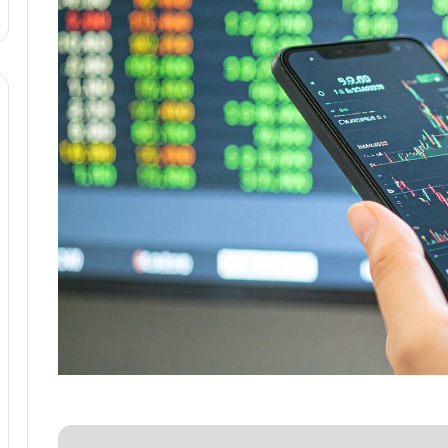
ا
و
ر
م
ی
ا
ن
ه
؛
ب
ا
ز
ن
د
ه
پ
ن
ه
ا
ن
ی