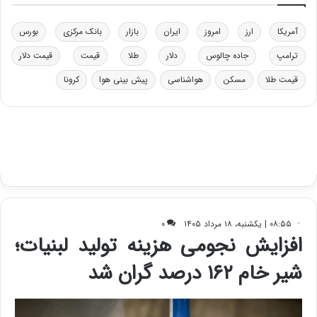
ر
ت
آمریکا
ارز
امروز
ایران
بازار
بانک مرکزی
بورس
ی
ب
ترامپ
جاده چالوس
دلار
طلا
قیمت
قیمت دلار
ا
قیمت طلا
مسکن
هواشناسی
پیش بینی هوا
کرونا
ی
س
ت
د