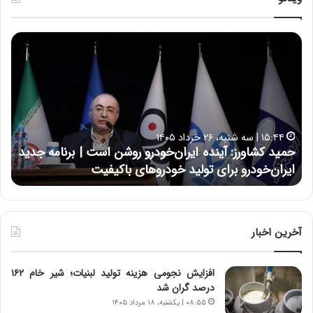
ح
س
ی
ن
ع
ل
ا
۱۵:۴۴ | سه شنبه، ۲۶ خرداد ۱۴۰۵
۱۷:۳۹ | سه شن
ی
حمید کشاورز: آینده ایران‌خودرو روشن است | برنامه جدید
حسین
ی
ایران‌خودرو برای تولید خودروهای باکیفیت
نتوا
:
د
ر
ط
و
آخرین اخبار
ل
ت
افزایش نجومی هزینه تولید لبنیات؛ شیر خام ۱۶۲
ا
درصد گران شد
ر
ی
۰۸:۵۵ | یکشنبه، ۱۸ مرداد ۱۴۰۵