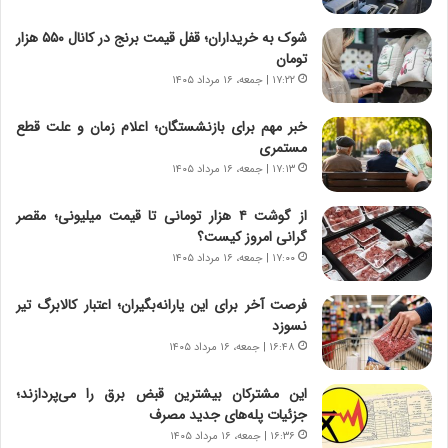
ا
خ
ن‌
ا
شوک به خریداران؛ قفل قیمت برنج در کانال ۵۵۰ هزار
خ
ی
تومان
و
ر
۱۷:۲۲ | جمعه، ۱۶ مرداد ۱۴۰۵
د
ا
ر
ن
خبر مهم برای بازنشستگان؛ اعلام زمان و علت قطع
و
،
مستمری
ر
ه
۱۷:۱۳ | جمعه، ۱۶ مرداد ۱۴۰۵
و
ی
ش
چ
از گوشت ۴ هزار تومانی تا قیمت میلیونی؛ مقصر
ن
گ
گرانی امروز کیست؟
ا
ا
۱۷:۰۰ | جمعه، ۱۶ مرداد ۱۴۰۵
س
ه
ت
ج
فرصت آخر برای این یارانه‌بگیران؛ اعتبار کالابرگ تیر
|
ز
نسوزد
ب
ا
ر
۱۶:۴۸ | جمعه، ۱۶ مرداد ۱۴۰۵
ی
ن
ن
ا
ج
این مشترکان بیشترین قبض برق را می‌پردازند؛
م
ن
جزئیات پله‌های جدید مصرف
ه
گ
۱۶:۳۶ | جمعه، ۱۶ مرداد ۱۴۰۵