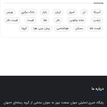
د
ر
خ
ت
آمریکا
ارز
امروز
ایران
بازار
بانک مرکزی
بورس
و
ی
د
ب
ترامپ
جاده چالوس
دلار
طلا
قیمت
قیمت دلار
ر
ا
قیمت طلا
مسکن
هواشناسی
پیش بینی هوا
کرونا
و
ی
ه
س
ا
ت
ی
د
ب
ا
ک
ی
ف
ی
ت
درباره ما
پایگاه خبری-تحلیلی جهان صنعت نیوز به عنوان بخشی از گروه رسانه‌ای «جهان