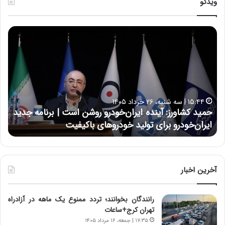
ویدئو
ح
ح
م
س
ی
ی
د
ن
ک
ع
ش
ل
ا
ا
۱۵:۴۴ | سه شنبه، ۲۶ خرداد ۱۴۰۵
و
ی
حمید کشاورز: آینده ایران‌خودرو روشن است | برنامه جدید
ح
ر
ی
ایران‌خودرو برای تولید خودروهای باکیفیت
ن
ز
:
:
د
آ
ر
ی
ط
ن
و
آخرین اخبار
د
ل
ه
ت
رانندگان بخوانند؛ تردد ممنوع یک ماهه در آزادراه
ا
ا
تهران کرج+ساعات
ی
ر
ر
ی
۱۷:۳۵ | جمعه، ۱۶ مرداد ۱۴۰۵