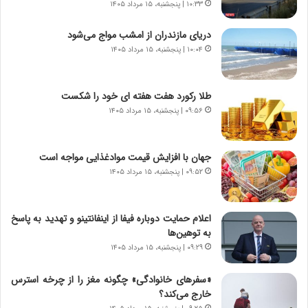
د
۱۰:۳۳ | پنجشنبه، ۱۵ مرداد ۱۴۰۵
د
ر
ه
پ
ب
دریای مازندران از امشب مواج می‌شود
ی
ز
۱۰:۰۴ | پنجشنبه، ۱۵ مرداد ۱۴۰۵
ح
ر
م
گ
ل
؟
طلا رکورد هفت هفته ای خود را شکست
ه
۰۹:۵۶ | پنجشنبه، ۱۵ مرداد ۱۴۰۵
آ
م
ر
جهان با افزایش قیمت موادغذایی مواجه است
ی
۰۹:۵۲ | پنجشنبه، ۱۵ مرداد ۱۴۰۵
ک
ا
ی
اعلام حمایت دوباره فیفا از اینفانتینو و تهدید به پاسخ
ی
به توهین‌ها
–
۰۹:۲۹ | پنجشنبه، ۱۵ مرداد ۱۴۰۵
ص
ه
«سفرهای خانوادگی» چگونه مغز را از چرخه استرس
ی
خارج می‌کند؟
و