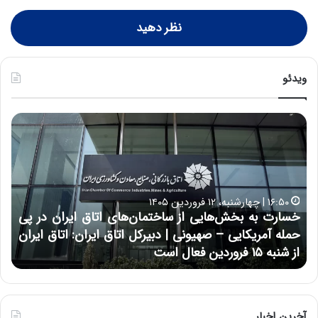
نظر دهید
ویدئو
خ
چ
س
ی
ا
ن
ر
و
ت
ب
ب
ح
۱۶:۵۰ | چهارشنبه، ۱۲ فروردین ۱۴۰۵
ه
ر
خسارت به بخش‌هایی از ساختمان‌های اتاق ایران در پی
ب
ا
حمله آمریکایی – صهیونی | دبیرکل اتاق ایران: اتاق ایران
خ
ن
از شنبه ۱۵ فروردین فعال است
چ
ش‌
خ
ه
ا
ا
و
ی
ر
ی
م
آخرین اخبار