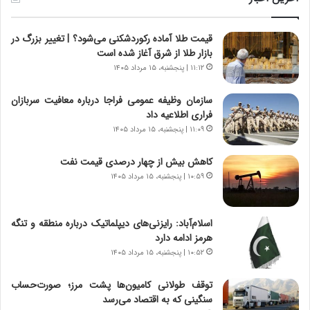
ا
ی
ز
ا
قیمت طلا آماده رکوردشکنی می‌شود؟ | تغییر بزرگ در
س
ن
بازار طلا از شرق آغاز شده است
ا
ه
خ
؛
۱۱:۱۲ | پنجشنبه، ۱۵ مرداد ۱۴۰۵
ت
ب
م
ا
سازمان وظیفه عمومی فراجا درباره معافیت سربازان
ا
ز
فراری اطلاعیه داد
ن‌
ن
۱۱:۰۹ | پنجشنبه، ۱۵ مرداد ۱۴۰۵
ه
د
ا
ه
کاهش بیش از چهار درصدی قیمت نفت
ی
پ
۱۰:۵۹ | پنجشنبه، ۱۵ مرداد ۱۴۰۵
ا
ن
ت
ه
ا
ا
اسلام‌آباد: رایزنی‌های دیپلماتیک درباره منطقه و تنگه
ق
ن
هرمز ادامه دارد
ا
ی
۱۰:۵۲ | پنجشنبه، ۱۵ مرداد ۱۴۰۵
ی
ا
ر
ب
توقف طولانی کامیون‌ها پشت مرز؛ صورت‌حساب
ا
ر
سنگینی که به اقتصاد می‌رسد
ن
ن