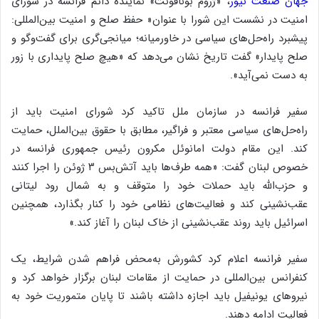
جهان صنعت نیوز
، «ژروم بونافونت» نماینده دائم فرانسه در شورای
امنیت در نشست این شورا با عنوان« حفظ صلح و امنیت بین‌المللی:
پیشبرد راه‌حل‌های سیاسی در خاورمیانه؛ میانجی‌گری برای گفت‌وگو و
صلح پایدار» گفت تاریخ نشان می‌دهد که «هیچ صلح پایداری با زور
به دست نمی‌آید».
سفیر فرانسه در سازمان ملل تاکید کرد شورای امنیت باید از
راه‌حل‌های سیاسی معتبر و فراگیر، مطابق با حقوق بین‌الملل، حمایت
کند. این مقام دولت امانوئل مکرون رئیس جمهوری فرانسه در
خصوص لبنان گفت: «همه طرف‌ها باید آتش‌بس ۳ ژوئن را اجرا کنند
و حزب‌الله باید حملات خود را متوقف و به شمال رود لیتانی
عقب‌نشینی کند و فعالیت‌های نظامی خود را کنار بگذارد، همچنین
اسرائیل باید روند عقب‌نشینی از خاک لبنان را آغاز کند.»
سفیر فرانسه اعلام کرد کشورش به‌محض فراهم شدن شرایط، یک
کنفرانس بین‌المللی در حمایت از مقامات لبنان برگزار خواهد کرد و
نیروهای یونیفیل باید اجازه داشته باشند تا پایان متموریت خود به
فعالیت ادامه دهند.