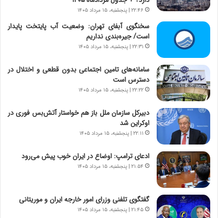
ا
ج
۲۲:۴۶ | پنجشنبه، ۱۵ مرداد ۱۴۰۵
م
ن
سخنگوی آبفای تهران: وضعیت آب پایتخت پایدار
ه
گ
است/ جیره‌بندی نداریم
ج
،
۲۲:۳۱ | پنجشنبه، ۱۵ مرداد ۱۴۰۵
د
ن
ی
ت
د
سامانه‌های تامین اجتماعی بدون قطعی و اختلال در
و
ا
دسترس است
ا
ی
ن
۲۲:۲۲ | پنجشنبه، ۱۵ مرداد ۱۴۰۵
ر
س
ا
ت
دبیرکل سازمان ملل باز هم خواستار آتش‌بس فوری در
ن‌
ه
اوکراین شد
خ
د
۲۲:۱۱ | پنجشنبه، ۱۵ مرداد ۱۴۰۵
و
ر
د
م
ادعای ترامپ: اوضاع در ایران خوب پیش می‌رود
ر
ق
۲۱:۵۴ | پنجشنبه، ۱۵ مرداد ۱۴۰۵
و
ا
ب
ب
ر
ل
گفتگوی تلفنی وزرای امور خارجه ایران و موریتانی
ا
چ
۲۱:۴۵ | پنجشنبه، ۱۵ مرداد ۱۴۰۵
ی
ن