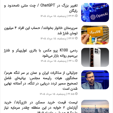
ه
ت
تغییر بزرگ در ChatGPT / چت متنی نامحدود و
ا
ا
رایگان
ی
ر
ر
ی
۲۳:۳۱ | پنجشنبه، ۱۵ مرداد ۱۴۰۵
ا
خ
ن‌
ا
سرپرستان خانوار بخوانند/ حساب این افراد ۴ میلیون
خ
ی
تومان شارژ شد
و
ر
۲۳:۲۲ | پنجشنبه، ۱۵ مرداد ۱۴۰۵
د
ا
ر
ن
ردمی K100 پرو مکس با باتری غول‌پیکر و شارژ
و
،
بی‌سیم روانه بازار می‌شود
ر
ه
۲۳:۱۰ | پنجشنبه، ۱۵ مرداد ۱۴۰۵
و
ی
ش
چ
جزئیاتی از مذاکرات ایران و عمان بر سر تنگه هرمز/
ن
گ
سخنگوی هیات رئیسه مجلس: بیانیه‌ای شامل
ا
ا
تصحیح مسیر تردد دریایی در تنگه، در آستانه نهایی
س
ه
شدن است
ت
ج
۲۲:۵۵ | پنجشنبه، ۱۵ مرداد ۱۴۰۵
|
ز
ب
ا
لیست قیمت خرید مسکن در نازی‌آباد/ خرید
ر
ی
آپارتمان ۲ خوابه در این منطقه چقدر سرمایه نیاز
ن
ن
دارد؟ + جدول مردادماه ۱۴۰۵