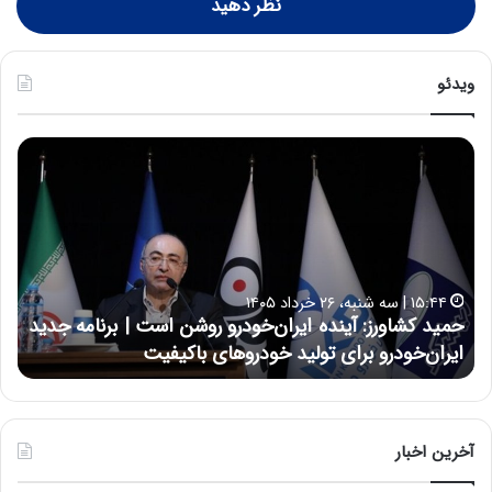
نظر دهید
ویدئو
ح
ح
م
س
ی
ی
د
ن
ک
ع
ش
ل
ا
ا
۱۵:۴۴ | سه شنبه، ۲۶ خرداد ۱۴۰۵
و
ی
حمید کشاورز: آینده ایران‌خودرو روشن است | برنامه جدید
ح
ر
ی
ایران‌خودرو برای تولید خودروهای باکیفیت
ن
ز
:
:
د
آ
ر
ی
ط
ن
و
آخرین اخبار
د
ل