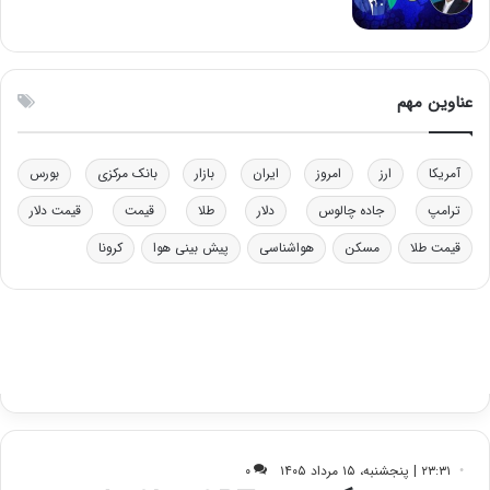
ت
ی
و
ن
ل
ق
ی
د
عناوین مهم
د
ر
خ
ت
و
ی
د
ب
آمریکا
ارز
امروز
ایران
بازار
بانک مرکزی
بورس
ر
ا
ترامپ
جاده چالوس
دلار
طلا
قیمت
قیمت دلار
و
ی
ه
س
قیمت طلا
مسکن
هواشناسی
پیش بینی هوا
کرونا
ا
ت
ی
د
ب
ا
ک
ی
ف
ی
ت