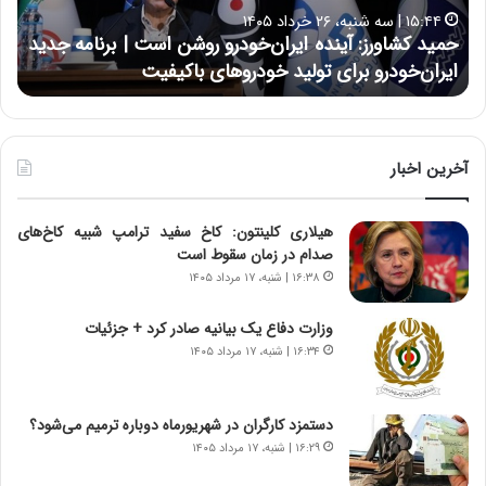
ا
ا
۱۵:۴۴ | سه شنبه، ۲۶ خرداد ۱۴۰۵
و
ی
حمید کشاورز: آینده ایران‌خودرو روشن است | برنامه جدید
ح
ر
ی
ایران‌خودرو برای تولید خودروهای باکیفیت
ن
ز
:
:
د
آ
ر
ی
ط
ن
و
آخرین اخبار
د
ل
ه
ت
هیلاری کلینتون: کاخ سفید ترامپ شبیه کاخ‌های
ا
ا
صدام در زمان سقوط است
ی
ر
ر
ی
۱۶:۳۸ | شنبه، ۱۷ مرداد ۱۴۰۵
ا
خ
ن‌
ا
وزارت دفاع یک بیانیه صادر کرد + جزئیات
خ
ی
۱۶:۳۴ | شنبه، ۱۷ مرداد ۱۴۰۵
و
ر
د
ا
ر
ن
دستمزد کارگران در شهریورماه دوباره ترمیم می‌شود؟
و
،
۱۶:۲۹ | شنبه، ۱۷ مرداد ۱۴۰۵
ر
ه
و
ی