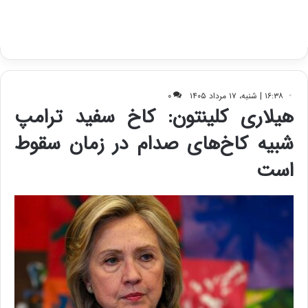
ی
د
ب
ا
ک
ی
ف
ی
ت