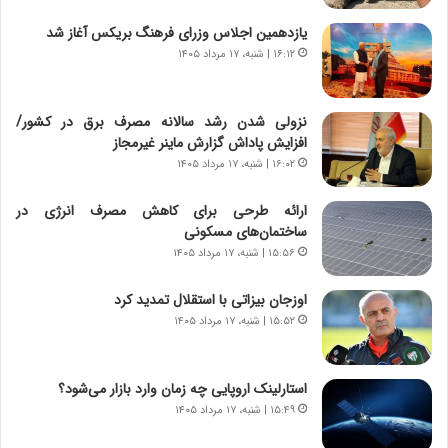
ش
چ
یازدهمین اجلاس وزرای فرهنگ بریکس آغاز شد
ن
گ
۱۶:۱۲ | شنبه، ۱۷ مرداد ۱۴۰۵
ا
ا
س
ه
ت
ج
نزولی شدن رشد سالانه مصرف برق در کشور/
|
ز
افزایش پاداش گزارش ماینر غیرمجاز
ب
ا
ر
۱۶:۰۲ | شنبه، ۱۷ مرداد ۱۴۰۵
ی
ن
ن
ا
ج
ارائه طرحی برای کاهش مصرف انرژی در
م
ن
ساختمان‌های مسکونی
ه
گ
۱۵:۵۶ | شنبه، ۱۷ مرداد ۱۴۰۵
ج
،
د
ن
اوزجان بیزاتی با استقلال تمدید کرد
ی
ت
۱۵:۵۲ | شنبه، ۱۷ مرداد ۱۴۰۵
د
و
ا
ا
ی
ن
استارلینک اروپایی چه زمان وارد بازار می‌شود؟
ر
س
۱۵:۴۹ | شنبه، ۱۷ مرداد ۱۴۰۵
ا
ت
ن‌
ه