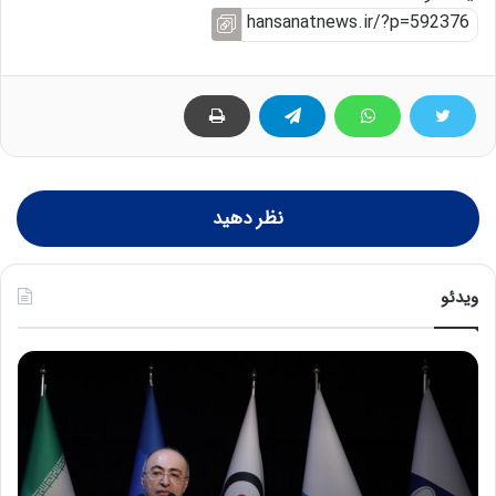
نظر دهید
ویدئو
ح
ح
م
س
ی
ی
د
ن
ک
ع
ش
ل