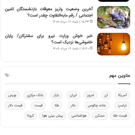
خ
د
آخرین وضعیت واریز معوقات بازنشستگان تامین
و
ر
اجتماعی / رقم مابه‌التفاوت چقدر است؟
د
م
۱۵:۴۳ | شنبه، ۱۷ مرداد ۱۴۰۵
ر
ق
و
ا
ب
ب
خبر خوش وزارت نیرو برای مشترکان/ پایان
ر
ل
خاموشی‌ها نزدیک است؟
ا
چ
۱۵:۴۰ | شنبه، ۱۷ مرداد ۱۴۰۵
ی
ن
ت
ی
و
ن
ل
ق
عناوین مهم
ی
د
د
ر
خ
ت
آمریکا
ارز
امروز
ایران
بازار
بانک مرکزی
بورس
و
ی
د
ب
ترامپ
جاده چالوس
دلار
طلا
قیمت
قیمت دلار
ر
ا
قیمت طلا
مسکن
هواشناسی
پیش بینی هوا
کرونا
و
ی
ه
س
ا
ت