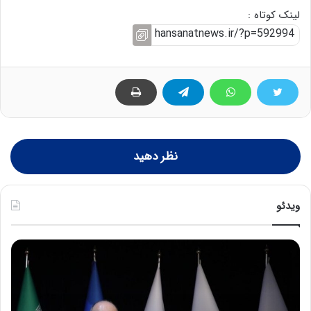
لینک کوتاه :
نظر دهید
ویدئو
ح
ه
س
ش
ی
د
ن
ا
ع
ر