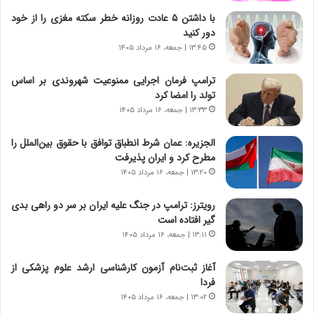
ه
ص
با داشتن ۵ عادت روزانه خطر سکته مغزی را از خود
ی
ا
دور کنید
چ
د
گ
ا
۱۳:۴۵ | جمعه، ۱۶ مرداد ۱۴۰۵
ا
ی
ه
ر
ترامپ فرمان اجرایی ممنوعیت شهروندی بر اساس
ج
ا
تولد را امضا کرد
ز
ن
۱۳:۳۳ | جمعه، ۱۶ مرداد ۱۴۰۵
ا
|
ی
ا
الجزیره: عمان شرط انطباق توافق با حقوق بین‌الملل را
ن
ع
مطرح کرد و ایران پذیرفت
ج
ت
۱۳:۲۰ | جمعه، ۱۶ مرداد ۱۴۰۵
ن
م
گ
ا
رویترز: ترامپ در جنگ علیه ایران بر سر دو راهی بدی
،
د
گیر افتاده است
ن
م
۱۳:۱۱ | جمعه، ۱۶ مرداد ۱۴۰۵
ت
ر
و
د
آغاز ثبت‌نام‌ آزمون کارشناسی ارشد علوم پزشکی از
ا
م
فردا
ن
ه
س
ن
۱۳:۰۲ | جمعه، ۱۶ مرداد ۱۴۰۵
ت
و