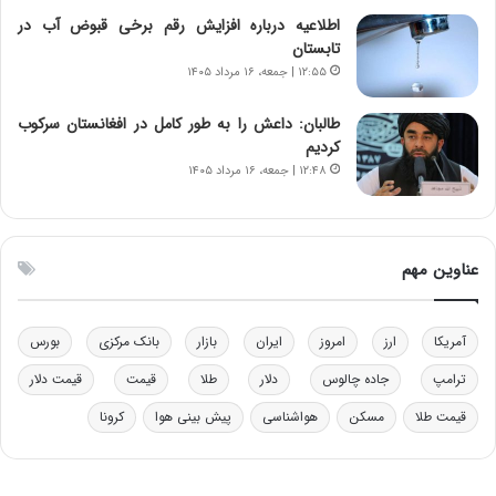
ه
ز
اطلاعیه درباره افزایش رقم برخی قبوض آب در
د
ا
تابستان
ر
ز
۱۲:۵۵ | جمعه، ۱۶ مرداد ۱۴۰۵
م
ب
ق
ی
طالبان: داعش را به طور کامل در افغانستان سرکوب
ا
ن
کردیم
ب
ن
۱۲:۴۸ | جمعه، ۱۶ مرداد ۱۴۰۵
ل
ر
چ
ف
ن
ت
ی
ه
عناوین مهم
ن
ا
ق
س
د
ت
آمریکا
ارز
امروز
ایران
بازار
بانک مرکزی
بورس
ر
ت
ترامپ
جاده چالوس
دلار
طلا
قیمت
قیمت دلار
ی
ب
قیمت طلا
مسکن
هواشناسی
پیش بینی هوا
کرونا
ا
ی
س