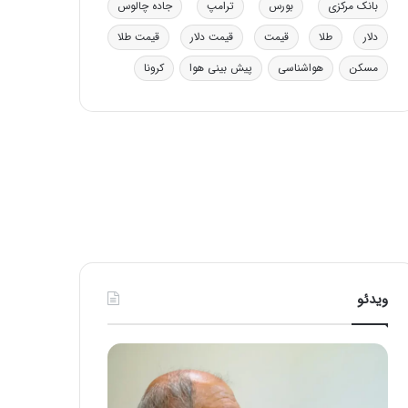
بانک مرکزی
بورس
ترامپ
جاده چالوس
ی
ف
دلار
طلا
قیمت
قیمت دلار
قیمت طلا
ی
ت
مسکن
هواشناسی
پیش بینی هوا
کرونا