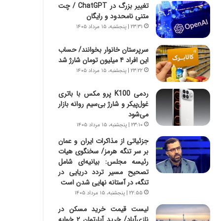
س
ه
تغییر بزرگ در ChatGPT / چت
ت
ج
متنی نامحدود و رایگان
|
ز
۲۳:۳۱ | پنجشنبه، ۱۵ مرداد ۱۴۰۵
ب
ا
ر
ی
سرپرستان خانوار بخوانند/ حساب
ن
ن
این افراد ۴ میلیون تومان شارژ شد
ا
ج
۲۳:۲۲ | پنجشنبه، ۱۵ مرداد ۱۴۰۵
م
ن
ه
گ
ردمی K100 پرو مکس با باتری
ج
،
غول‌پیکر و شارژ بی‌سیم روانه بازار
د
ن
می‌شود
ی
ت
۲۳:۱۰ | پنجشنبه، ۱۵ مرداد ۱۴۰۵
د
و
ا
ا
جزئیاتی از مذاکرات ایران و عمان
ی
ن
بر سر تنگه هرمز/ سخنگوی هیات
ر
س
رئیسه مجلس: بیانیه‌ای شامل
ا
ت
تصحیح مسیر تردد دریایی در
ن‌
ه
تنگه، در آستانه نهایی شدن است
خ
د
۲۲:۵۵ | پنجشنبه، ۱۵ مرداد ۱۴۰۵
و
ر
لیست قیمت خرید مسکن در
د
م
نازی‌آباد/ خرید آپارتمان ۲ خوابه
ر
ق