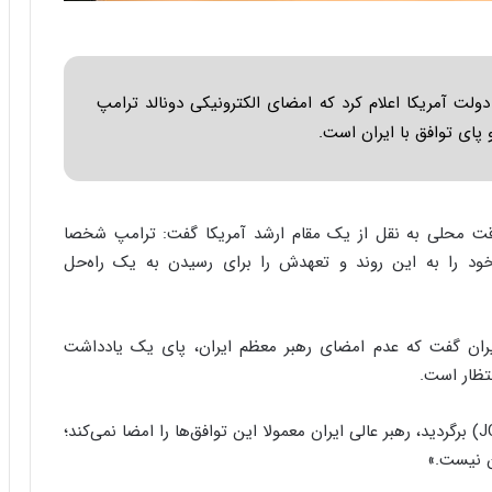
ا
ب
ر
ن
د
لت آمریکا اعلام کرد که امضای الکترونیکی دونالد ترامپ
ه
ای توافق با ایران است.
ب
ز
ر
گ
قت محلی به نقل از یک مقام ارشد آمریکا گفت: ترامپ شخصا
؟
 خود را به این روند و تعهدش را برای رسیدن به یک راه‌حل
یران گفت که عدم امضای رهبر معظم ایران، پای یک یادداشت
تظار است.
او روز دوشنبه به سی ان ان گفت: «اگر به برجام (JCPOA) برگردید، رهبر عالی ایران معمولا این توافق‌ها را امضا نمی‌کند؛
ن نیست.»