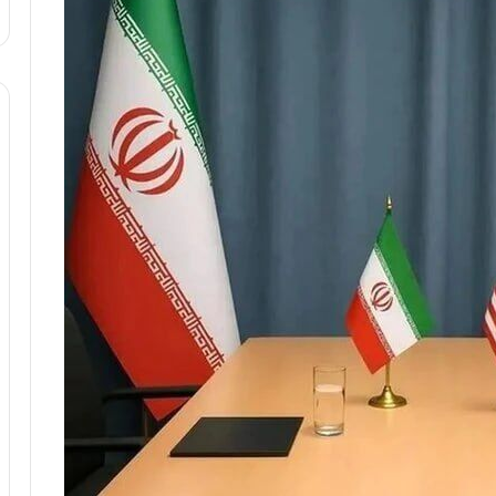
ا
و
ر
م
ی
ا
ن
ه
؛
ب
ا
ز
ن
د
ه
پ
ن
ه
ا
ن
ی