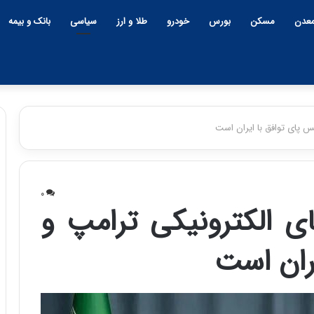
عدن
مسکن
بورس
خودرو
طلا و ارز
سیاسی
بانک و بیمه
س پای توافق با ایران است
چ
ی
۰
ن
ای الکترونیکی ترامپ و
و
ب
ران است
ح
ر
۱۲:۱۸ | دوشنبه، ۱۸ اسفند ۱۴۰۴
ا
چین و بحران خاورمیانه؛ بازند
ن
پنهان یا برنده بزرگ؟
خ