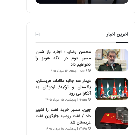
:
د
آ
ر
ی
ط
ن
و
د
ل
آخرین اخبار
ه
ت
ا
ا
ی
ر
محسن رضایی: اجازه باز شدن
ر
ی
مسیر دوم در تنگه هرمز را
ا
خ
نخواهیم داد
ن‌
ا
۰۸:۰۹ | جمعه، ۱۶ مرداد ۱۴۰۵
خ
ی
و
ر
دیدار سه جانبه مقامات عربستان،
د
ا
پاکستان و ترکیه/ اردوغان به
ر
ن
آنکارا می رود
و
،
۲۳:۵۵ | پنجشنبه، ۱۵ مرداد ۱۴۰۵
ر
ه
چین، مسیر خرید نفت را تغییر
و
ی
داد / نفت روسیه جایگزین نفت
ش
چ
عربستان شد
ن
گ
۲۳:۴۵ | پنجشنبه، ۱۵ مرداد ۱۴۰۵
ا
ا