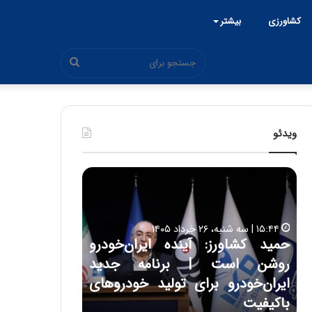
کشاورزی
بیشتر
جستجو
برای
ویدئو
ح
ح
م
س
ی
ی
د
ن
۱۵:۴۴ | سه شنبه، ۲۶ خرداد ۱۴۰۵
ک
ع
حمید کشاورز: آینده ایران‌خودرو
ش
ل
۱۷:۳۹ | سه شنبه، ۲۲ اردیبهشت ۱۴۰۵
روشن است | برنامه جدید
حسین علایی: 
ا
ا
و
ی
ه
ایران‌خودرو برای تولید خودروهای
هیچگاه جز ای
ر
ی
باکیفیت
مقابل چنین ق
ز
: