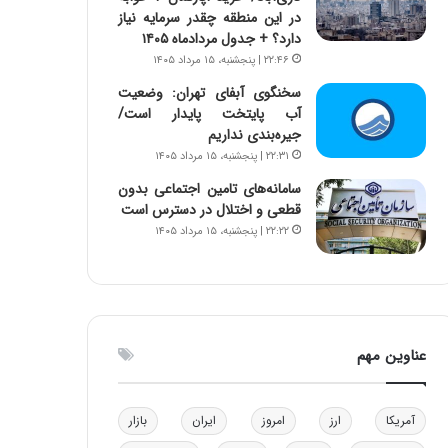
در این منطقه چقدر سرمایه نیاز
و
ا
دارد؟ + جدول مردادماه ۱۴۰۵
ب
ب
ر
ل
۲۲:۴۶ | پنجشنبه، ۱۵ مرداد ۱۴۰۵
ا
چ
سخنگوی آبفای تهران: وضعیت
ی
ن
آب پایتخت پایدار است/
ت
ی
جیره‌بندی نداریم
و
ن
۲۲:۳۱ | پنجشنبه، ۱۵ مرداد ۱۴۰۵
ل
ق
ی
د
سامانه‌های تامین اجتماعی بدون
د
ر
قطعی و اختلال در دسترس است
خ
ت
۲۲:۲۲ | پنجشنبه، ۱۵ مرداد ۱۴۰۵
و
ی
د
ب
ر
ا
و
ی
ه
س
عناوین مهم
ا
ت
ی
د
ب
ا
آمریکا
ارز
امروز
ایران
بازار
ک