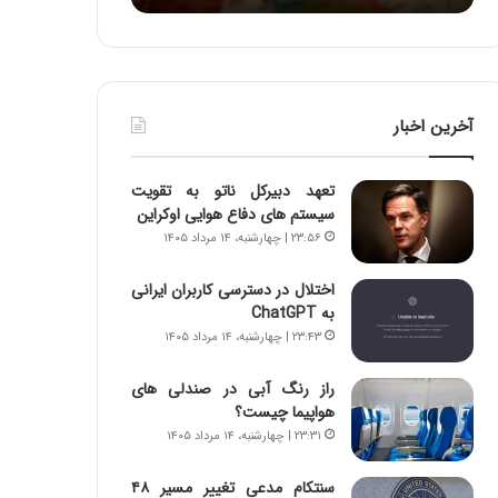
ا
:
و
آ
ر
ی
م
ن
ی
د
آخرین اخبار
ا
ه
ن
ا
ه
ی
تعهد دبیرکل ناتو به تقویت
؛
ر
سیستم های دفاع هوایی اوکراین
ب
ا
۲۳:۵۶ | چهارشنبه، ۱۴ مرداد ۱۴۰۵
ا
ن‌
ز
خ
اختلال در دسترسی کاربران ایرانی
ن
و
به ChatGPT
د
د
۲۳:۴۳ | چهارشنبه، ۱۴ مرداد ۱۴۰۵
ه
ر
پ
و
ن
ر
راز رنگ آبی در صندلی های
ه
و
هواپیما چیست؟
ا
ش
۲۳:۳۱ | چهارشنبه، ۱۴ مرداد ۱۴۰۵
ن
ن
ی
ا
سنتکام مدعی تغییر مسیر ۴۸