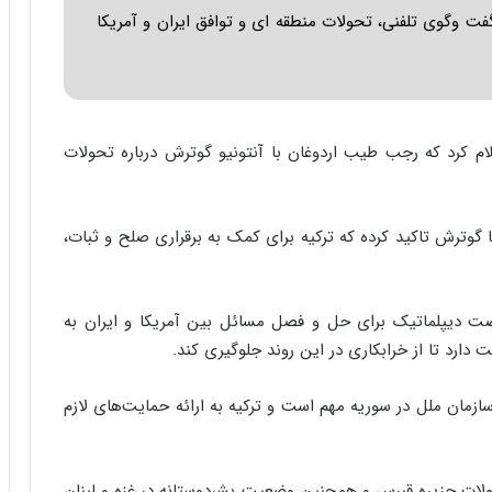
ی
ت وگوی تلفنی، تحولات منطقه ای و توافق ایران و آمریکا
ر
ا
ن
د
ر
پ
اعلام کرد که رجب طیب اردوغان با آنتونیو گوترش درباره تحولات
ی
ح
م
 گوترش تاکید کرده که ترکیه برای کمک به برقراری صلح و ثبات،
ل
ه
آ
م
فرصت دیپلماتیک برای حل و فصل مسائل بین آمریکا و ایران به
ر
 دارد تا از خرابکاری در این روند جلوگیری کند.
ی
ک
ا
ازمان ملل در سوریه مهم است و ترکیه به ارائه حمایت‌های لازم
ی
ی
–
لات جزیره قبرس و همچنین وضعیت بشردوستانه در غزه و لبنان
ص