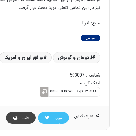
ن
نیز در این تماس تلفنی مورد بحث قرار گرفت.
ن
ر
منبع: ایرنا
ف
ت
ه
سیاسی
ا
س
اردوغان و گوترش
ت
توافق ایران و آمریکا
شناسه : 593007
لینک کوتاه :
اشتراک گذاری
تویی
چاپ
تر