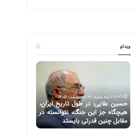
ی
ف
ی
ت