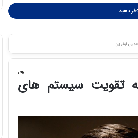
:
ظر دهید
ا
ت
ا
ق
ا
ی
ر
ا
ن
ا
ز
ش
ن
ب
ه
۱
۵
ف
ر
و