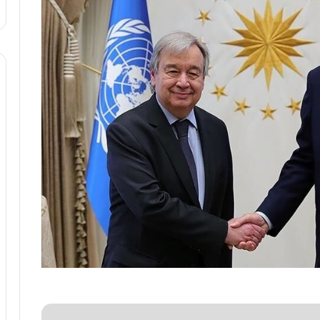
ه
ا
ی
ی
ا
ز
س
ا
خ
ت
م
ا
ن‌
ه
ا
ی
ا
ت
ا
ق
ا