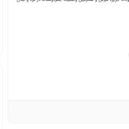
ه
ی
و
ن
ی
|
د
ب
ی
ر
ک
ل
ا
ت
ا
ق
ا
ی
ر
ا
ن