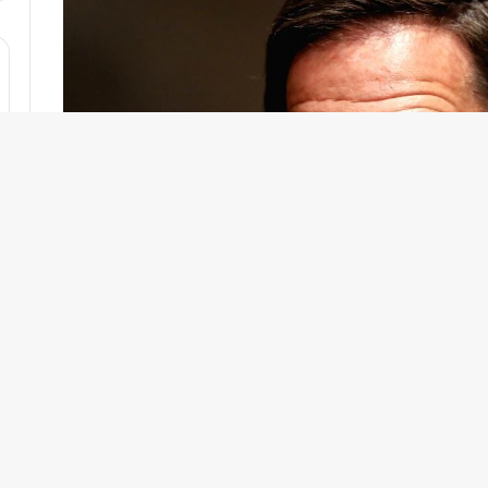
ر
د
ی
ن
ف
ع
ا
ل
ا
س
ت