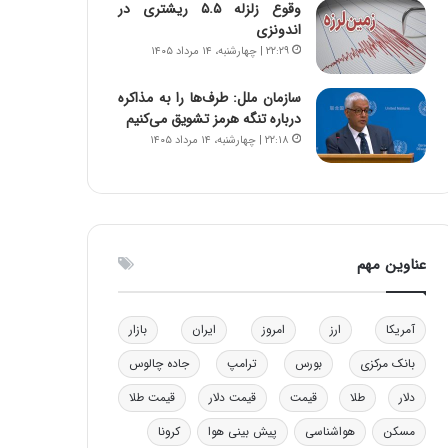
وقوع زلزله ۵.۵ ریشتری در
و
اندونزی
ب
۲۲:۲۹ | چهارشنبه، ۱۴ مرداد ۱۴۰۵
ر
ا
سازمان ملل: طرف‌ها را به مذاکره
ی
درباره تنگه هرمز تشویق می‌کنیم
ت
۲۲:۱۸ | چهارشنبه، ۱۴ مرداد ۱۴۰۵
و
ل
ی
د
خ
و
عناوین مهم
د
ر
و
آمریکا
ارز
امروز
ایران
بازار
ه
ا
بانک مرکزی
بورس
ترامپ
جاده چالوس
ی
ب
دلار
طلا
قیمت
قیمت دلار
قیمت طلا
ا
مسکن
هواشناسی
پیش بینی هوا
کرونا
ک