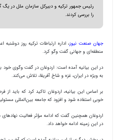
ر
رئیس جمهور ترکیه و دبیرکل سازمان ملل در یگ گف
ا
را بررسی کردند.
ن
|
ا
ع
ت
جهان صنعت نیوز
، اداره ارتباطات ترکیه روز دوشنبه 
م
منطقه‌ای و جهانی گفت وگو کرد.
ا
د
در این بیانیه آمده است: اردوغان در گفت وگوی خود با
م
ر
به ویژه در ایران، غزه و شاخ آفریقا، تلاش می‌کند.
د
م
بر اساس این بیانیه، اردوغان تاکید کرد که باید از 
ه
خوبی استفاده شود و افزود که جامعه بین‌المللی مسئولیت
ن
و
ز
اردوغان همچنین گفت که ادامه مؤثر فعالیت‌ نهادهای س
ا
در این زمینه ادامه خواهد داد.
ز
ب
در بخش دیگری از این بیانیه آمده است که آخرین تحو
ی