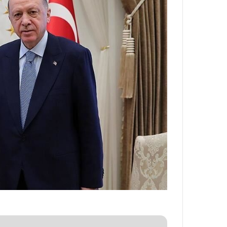
ه
خ
ط
ر
ا
ب
ر
ت
و
ر
م
د
ر
ا
ق
ت
ص
ا
د
ا
ی