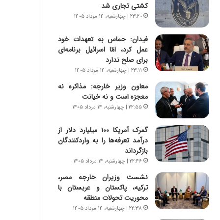
ا
س
کشتی تجاری شد
ب
ت
۲۳:۲۰ | چهارشنبه، ۱۴ مرداد ۱۴۰۵
ر
|
ن
ب
فیدان: حماس به تعهدات خود
د
ر
عمل کرد، امّا اسرائیل برنامه‌ای
ه
ن
برای صلح ندارد
ب
ا
۲۳:۱۱ | چهارشنبه، ۱۴ مرداد ۱۴۰۵
ز
م
ر
ه
معاون وزیر خارجه: مذاکره نه
گ
ج
معجزه است و نه خیانت
؟
د
۲۲:۵۵ | چهارشنبه، ۱۴ مرداد ۱۴۰۵
ی
د
گمرک آمریکا ۱۰۰ میلیارد دلار از
ا
درآمد تعرفه‌ها را به واردکنندگان
ی
بازگرداند
ر
۲۲:۴۶ | چهارشنبه، ۱۴ مرداد ۱۴۰۵
ا
نشست وزیران خارجه مصر،
ن‌
ترکیه، پاکستان و عربستان با
خ
محوریت تحولات منطقه
و
د
۲۲:۳۸ | چهارشنبه، ۱۴ مرداد ۱۴۰۵
ر