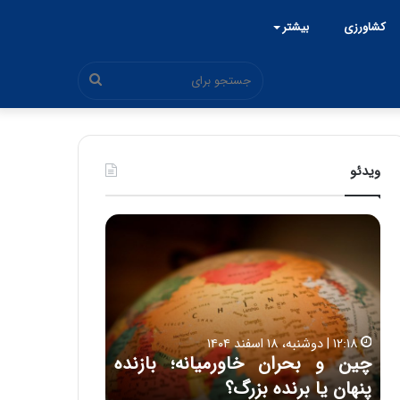
کشاورزی
بیشتر
جستجو
برای
ویدئو
چ
ح
ی
م
ن
ی
و
د
۱۵:۴۴ | سه شنبه، ۲۶ خرداد ۱۴۰۵
ب
ک
ی
حمید کشاورز:
ح
ش
ل
روشن است 
ر
ا
۱۲:۱۸ | دوشنبه، ۱۸ اسفند ۱۴۰۴
ا
و
 اتاق ایران از شنبه ۱۵
چین و بحران خاورمیانه؛ بازنده
ایران‌خودرو 
ن
ر
پنهان یا برنده بزرگ؟
باکیفیت
خ
ز