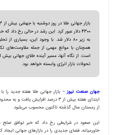
س
ت
|
ب
ر
۴۳۰۰ دلار عبور کرد. این رشد در حالی رخ داد 
ن
به زیر ۸۰ دلار شد. با وجود این، بسیاری ا
ا
م
همچنان با موانع مهمی از جمله مقاومت‌های تکنیکا
ه
است. از نگاه آنها، مسیر آینده طلای جهانی بیش 
ج
تحولات بازار انرژی وابسته خواهد بود.
د
ی
د
ا
ی
جهان صنعت نیوز
–
بازار جهانی طلا هفته جدید را با
ر
ا
از زمستان سال گذشته تاکنون محسوب می‌شود.
ن‌
خ
و
این صعود در شرایطی رخ داد که خبر توافق صلح می
د
ر