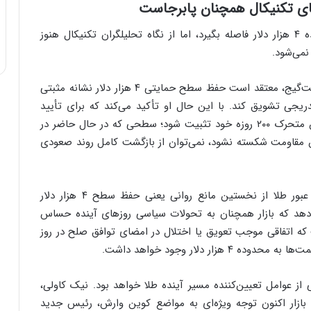
ی تکنیکال همچنان پابرجاست
اگرچه طلا توانسته از کف‌های هفته گذشته در محدوده ۴ هزار دلار فاصله بگیرد، اما از نگاه تحلیلگران تکنیکال هنوز
نمی‌شود.
میشل اشنایدر، استراتژیست ارشد بازار در مؤسسه مارکت‌گیج، معتقد است حفظ سطح حمایتی ۴ هزار دلار نشانه مثبتی
 تدریجی تشویق کند. با این حال او تأکید می‌کند که برای تأیید
بازگشت روند صعودی، طلا باید بتواند بالاتر از میانگین متحرک ۲۰۰ روزه خود تثبیت شود؛ سطحی که در حال حاضر در
زمانی که این مقاومت شکسته نشود، نمی‌توان از بازگشت کامل روند صعودی
دیوید موریسون، تحلیلگر ارشد بازار، نیز معتقد است عبور طلا از نخستین مانع روانی یعنی حفظ سطح ۴ هزار دلار
دهد که بازار همچنان به تحولات سیاسی روزهای آینده حساس
که اتفاقی موجب تعویق یا اختلال در امضای توافق صلح در روز
ر دلار وجود خواهد داشت.
از عوامل تعیین‌کننده مسیر آینده طلا خواهد بود. نیک کاولی،
بازار اکنون توجه ویژه‌ای به مواضع کوین وارش، رئیس جدید