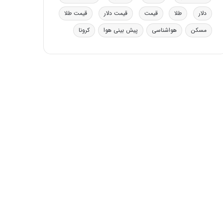
:
دلار
طلا
قیمت
قیمت دلار
قیمت طلا
ا
ت
مسکن
هواشناسی
پیش بینی هوا
کرونا
ا
ق
ا
ی
ر
ا
ن
ا
ز
ش
ن
ب
ه
۱
۵
ف
ر
و