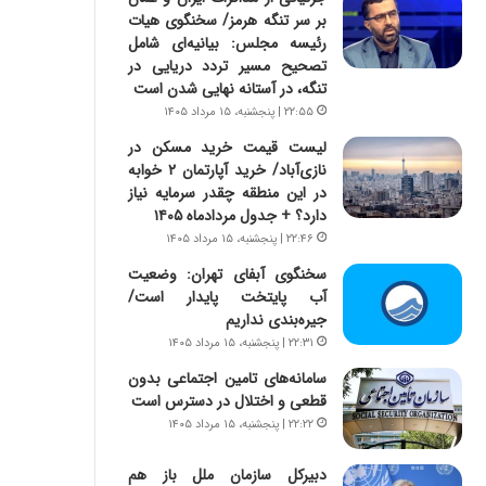
ر
ی
بر سر تنگه هرمز/ سخنگوی هیات
ا
ر
رئیسه مجلس: بیانیه‌ای شامل
ن
ا
تصحیح مسیر تردد دریایی در
|
ن
تنگه، در آستانه نهایی شدن است
ا
د
۲۲:۵۵ | پنجشنبه، ۱۵ مرداد ۱۴۰۵
ع
ر
ت
پ
لیست قیمت خرید مسکن در
م
ی
نازی‌آباد/ خرید آپارتمان ۲ خوابه
ا
ح
در این منطقه چقدر سرمایه نیاز
د
م
دارد؟ + جدول مردادماه ۱۴۰۵
م
ل
۲۲:۴۶ | پنجشنبه، ۱۵ مرداد ۱۴۰۵
ر
ه
سخنگوی آبفای تهران: وضعیت
د
آ
آب پایتخت پایدار است/
م
م
جیره‌بندی نداریم
ه
ر
۲۲:۳۱ | پنجشنبه، ۱۵ مرداد ۱۴۰۵
ن
ی
و
ک
سامانه‌های تامین اجتماعی بدون
ز
ا
قطعی و اختلال در دسترس است
ا
ی
۲۲:۲۲ | پنجشنبه، ۱۵ مرداد ۱۴۰۵
ز
ی
ب
–
دبیرکل سازمان ملل باز هم
ی
ص