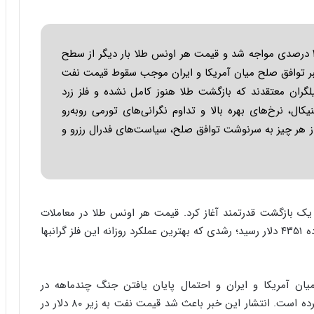
ه
ج
ز
ا
بازار جهانی طلا در روز دوشنبه با جهشی بیش از ۳ درصدی مواجه شد و قیمت هر اونس طلا بار دیگر از سطح
ی
که خبر توافق صلح میان آمریکا و ایران موجب سقوط قیمت نفت
ن
ز تحلیلگران معتقدند که بازگشت طلا هنوز کامل نشده و فلز زرد
ج
ن
ل، نرخ‌های بهره بالا و تداوم نگرانی‌های تورمی روبه‌رو
گ
از هر چیز به سرنوشت توافق صلح، سیاست‌های فدرال رزرو و
،
ن
ت
و
ا
ن
 یک بازگشت قدرتمند آغاز کرد. قیمت هر اونس طلا در معاملات
س
ابتدای هفته بیش از ۳ درصد افزایش یافت و به محدوده ۴۳۵۱ دلار رسید؛ رشدی که بهترین عملکرد روزانه این فلز گرانبها
ت
ه
د
ر
ان آمریکا و ایران و احتمال پایان یافتن جنگ چندماهه در
م
خاورمیانه، فضای جدیدی را در بازارهای جهانی ایجاد کرده است. انتشار این خبر باعث شد قیمت نفت به زیر ۸۰ دلار در
ق