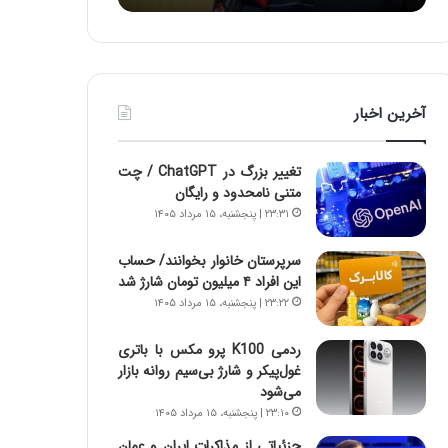
ه
ه
خ
ا
ط
ی
ر
ی
ا
ا
آخرین اخبار
ب
ز
ر
س
ت
ا
تغییر بزرگ در ChatGPT / چت
و
خ
متنی نامحدود و رایگان
ر
ت
۲۳:۳۱ | پنجشنبه، ۱۵ مرداد ۱۴۰۵
م
م
د
ا
سرپرستان خانوار بخوانند/ حساب
ر
ن‌
این افراد ۴ میلیون تومان شارژ شد
ا
ه
۲۳:۲۲ | پنجشنبه، ۱۵ مرداد ۱۴۰۵
ق
ا
ت
ی
ص
ا
ردمی K100 پرو مکس با باتری
ا
ت
غول‌پیکر و شارژ بی‌سیم روانه بازار
د
ا
می‌شود
ا
ق
۲۳:۱۰ | پنجشنبه، ۱۵ مرداد ۱۴۰۵
ی
ا
جزئیاتی از مذاکرات ایران و عمان