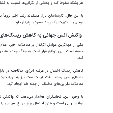
هر بشکه سقوط کند و بخشی از نگرانی‌ها نسبت به فشار
و
ب
با این حال، کارشناسان بازار معتقدند رشد اخیر لزوماً
ر
ا
توجهی با تثبیت یک روند صعودی پایدار دارد.
ی
ت
واکنش انس جهانی به کاهش ریسک‌های 
و
ل
یکی از مهم‌ترین عوامل اثرگذار بر معاملات اخیر، اعل
ی
جمعه است. این توافق قرار است به جنگ چندماهه در خا
د
کند.
خ
و
د
کاهش ریسک اختلال در عرضه انرژی، بلافاصله در باز
ر
ماه‌های اخیر رساند. افت قیمت نفت نیز به نوبه خود 
و
معاملات دارایی‌های مختلف از جمله طلا ایجاد کرد.
ه
ا
ی
با وجود این، تحلیلگران هشدار می‌دهند که واکنش ف
ب
توافق نهایی است و هنوز احتمال بروز موانع سیاسی یا ت
ا
ک