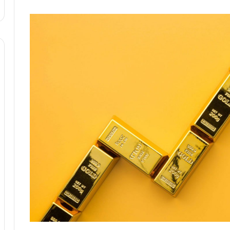
د
ر
ط
و
ل
ت
ا
ر
ی
خ
ا
ی
ر
ا
ن
،
ه
ی
چ
گ
ا