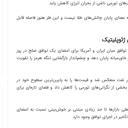
های تورمی ناشی از بحران انرژی کاهش یابد.
ا
ب
 به معنای پایان چالش‌های طلا نیست و این فلز هنوز فاصله قابل
ل
چ
ن
ی
ژئوپلیتیک
ن
ق
ام توافق میان ایران و آمریکا برای امضای یک توافق صلح در روز
د
ورمیانه پایان دهد و چشم‌انداز بازگشایی تنگه هرمز را تقویت
ر
ت
ی
ب
ار نفت منعکس شد و قیمت‌ها را به پایین‌ترین سطوح خود در
ا
بخشی از نگرانی‌های تورمی را کاهش داد و فضای تازه‌ای برای
ی
س
ت
د
علی بازارها تا حد زیادی مبتنی بر خوش‌بینی نسبت به امضای
أخیر در اجرای توافق وجود دارد.