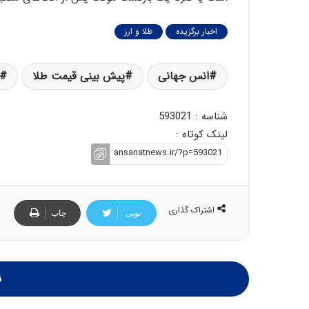
اخبار برگزیده
طلا و ارز
انس جهانی
پیش بینی قیمت طلا
شناسه : 593021
لینک کوتاه :
اشتراک گذاری
تویی
چاپ
تر
ن