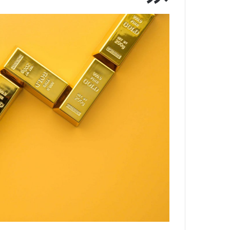
:
آ
ی
ن
د
ه
ا
ی
ر
ا
ن‌
خ
و
د
ر
و
ر
و
ش
ن
ا