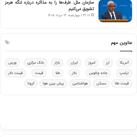
ب
ب
سازمان ملل: طرف‌ها را به مذاکره درباره تنگه هرمز
ر
ل
تشویق می‌کنیم
ا
چ
۲۲:۱۸ | چهارشنبه، ۱۴ مرداد ۱۴۰۵
ی
ن
ت
ی
و
ن
ل
ق
عناوین مهم
ی
د
د
ر
خ
ت
آمریکا
ارز
امروز
ایران
بازار
بانک مرکزی
بورس
و
ی
د
ب
ترامپ
جاده چالوس
دلار
طلا
قیمت
قیمت دلار
ر
ا
قیمت طلا
مسکن
هواشناسی
پیش بینی هوا
کرونا
و
ی
ه
س
ا
ت
ی
د
ب
ا
ک
ی
ف