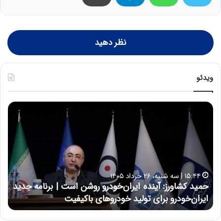
نظر دهید
ویدئو
ح
ح
م
س
ی
ی
د
ن
ک
ع
ش
ل
ا
ا
۱۵:۴۴ | سه شنبه، ۲۶ خرداد ۱۴۰۵
و
ی
حمید کشاورز: آینده ایران‌خودرو روشن است | برنامه جدید
ح
ر
ی
ایران‌خودرو برای تولید خودروهای باکیفیت
ن
ز
:
:
د
آ
ر