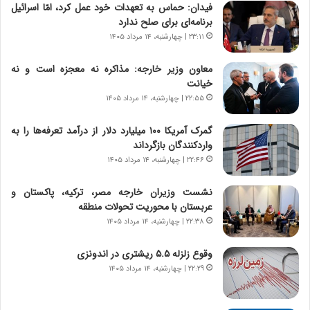
فیدان: حماس به تعهدات خود عمل کرد، امّا اسرائیل
|
ز
برنامه‌ای برای صلح ندارد
ب
ا
ر
۲۳:۱۱ | چهارشنبه، ۱۴ مرداد ۱۴۰۵
ی
ن
ن
ا
ج
معاون وزیر خارجه: مذاکره نه معجزه است و نه
م
ن
خیانت
ه
گ
۲۲:۵۵ | چهارشنبه، ۱۴ مرداد ۱۴۰۵
ج
،
د
ن
گمرک آمریکا ۱۰۰ میلیارد دلار از درآمد تعرفه‌ها را به
ی
ت
واردکنندگان بازگرداند
د
و
۲۲:۴۶ | چهارشنبه، ۱۴ مرداد ۱۴۰۵
ا
ا
ی
ن
نشست وزیران خارجه مصر، ترکیه، پاکستان و
ر
س
عربستان با محوریت تحولات منطقه
ا
ت
۲۲:۳۸ | چهارشنبه، ۱۴ مرداد ۱۴۰۵
ن‌
ه
خ
د
وقوع زلزله ۵.۵ ریشتری در اندونزی
و
ر
۲۲:۲۹ | چهارشنبه، ۱۴ مرداد ۱۴۰۵
د
م
ر
ق
و
ا