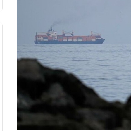
ا
و
ر
م
ی
ا
ن
ه
؛
ب
ا
ز
ن
د
ه
پ
ن
ه
ا
ن
ی