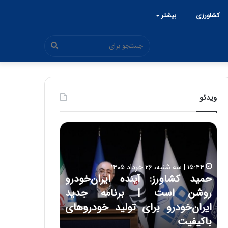
کشاورزی
بیشتر
جستجو
برای
ویدئو
ح
ح
م
س
ی
ی
د
ن
۱۵:۴۴ | سه شنبه، ۲۶ خرداد ۱۴۰۵
ک
ع
حمید کشاورز: آینده ایران‌خودرو
ش
ل
۱۷:۳۹ | سه شنبه، ۲۲ اردیبهشت ۱۴۰۵
روشن است | برنامه جدید
حسین علایی: 
ا
ا
و
ی
ه
ایران‌خودرو برای تولید خودروهای
هیچگاه جز ای
ر
ی
باکیفیت
مقابل چنین ق
ز
: