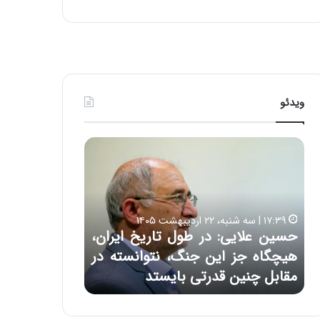
ی
ف
ی
ت