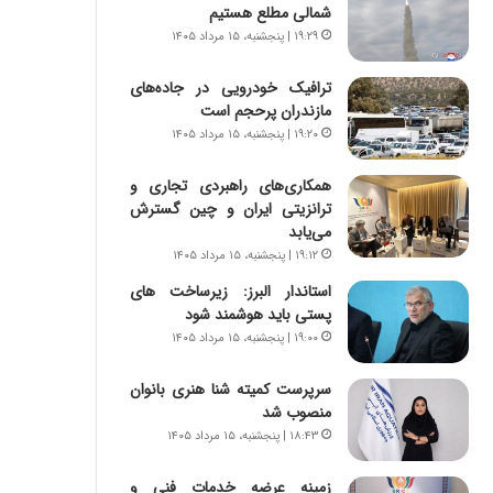
س
ه
شمالی مطلع هستیم
ت
ج
۱۹:۲۹ | پنجشنبه، ۱۵ مرداد ۱۴۰۵
|
ز
ب
ا
ترافیک خودرویی در جاده‌های
ر
ی
مازندران پرحجم است
ن
ن
۱۹:۲۰ | پنجشنبه، ۱۵ مرداد ۱۴۰۵
ا
ج
م
ن
همکاری‌های راهبردی تجاری و
ه
گ
ترانزیتی ایران و چین گسترش
ج
،
می‌یابد
د
ن
۱۹:۱۲ | پنجشنبه، ۱۵ مرداد ۱۴۰۵
ی
ت
د
و
استاندار البرز: زیرساخت های
ا
ا
پستی باید هوشمند شود
ی
ن
۱۹:۰۰ | پنجشنبه، ۱۵ مرداد ۱۴۰۵
ر
س
ا
ت
سرپرست کمیته شنا هنری بانوان
ن‌
ه
منصوب شد
خ
د
۱۸:۴۳ | پنجشنبه، ۱۵ مرداد ۱۴۰۵
و
ر
د
م
زمینه عرضه خدمات فنی و
ر
ق