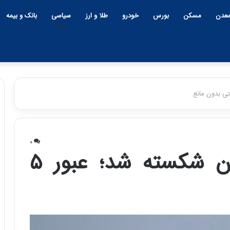
عدن
مسکن
بورس
خودرو
طلا و ارز
سیاسی
بانک و بیمه
چ
ی
۰
ن
محاصره دریایی ایران شکسته شد؛ عبور ۵
و
ب
ح
ر
۱۲:۱۸ | دوشنبه، ۱۸ اسفند ۱۴۰۴
ا
چین و بحران خاورمیانه؛ بازند
ن
پنهان یا برنده بزرگ؟
خ