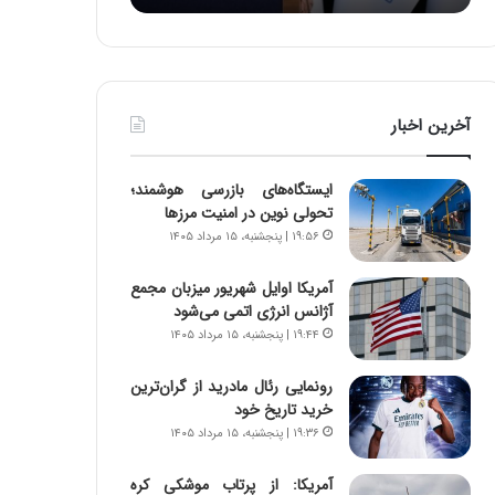
:
د
آ
ر
ی
ط
ن
و
د
ل
آخرین اخبار
ه
ت
ا
ا
ی
ر
ایستگاه‌های بازرسی هوشمند؛
ر
ی
تحولی نوین در امنیت مرزها
ا
خ
۱۹:۵۶ | پنجشنبه، ۱۵ مرداد ۱۴۰۵
ن‌
ا
خ
ی
آمریکا اوایل شهریور میزبان مجمع
و
ر
آژانس انرژی اتمی می‌شود
د
ا
۱۹:۴۴ | پنجشنبه، ۱۵ مرداد ۱۴۰۵
ر
ن
و
،
ر
ه
رونمایی رئال مادرید از گران‌ترین
و
ی
خرید تاریخ خود
ش
چ
۱۹:۳۶ | پنجشنبه، ۱۵ مرداد ۱۴۰۵
ن
گ
ا
ا
آمریکا: از پرتاب موشکی کره