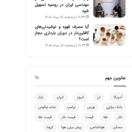
مهندسی ایران در روسیه تسهیل
و
ا
شود
ب
ب
۱۸:۳۴ | پنجشنبه، ۱۵ مرداد ۱۴۰۵
ر
ل
ا
چ
آیا مصرف قهوه و نوشیدنی‌های
ی
ن
کافئین‌دار در دوران بارداری مجاز
ت
ی
است؟
و
ن
۱۸:۲۳ | پنجشنبه، ۱۵ مرداد ۱۴۰۵
ل
ق
ی
د
د
ر
خ
ت
و
ی
عناوین مهم
د
ب
ر
ا
و
ی
آمریکا
ارز
امروز
ایران
بازار
ه
س
ا
ت
بانک مرکزی
بورس
ترامپ
جاده چالوس
ی
د
ب
دلار
طلا
قیمت
قیمت دلار
قیمت طلا
ا
مسکن
هواشناسی
پیش بینی هوا
کرونا
ک