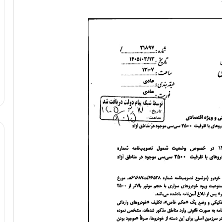
و
ب
ر
ا
ی
ت
و
ل
ی
د
خ
و
د
ر
و
ه
ا
ی
ب
ا
ک