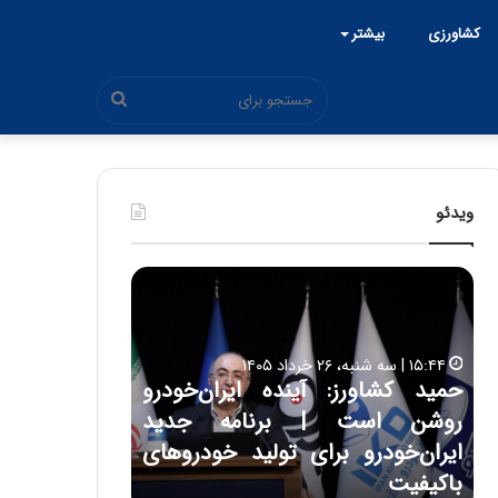
کشاورزی
بیشتر
جستجو
برای
ویدئو
ح
س
ی
ن
ع
ده ایران‌خودرو
ل
۱۷:۳۹ | سه شنبه، ۲۲ اردیبهشت ۱۴۰۵
رنامه جدید
حسین علایی: در طول تاریخ ایران،
ا
ی
 تولید خودروهای
هیچگاه جز این جنگ، نتوانسته در
ی
مقابل چنین قدرتی بایستد
: