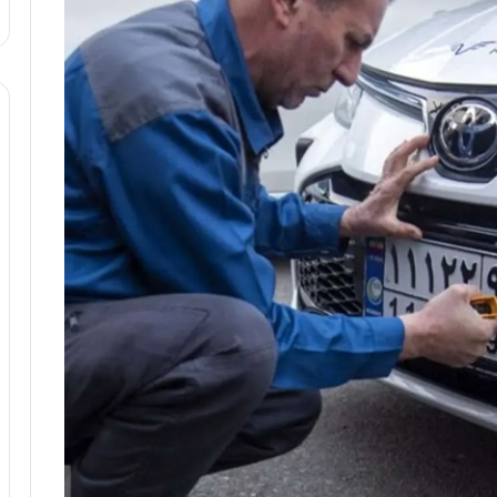
:
آ
ی
ن
د
ه
ا
ی
ر
ا
ن‌
خ
و
د
ر
و
ر
و
ش
ن
ا