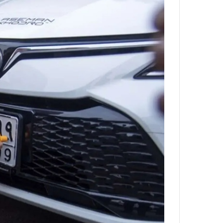
ا
و
ر
م
ی
ا
ن
ه
؛
ب
ا
ز
ن
د
ه
پ
ن
ه
ا
ن
ی