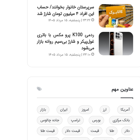
ا
سرپرستان خانوار بخوانند/ حساب
ب
این افراد ۴ میلیون تومان شارژ شد
ل
۲۳:۲۲ | پنجشنبه، ۱۵ مرداد ۱۴۰۵
چ
ن
ردمی K100 پرو مکس با باتری
ی
غول‌پیکر و شارژ بی‌سیم روانه بازار
ن
می‌شود
ق
۲۳:۱۰ | پنجشنبه، ۱۵ مرداد ۱۴۰۵
د
ر
ت
ی
ب
عناوین مهم
ا
ی
س
آمریکا
ارز
امروز
ایران
بازار
ت
د
بانک مرکزی
بورس
ترامپ
جاده چالوس
دلار
طلا
قیمت
قیمت دلار
قیمت طلا