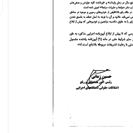
ی
ف
ی
ت