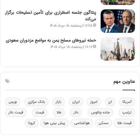
ا
ی
پنتاگون جلسه اضطراری برای تأمین تسلیحات برگزار
ی
می‌کند
–
۱۷:۲۵ | پنجشنبه، ۱۵ مرداد ۱۴۰۵
ص
ه
ی
حمله نیروهای مسلح یمن به مواضع مزدوران سعودی
و
۱۷:۱۷ | پنجشنبه، ۱۵ مرداد ۱۴۰۵
ن
ی
|
د
ب
عناوین مهم
ی
ر
ک
آمریکا
ارز
امروز
ایران
بازار
بانک مرکزی
بورس
ل
ا
ترامپ
جاده چالوس
دلار
طلا
قیمت
قیمت دلار
ت
قیمت طلا
مسکن
هواشناسی
پیش بینی هوا
کرونا
ا
ق
ا