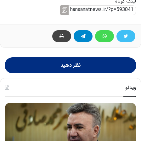
لینک کوتاه :
نظر دهید
ویدئو
خ
س
ا
ر
ت
ب