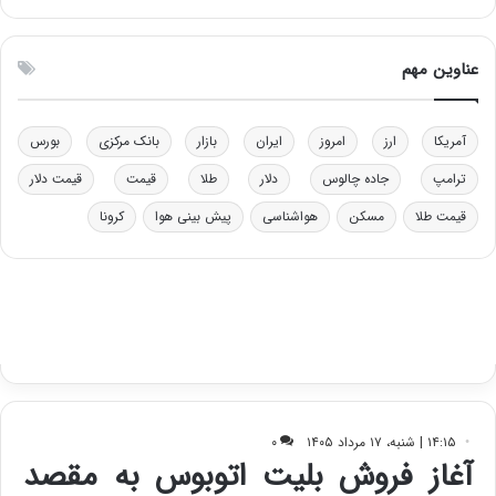
ی
ن
ق
عناوین مهم
د
ر
ت
آمریکا
ارز
امروز
ایران
بازار
بانک مرکزی
بورس
ی
ب
ترامپ
جاده چالوس
دلار
طلا
قیمت
قیمت دلار
ا
قیمت طلا
مسکن
هواشناسی
پیش بینی هوا
کرونا
ی
س
ت
د