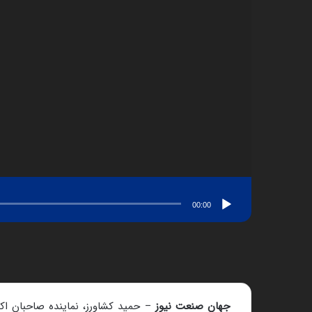
00:00
جهان صنعت نیوز
– حمید کشاورز، نماینده صاحبان اکث