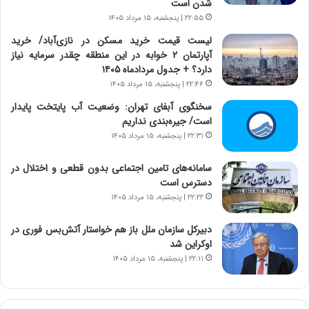
ج
،
شدن است
د
ن
۲۲:۵۵ | پنجشنبه، ۱۵ مرداد ۱۴۰۵
ی
ت
لیست قیمت خرید مسکن در نازی‌آباد/ خرید
د
و
آپارتمان ۲ خوابه در این منطقه چقدر سرمایه نیاز
ا
ا
دارد؟ + جدول مردادماه ۱۴۰۵
ی
ن
۲۲:۴۶ | پنجشنبه، ۱۵ مرداد ۱۴۰۵
ر
س
ا
ت
سخنگوی آبفای تهران: وضعیت آب پایتخت پایدار
ن‌
ه
است/ جیره‌بندی نداریم
خ
د
۲۲:۳۱ | پنجشنبه، ۱۵ مرداد ۱۴۰۵
و
ر
د
م
سامانه‌های تامین اجتماعی بدون قطعی و اختلال در
ر
ق
دسترس است
و
ا
۲۲:۲۲ | پنجشنبه، ۱۵ مرداد ۱۴۰۵
ب
ب
ر
ل
دبیرکل سازمان ملل باز هم خواستار آتش‌بس فوری در
ا
چ
اوکراین شد
ی
ن
۲۲:۱۱ | پنجشنبه، ۱۵ مرداد ۱۴۰۵
ت
ی
و
ن
ل
ق
ی
د