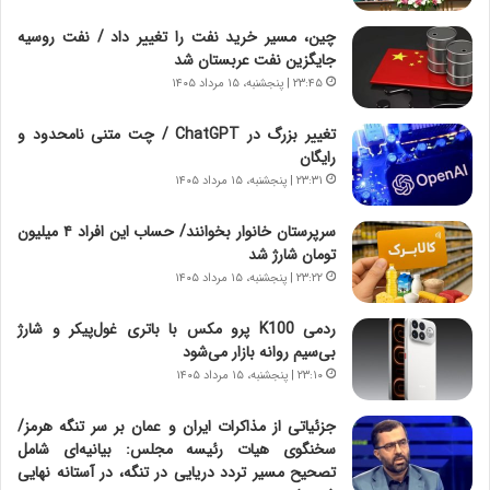
ا
خ
ن‌
ا
چین، مسیر خرید نفت را تغییر داد / نفت روسیه
خ
ی
جایگزین نفت عربستان شد
و
ر
۲۳:۴۵ | پنجشنبه، ۱۵ مرداد ۱۴۰۵
د
ا
ر
ن
تغییر بزرگ در ChatGPT / چت متنی نامحدود و
و
،
رایگان
ر
ه
۲۳:۳۱ | پنجشنبه، ۱۵ مرداد ۱۴۰۵
و
ی
ش
چ
سرپرستان خانوار بخوانند/ حساب این افراد ۴ میلیون
ن
گ
تومان شارژ شد
ا
ا
۲۳:۲۲ | پنجشنبه، ۱۵ مرداد ۱۴۰۵
س
ه
ت
ج
ردمی K100 پرو مکس با باتری غول‌پیکر و شارژ
|
ز
بی‌سیم روانه بازار می‌شود
ب
ا
ر
۲۳:۱۰ | پنجشنبه، ۱۵ مرداد ۱۴۰۵
ی
ن
ن
ا
ج
جزئیاتی از مذاکرات ایران و عمان بر سر تنگه هرمز/
م
ن
سخنگوی هیات رئیسه مجلس: بیانیه‌ای شامل
ه
گ
تصحیح مسیر تردد دریایی در تنگه، در آستانه نهایی