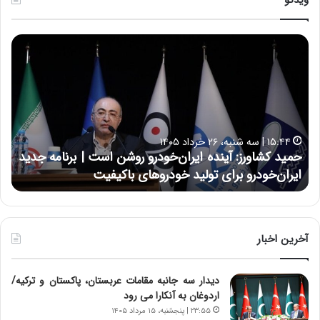
ویدئو
ح
ح
م
س
ی
ی
د
ن
ک
ع
ش
ل
ا
ا
۱۵:۴۴ | سه شنبه، ۲۶ خرداد ۱۴۰۵
و
ی
حمید کشاورز: آینده ایران‌خودرو روشن است | برنامه جدید
ح
ر
ی
ایران‌خودرو برای تولید خودروهای باکیفیت
ن
ز
:
:
د
آ
ر
ی
ط
ن
و
آخرین اخبار
د
ل
ه
ت
دیدار سه جانبه مقامات عربستان، پاکستان و ترکیه/
ا
ا
اردوغان به آنکارا می رود
ی
ر
ر
ی
۲۳:۵۵ | پنجشنبه، ۱۵ مرداد ۱۴۰۵