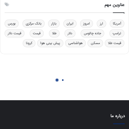
عناوین مهم
د
ر
خ
ت
و
ی
د
ب
آمریکا
ارز
امروز
ایران
بازار
بانک مرکزی
بورس
ر
ا
ترامپ
جاده چالوس
دلار
طلا
قیمت
قیمت دلار
و
ی
ه
س
قیمت طلا
مسکن
هواشناسی
پیش بینی هوا
کرونا
ا
ت
ی
د
ب
ا
ک
ی
ف
ی
ت
درباره ما