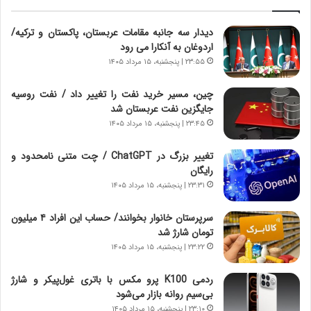
د
ل
ه
ت
دیدار سه جانبه مقامات عربستان، پاکستان و ترکیه/
ا
ا
اردوغان به آنکارا می رود
ی
ر
ر
ی
۲۳:۵۵ | پنجشنبه، ۱۵ مرداد ۱۴۰۵
ا
خ
ن‌
ا
چین، مسیر خرید نفت را تغییر داد / نفت روسیه
خ
ی
جایگزین نفت عربستان شد
و
ر
۲۳:۴۵ | پنجشنبه، ۱۵ مرداد ۱۴۰۵
د
ا
ر
ن
تغییر بزرگ در ChatGPT / چت متنی نامحدود و
و
،
رایگان
ر
ه
۲۳:۳۱ | پنجشنبه، ۱۵ مرداد ۱۴۰۵
و
ی
ش
چ
سرپرستان خانوار بخوانند/ حساب این افراد ۴ میلیون
ن
گ
تومان شارژ شد
ا
ا
۲۳:۲۲ | پنجشنبه، ۱۵ مرداد ۱۴۰۵
س
ه
ت
ج
ردمی K100 پرو مکس با باتری غول‌پیکر و شارژ
|
ز
بی‌سیم روانه بازار می‌شود
ب
ا
ر
۲۳:۱۰ | پنجشنبه، ۱۵ مرداد ۱۴۰۵
ی