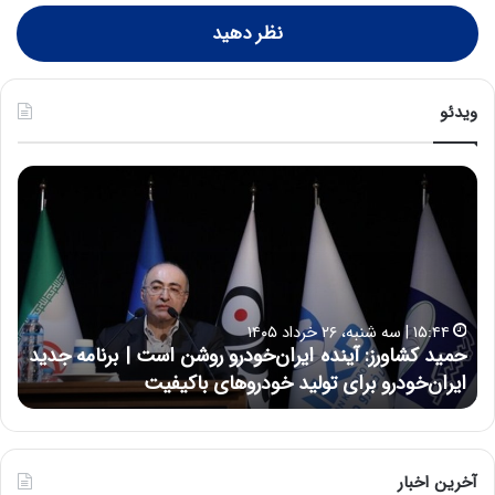
نظر دهید
ویدئو
ح
ح
م
س
ی
ی
د
ن
ک
ع
ش
ل
ا
ا
۱۵:۴۴ | سه شنبه، ۲۶ خرداد ۱۴۰۵
و
ی
حمید کشاورز: آینده ایران‌خودرو روشن است | برنامه جدید
ح
ر
ی
ایران‌خودرو برای تولید خودروهای باکیفیت
ن
ز
:
:
د
آ
ر
ی
ط
ن
و
آخرین اخبار