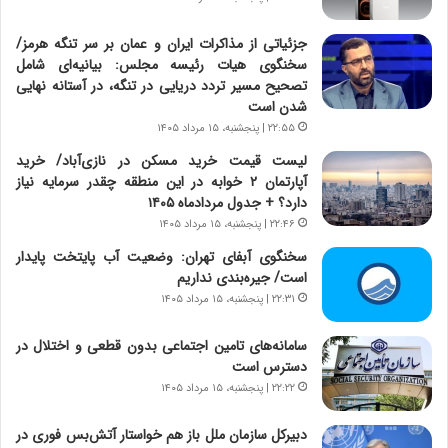
ن
ن
ا
ج
جزئیاتی از مذاکرات ایران و عمان بر سر تنگه هرمز/
م
ن
سخنگوی هیات رئیسه مجلس: بیانیه‌ای شامل
ه
گ
تصحیح مسیر تردد دریایی در تنگه، در آستانه نهایی
ج
،
شدن است
د
ن
۲۲:۵۵ | پنجشنبه، ۱۵ مرداد ۱۴۰۵
ی
ت
لیست قیمت خرید مسکن در نازی‌آباد/ خرید
د
و
آپارتمان ۲ خوابه در این منطقه چقدر سرمایه نیاز
ا
ا
دارد؟ + جدول مردادماه ۱۴۰۵
ی
ن
۲۲:۴۶ | پنجشنبه، ۱۵ مرداد ۱۴۰۵
ر
س
ا
ت
سخنگوی آبفای تهران: وضعیت آب پایتخت پایدار
ن‌
ه
است/ جیره‌بندی نداریم
خ
د
۲۲:۳۱ | پنجشنبه، ۱۵ مرداد ۱۴۰۵
و
ر
د
م
سامانه‌های تامین اجتماعی بدون قطعی و اختلال در
ر
ق
دسترس است
و
ا
۲۲:۲۲ | پنجشنبه، ۱۵ مرداد ۱۴۰۵
ب
ب
ر
ل
دبیرکل سازمان ملل باز هم خواستار آتش‌بس فوری در
ا
چ