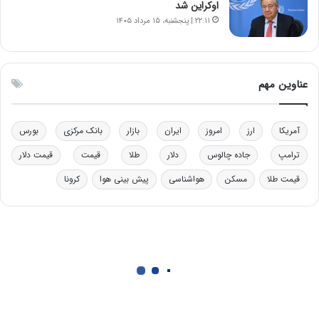
اوکراین شد
ی
ن
۲۲:۱۱ | پنجشنبه، ۱۵ مرداد ۱۴۰۵
ت
ی
و
ن
ل
ق
ی
د
عناوین مهم
د
ر
خ
ت
و
ی
د
ب
آمریکا
ارز
امروز
ایران
بازار
بانک مرکزی
بورس
ر
ا
ترامپ
جاده چالوس
دلار
طلا
قیمت
قیمت دلار
و
ی
ه
س
قیمت طلا
مسکن
هواشناسی
پیش بینی هوا
کرونا
ا
ت
ی
د
ب
ا
ک
ی
ف
ی
ت