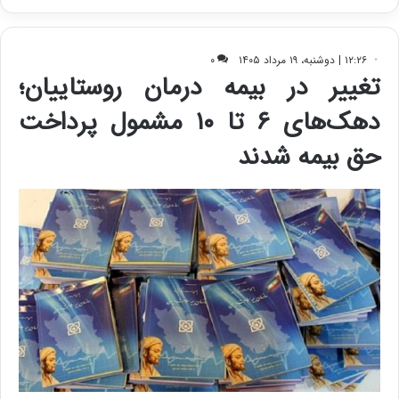
ی
ف
ی
ت