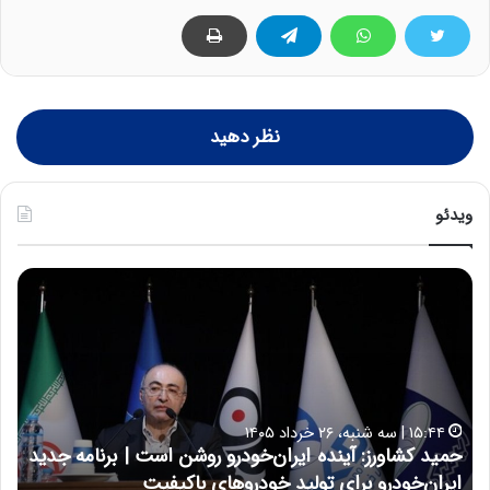
نظر دهید
ویدئو
ح
ح
م
س
ی
ی
د
ن
ک
ع
ش
ل
ا
ا
۱۵:۴۴ | سه شنبه، ۲۶ خرداد ۱۴۰۵
و
ی
حمید کشاورز: آینده ایران‌خودرو روشن است | برنامه جدید
ح
ر
ی
ایران‌خودرو برای تولید خودروهای باکیفیت
ن
ز
: