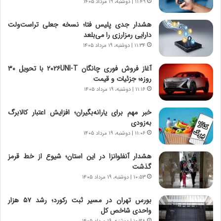
۱۱:۴۹ | دوشنبه، ۱۹ مرداد ۱۴۰۵
س
ه
ت
ج
هشدار جدی پلیس فتا؛ نسخه جعلی تراست‌ولت
|
ز
دارایی رمزارزی را می‌بلعد
ب
ا
ر
۱۱:۳۴ | دوشنبه، ۱۹ مرداد ۱۴۰۵
ی
ن
ن
ا
ج
آغاز فروش فوری چانگان ۲۰۲۶UNI-T با تحویل ۳۰
م
ن
روزه؛ جزئیات و قیمت
ه
گ
۱۱:۱۶ | دوشنبه، ۱۹ مرداد ۱۴۰۵
ج
،
د
ن
خبر مهم برای یارانه‌بگیران؛ افزایش اعتبار کالابرگ
ی
ت
به‌زودی
د
و
۱۱:۰۶ | دوشنبه، ۱۹ مرداد ۱۴۰۵
ا
ا
ی
ن
هشدار آنفلوانزا در این استان؛ شیوع از خط قرمز
ر
س
گذشت
ا
ت
۱۰:۵۳ | دوشنبه، ۱۹ مرداد ۱۴۰۵
ن‌
ه
خ
د
بورس تهران در مسیر ثبت رکورد؛ رشد ۵۷ هزار
و
ر
واحدی شاخص کل
د
م