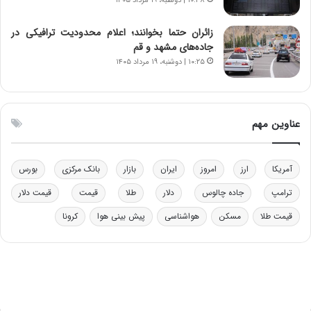
۱۰:۳۸ | دوشنبه، ۱۹ مرداد ۱۴۰۵
ر
ق
و
ا
ب
ب
زائران حتما بخوانند؛ اعلام محدودیت ترافیکی در
ر
ل
جاده‌های مشهد و قم
ا
چ
۱۰:۲۵ | دوشنبه، ۱۹ مرداد ۱۴۰۵
ی
ن
ت
ی
و
ن
ل
ق
عناوین مهم
ی
د
د
ر
خ
ت
آمریکا
ارز
امروز
ایران
بازار
بانک مرکزی
بورس
و
ی
د
ب
ترامپ
جاده چالوس
دلار
طلا
قیمت
قیمت دلار
ر
ا
قیمت طلا
مسکن
هواشناسی
پیش بینی هوا
کرونا
و
ی
ه
س
ا
ت
ی
د
ب
ا
ک