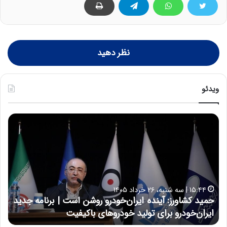
نظر دهید
ویدئو
ح
ح
م
س
ی
ی
د
ن
ک
ع
ش
ل
ا
ا
۱۵:۴۴ | سه شنبه، ۲۶ خرداد ۱۴۰۵
و
ی
حمید کشاورز: آینده ایران‌خودرو روشن است | برنامه جدید
ح
ر
ی
ایران‌خودرو برای تولید خودروهای باکیفیت
ن
ز
:
:
د