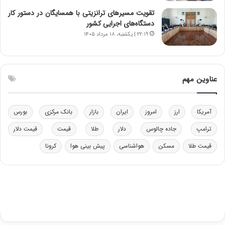
و
ا
ب
ب
تقویت مسیرهای ترانزیتی با همسایگان در دستور کار
ر
ل
دستگاه‌های اجرایی کشور
ا
چ
۲۲:۱۹ | یکشنبه، ۱۸ مرداد ۱۴۰۵
ی
ن
ت
ی
و
ن
ل
ق
عناوین مهم
ی
د
د
ر
خ
ت
آمریکا
ارز
امروز
ایران
بازار
بانک مرکزی
بورس
و
ی
د
ب
ترامپ
جاده چالوس
دلار
طلا
قیمت
قیمت دلار
ر
ا
قیمت طلا
مسکن
هواشناسی
پیش بینی هوا
کرونا
و
ی
ه
س
ا
ت
ی
د
ب
ا
ک
ی