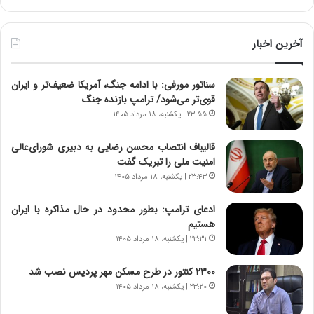
آ
ر
ی
ط
ن
و
آخرین اخبار
د
ل
ه
ت
سناتور مورفی: با ادامه جنگ، آمریکا ضعیف‌تر و ایران
ا
ا
قوی‌تر می‌شود/ ترامپ بازنده جنگ
ی
ر
ر
ی
۲۳:۵۵ | یکشنبه، ۱۸ مرداد ۱۴۰۵
ا
خ
ن‌
ا
قالیباف انتصاب محسن رضایی به دبیری شورای‌عالی
خ
ی
امنیت ملی را تبریک گفت
و
ر
۲۳:۴۳ | یکشنبه، ۱۸ مرداد ۱۴۰۵
د
ا
ر
ن
ادعای ترامپ: بطور محدود در حال مذاکره با ایران
و
،
هستیم
ر
ه
۲۳:۳۱ | یکشنبه، ۱۸ مرداد ۱۴۰۵
و
ی
ش
چ
۲۳۰۰ کنتور در طرح مسکن مهر پردیس نصب شد
ن
گ
۲۳:۲۰ | یکشنبه، ۱۸ مرداد ۱۴۰۵
ا
ا
س
ه