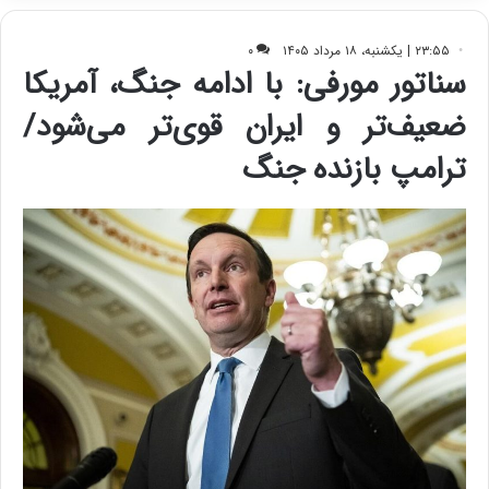
ف
ی
ت