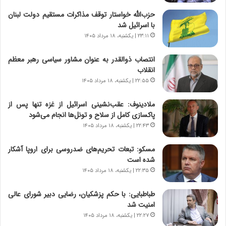
ت
ج
حزب‌الله خواستار توقف مذاکرات مستقیم دولت لبنان
|
ز
با اسرائیل شد
ب
ا
ر
۲۳:۱۱ | یکشنبه، ۱۸ مرداد ۱۴۰۵
ی
ن
ن
ا
ج
انتصاب ذوالقدر به عنوان مشاور سیاسی رهبر معظم
م
ن
انقلاب
ه
گ
۲۲:۵۵ | یکشنبه، ۱۸ مرداد ۱۴۰۵
ج
،
د
ن
ملادینوف: عقب‌نشینی اسرائیل از غزه تنها پس از
ی
ت
پاکسازی کامل از سلاح و تونل‌ها انجام می‌شود
د
و
۲۲:۴۳ | یکشنبه، ۱۸ مرداد ۱۴۰۵
ا
ا
ی
ن
مسکو: تبعات تحریم‌های ضدروسی برای اروپا آشکار
ر
س
شده است
ا
ت
۲۲:۳۵ | یکشنبه، ۱۸ مرداد ۱۴۰۵
ن‌
ه
خ
د
طباطبایی: با حکم پزشکیان، رضایی دبیر شورای عالی
و
ر
امنیت شد
د
م
۲۲:۲۷ | یکشنبه، ۱۸ مرداد ۱۴۰۵
ر
ق