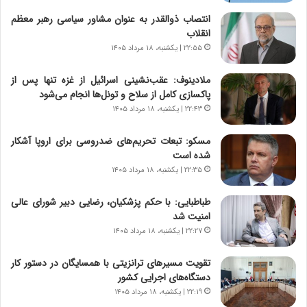
ن
ن
ا
ج
انتصاب ذوالقدر به عنوان مشاور سیاسی رهبر معظم
م
ن
انقلاب
ه
گ
۲۲:۵۵ | یکشنبه، ۱۸ مرداد ۱۴۰۵
ج
،
د
ن
ملادینوف: عقب‌نشینی اسرائیل از غزه تنها پس از
ی
ت
پاکسازی کامل از سلاح و تونل‌ها انجام می‌شود
د
و
۲۲:۴۳ | یکشنبه، ۱۸ مرداد ۱۴۰۵
ا
ا
ی
ن
مسکو: تبعات تحریم‌های ضدروسی برای اروپا آشکار
ر
س
شده است
ا
ت
۲۲:۳۵ | یکشنبه، ۱۸ مرداد ۱۴۰۵
ن‌
ه
خ
د
طباطبایی: با حکم پزشکیان، رضایی دبیر شورای عالی
و
ر
امنیت شد
د
م
۲۲:۲۷ | یکشنبه، ۱۸ مرداد ۱۴۰۵
ر
ق
و
ا
ب
ب
تقویت مسیرهای ترانزیتی با همسایگان در دستور کار
ر
ل
دستگاه‌های اجرایی کشور
ا
چ
۲۲:۱۹ | یکشنبه، ۱۸ مرداد ۱۴۰۵
ی
ن