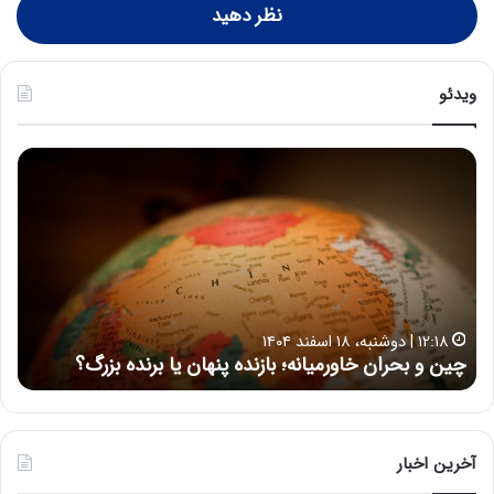
نظر دهید
ویدئو
ح
ح
م
س
ی
ی
د
ن
ک
ع
ش
ل
ا
ا
۱۵:۴۴ | سه شنبه، ۲۶ خرداد ۱۴۰۵
و
ی
حمید کشاورز: آینده ایران‌خودرو روشن است | برنامه جدید
ح
ر
ی
ایران‌خودرو برای تولید خودروهای باکیفیت
ن
ز
:
:
د
آ
ر
ی
ط
ن
و
آخرین اخبار
د
ل