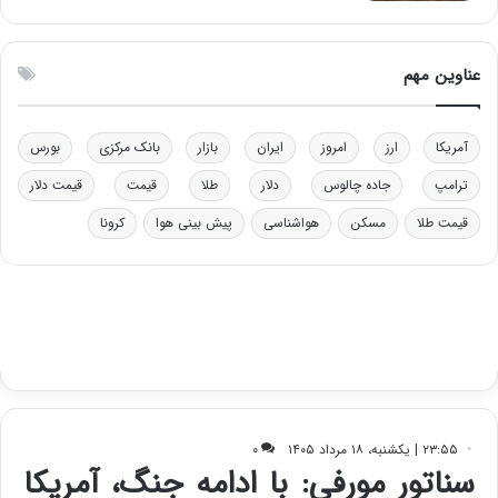
ت
ی
و
ن
ل
ق
عناوین مهم
ی
د
د
ر
خ
ت
آمریکا
ارز
امروز
ایران
بازار
بانک مرکزی
بورس
و
ی
د
ب
ترامپ
جاده چالوس
دلار
طلا
قیمت
قیمت دلار
ر
ا
قیمت طلا
مسکن
هواشناسی
پیش بینی هوا
کرونا
و
ی
ه
س
ا
ت
ی
د
ب
ا
ک
ی
ف
ی
ت