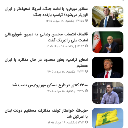
ه
ت
سناتور مورفی: با ادامه جنگ، آمریکا ضعیف‌تر و ایران
ا
ا
قوی‌تر می‌شود/ ترامپ بازنده جنگ
ی
ر
ر
ی
۲۳:۵۵ | یکشنبه، ۱۸ مرداد ۱۴۰۵
ا
خ
ن‌
ا
قالیباف انتصاب محسن رضایی به دبیری شورای‌عالی
خ
ی
امنیت ملی را تبریک گفت
و
ر
۲۳:۴۳ | یکشنبه، ۱۸ مرداد ۱۴۰۵
د
ا
ر
ن
ادعای ترامپ: بطور محدود در حال مذاکره با ایران
و
،
هستیم
ر
ه
۲۳:۳۱ | یکشنبه، ۱۸ مرداد ۱۴۰۵
و
ی
ش
چ
۲۳۰۰ کنتور در طرح مسکن مهر پردیس نصب شد
ن
گ
۲۳:۲۰ | یکشنبه، ۱۸ مرداد ۱۴۰۵
ا
ا
س
ه
ت
ج
حزب‌الله خواستار توقف مذاکرات مستقیم دولت لبنان
|
ز
با اسرائیل شد
ب
ا
ر
۲۳:۱۱ | یکشنبه، ۱۸ مرداد ۱۴۰۵
ی