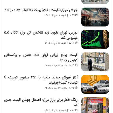
ی
ا
چ
د
جهش دوباره قیمت نفت؛ برنت بشکه‌ای ۸۳ دلار شد
گ
ا
۱۰:۳۹ | شنبه، ۱۷ مرداد ۱۴۰۵
ا
ی
ه
ر
ج
ا
بورس تهران رکورد زد؛ شاخص کل وارد کانال ۵.۵
ز
ن
میلیونی شد
ا
|
ی
۱۰:۲۹ | شنبه، ۱۷ مرداد ۱۴۰۵
ا
ن
ع
ج
ت
قیمت برنج ایرانی ارزان شد؛ هندی و پاکستانی
ن
م
کیلویی چند؟
گ
ا
۱۰:۱۹ | شنبه، ۱۷ مرداد ۱۴۰۵
،
د
ن
م
آغاز فروش جدید سایپا؛ با ۴۹۹ میلیون کوییک S
ت
ر
ثبت‌نام کنید+جزئیات
و
د
۱۰:۱۲ | شنبه، ۱۷ مرداد ۱۴۰۵
ا
م
ن
ه
زنگ خطر برای بازار مرغ؛ احتمال جهش قیمت جدی
س
ن
شد
ت
و
۱۰:۰۳ | شنبه، ۱۷ مرداد ۱۴۰۵
ه
ز