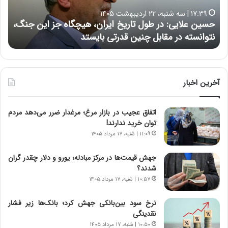
ا
ر
۱۷:۳۹ | سه شنبه، ۲۲ اردیبهشت ۱۴۰۵
ی
ب
حسین علایی: در طول تاریخ ایران، هیچگاه جز این جنگ،
ه
ی
ا
نتوانسته در مقابل چنین قدرتی بایستد
ه
:
ر
د
ه
ر
خ
ط
ط
و
ر
آخرین اخبار
ل
ا
ت
ب
اتفاق عجیب در بازار مرغ؛ مرغدار ضرر می‌دهد مردم
ا
ر
توان خرید ندارند!
ر
ت
ی
و
۱۱:۰۹ | شنبه، ۱۷ مرداد ۱۴۰۵
خ
ر
ا
م
جهش قیمت‌ها در مرکز مبادله؛ یورو و دلار چقدر گران
ی
د
شدند؟
ر
ر
۱۰:۵۷ | شنبه، ۱۷ مرداد ۱۴۰۵
ا
ا
ن
ق
نرخ سود بین‌بانکی جهش کرد؛ بانک‌ها زیر فشار
،
ت
نقدینگی
ه
ص
۱۰:۵۰ | شنبه، ۱۷ مرداد ۱۴۰۵