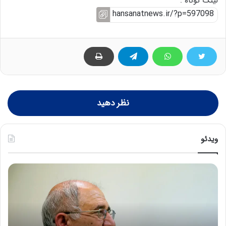
لینک کوتاه :
نظر دهید
ویدئو
ح
ه
س
ش
ی
د
ن
ا
ع
ر
ل
د