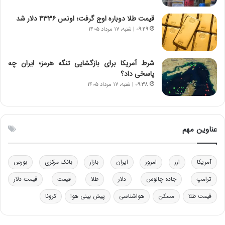
د
ا
قیمت طلا دوباره اوج گرفت؛ اونس ۴۳۳۶ دلار شد
ر
ز
۰۹:۴۹ | شنبه، ۱۷ مرداد ۱۴۰۵
م
ب
ق
ی
ا
ن
ب
ن
شرط آمریکا برای بازگشایی تنگه هرمز؛ ایران چه
ل
ر
پاسخی داد؟
چ
ف
۰۹:۳۸ | شنبه، ۱۷ مرداد ۱۴۰۵
ن
ت
ی
ه
ن
ا
ق
س
عناوین مهم
د
ت
ر
ت
آمریکا
ارز
امروز
ایران
بازار
بانک مرکزی
بورس
ی
ب
ترامپ
جاده چالوس
دلار
طلا
قیمت
قیمت دلار
ا
قیمت طلا
مسکن
هواشناسی
پیش بینی هوا
کرونا
ی
س
ت