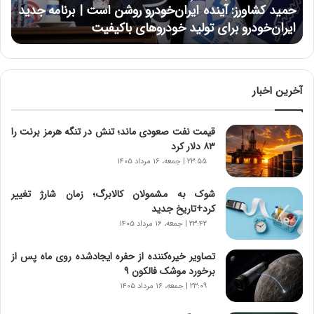
و
حمید کشاورز: آینده ایران‌خودرو روشن است | برنامه جدید
ر
ایران‌خودرو برای تولید خودروهای باکیفیت
ز
:
آ
ی
ن
آخرین اخبار
د
ه
قیمت نفت صعودی ماند؛ تنش در تنگه هرمز برنت را
ا
۸۳ دلار کرد
ی
ر
۲۳:۵۵ | جمعه، ۱۶ مرداد ۱۴۰۵
ا
ن‌
شوک به مشمولان کالابرگ؛ زمان شارژ تغییر
خ
کرد+تاریخ جدید
و
۲۳:۴۲ | جمعه، ۱۶ مرداد ۱۴۰۵
د
ر
تصاویر خیره‌کننده از حفره ایجادشده روی ماه پس از
و
برخورد موشک فالکون ۹
ر
۲۳:۰۹ | جمعه، ۱۶ مرداد ۱۴۰۵
و
ش