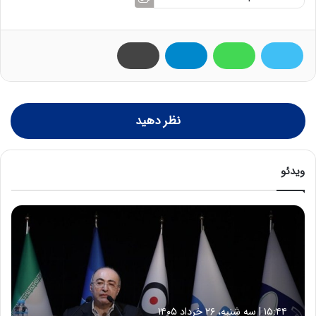
نظر دهید
ویدئو
ح
م
ی
د
ک
ش
ا
۱۵:۴۴ | سه شنبه، ۲۶ خرداد ۱۴۰۵