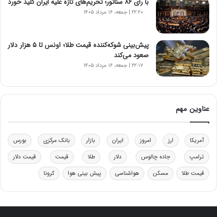
با رأی ۸۶ سناتور؛ تحریم‌های تازه علیه ایران کلید خورد
و
۲۲:۲۰ | جمعه، ۱۶ مرداد ۱۴۰۵
د
ر
و
ب
پیش‌بینی شوکه‌کننده قیمت طلا؛ اونس تا ۵ هزار دلار
ر
صعود می‌کند
ا
۲۲:۱۷ | جمعه، ۱۶ مرداد ۱۴۰۵
ی
ت
و
ل
عناوین مهم
ی
د
خ
آمریکا
ارز
امروز
ایران
بازار
بانک مرکزی
بورس
و
د
ترامپ
جاده چالوس
دلار
طلا
قیمت
قیمت دلار
ر
قیمت طلا
مسکن
هواشناسی
پیش بینی هوا
کرونا
و
ه
ا
ی