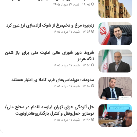
م
ن
۱۸:۰۵ | شنبه، ۱۷ مرداد ۱۴۰۵
ه
گ
ج
،
د
ن
زنجیره مرغ و تخم‌مرغ از شوک آزادسازی ارز عبور کرد
ی
ت
۱۷:۵۹ | شنبه، ۱۷ مرداد ۱۴۰۵
د
و
ا
ا
ی
ن
شروط دبیر شورای عالی امنیت ملی برای باز شدن
ر
س
تنگه هرمز
ا
ت
۱۷:۵۲ | شنبه، ۱۷ مرداد ۱۴۰۵
ن‌
ه
خ
د
مدودف: دیپلماسی‌های غرب کاملا بی‌اعتبار هستند
و
ر
۱۷:۵۰ | شنبه، ۱۷ مرداد ۱۴۰۵
د
م
ر
ق
و
ا
ب
ب
حل آلودگی هوای تهران نیازمند اقدام در سطح ملی/
ر
ل
نوسازی حمل‌ونقل و کنترل بارگذاری‌هادراولویت
ا
چ
۱۷:۳۶ | شنبه، ۱۷ مرداد ۱۴۰۵
ی
ن
ت
ی