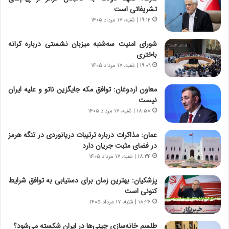
تشریفاتی است
ی
ر
ر
ی
۱۹:۱۴ | شنبه، ۱۷ مرداد ۱۴۰۵
ا
خ
ن‌
ا
شورای امنیت سه‌شنبه میزبان نشستی درباره کرانه
خ
ی
باختری
و
ر
۱۹:۰۹ | شنبه، ۱۷ مرداد ۱۴۰۵
د
ا
ر
ن
معاون اردوغان: توافق مکه جایگزین ناتو و علیه ایران
و
،
نیست
ر
ه
۱۸:۵۸ | شنبه، ۱۷ مرداد ۱۴۰۵
و
ی
ش
چ
عمان: مذاکرات درباره ترتیبات دریانوردی در تنگه هرمز
ن
گ
در فضای مثبت جریان دارد
ا
ا
۱۸:۳۴ | شنبه، ۱۷ مرداد ۱۴۰۵
س
ه
ت
ج
پزشکیان‌: بهترین زمان برای دستیابی به توافق شرایط
|
ز
کنونی است
ب
ا
ر
۱۸:۲۶ | شنبه، ۱۷ مرداد ۱۴۰۵
ی
ن
ن
ا
ج
طلسم خانه‌سازی چینی‌ها در ایران شکسته می‌شود؟