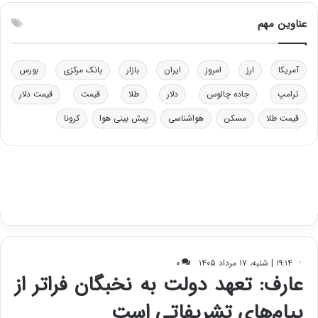
و
ن
ل
ق
عناوین مهم
ی
د
د
ر
خ
ت
آمریکا
ارز
امروز
ایران
بازار
بانک مرکزی
بورس
و
ی
د
ب
ترامپ
جاده چالوس
دلار
طلا
قیمت
قیمت دلار
ر
ا
قیمت طلا
مسکن
هواشناسی
پیش بینی هوا
کرونا
و
ی
ه
س
ا
ت
ی
د
ب
ا
ک
ی
ف
ی
ت