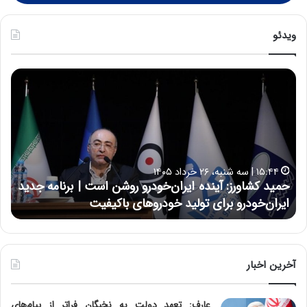
ویدئو
ح
ح
م
س
ی
ی
د
ن
ک
ع
ش
ل
ا
ا
۱۵:۴۴ | سه شنبه، ۲۶ خرداد ۱۴۰۵
و
ی
حمید کشاورز: آینده ایران‌خودرو روشن است | برنامه جدید
ح
ر
ی
ایران‌خودرو برای تولید خودروهای باکیفیت
ن
ز
:
:
د
آ
ر
ی
ط
ن
و
آخرین اخبار
د
ل
ه
ت
عارف: تعهد دولت به نخبگان فراتر از پیام‎‌های
ا
ا