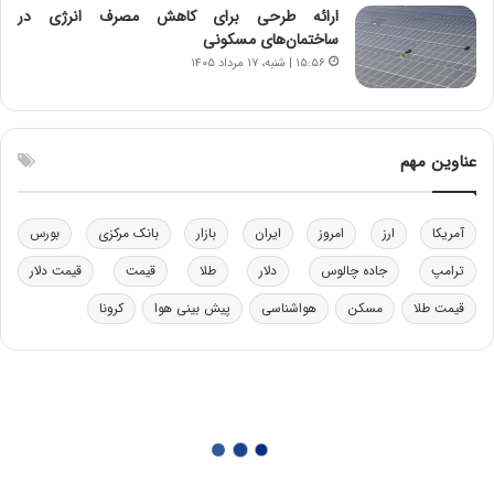
ب
ارائه طرحی برای کاهش مصرف انرژی در
ل
ساختمان‌های مسکونی
چ
۱۵:۵۶ | شنبه، ۱۷ مرداد ۱۴۰۵
ن
ی
ن
ق
عناوین مهم
د
ر
ت
آمریکا
ارز
امروز
ایران
بازار
بانک مرکزی
بورس
ی
ب
ترامپ
جاده چالوس
دلار
طلا
قیمت
قیمت دلار
ا
قیمت طلا
مسکن
هواشناسی
پیش بینی هوا
کرونا
ی
س
ت
د