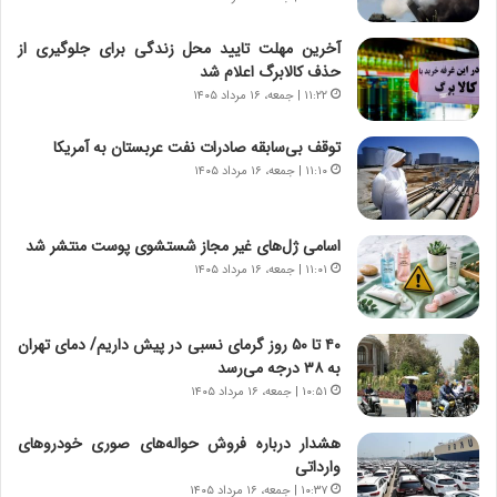
ن
ن
ا
ج
آخرین مهلت تایید محل زندگی برای جلوگیری از
م
ن
حذف کالابرگ اعلام شد
ه
گ
۱۱:۲۲ | جمعه، ۱۶ مرداد ۱۴۰۵
ج
،
د
ن
توقف بی‌سابقه صادرات نفت عربستان به آمریکا
ی
ت
۱۱:۱۰ | جمعه، ۱۶ مرداد ۱۴۰۵
د
و
ا
ا
ی
ن
اسامی ژل‌های غیر مجاز شستشوی پوست منتشر شد
ر
س
۱۱:۰۱ | جمعه، ۱۶ مرداد ۱۴۰۵
ا
ت
ن‌
ه
خ
د
۴۰ تا ۵۰ روز گرمای نسبی در پیش داریم/ دمای تهران
و
ر
به ۳۸ درجه می‌رسد
د
م
۱۰:۵۱ | جمعه، ۱۶ مرداد ۱۴۰۵
ر
ق
و
ا
ب
ب
هشدار درباره فروش حواله‌های صوری خودروهای
ر
ل
وارداتی
ا
چ
۱۰:۳۷ | جمعه، ۱۶ مرداد ۱۴۰۵