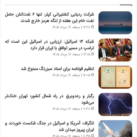
د
ل
ه
ت
شرکت ردیابی کشتیرانی کپلر: تنها ۶ نفت‌کش حامل
ا
ا
نفت خام این هفته از تنگه هرمز خارج شدند
ی
ر
ر
ی
۱۲:۲۸ | جمعه، ۱۶ مرداد ۱۴۰۵
ا
خ
ن‌
ا
شبکه ۱۴ اسرائیل: ارزیابی در اسرائیل این است که
خ
ی
ترامپ در مسیر توافق با ایران قرار دارد
و
ر
۱۲:۱۵ | جمعه، ۱۶ مرداد ۱۴۰۵
د
ا
ر
ن
تنظیم قولنامه برای اسناد سبزرنگ ممنوع شد
و
،
۱۲:۰۵ | جمعه، ۱۶ مرداد ۱۴۰۵
ر
ه
و
ی
ش
چ
رگبار و رعدوبرق در راه شمال کشور؛ تهران خنک‌تر
ن
گ
می‌شود
ا
ا
۱۱:۴۸ | جمعه، ۱۶ مرداد ۱۴۰۵
س
ه
ت
ج
تلگراف: آمریکا و اسرائیل در جنگ شکست خوردند و
|
ز
ایران پیروز میدان شد
ب
ا
ر
۱۱:۳۵ | جمعه، ۱۶ مرداد ۱۴۰۵
ی