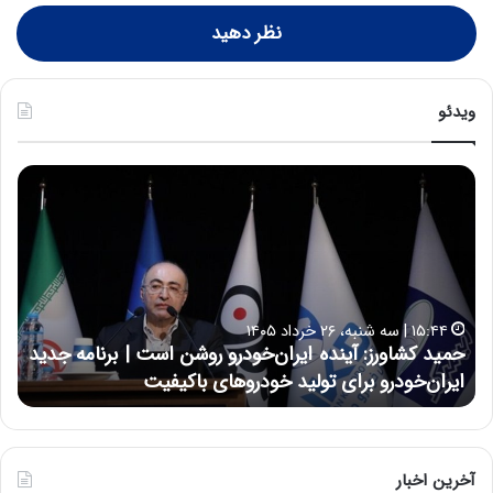
نظر دهید
ویدئو
ح
ح
م
س
ی
ی
د
ن
ک
ع
ش
ل
ا
ا
۱۵:۴۴ | سه شنبه، ۲۶ خرداد ۱۴۰۵
و
ی
حمید کشاورز: آینده ایران‌خودرو روشن است | برنامه جدید
ح
ر
ی
ایران‌خودرو برای تولید خودروهای باکیفیت
ن
ز
:
:
د
آ
ر
ی
ط
ن
و
آخرین اخبار