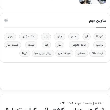
ی
ن
ت
ی
و
ن
ل
ق
عناوین مهم
ی
د
د
ر
خ
ت
آمریکا
ارز
امروز
ایران
بازار
بانک مرکزی
بورس
و
ی
د
ب
ترامپ
جاده چالوس
دلار
طلا
قیمت
قیمت دلار
ر
ا
قیمت طلا
مسکن
هواشناسی
پیش بینی هوا
کرونا
و
ی
ه
س
ا
ت
ی
د
ب
ا
ک
ی
ف
ی
ت