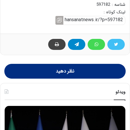
شناسه : 597182
لینک کوتاه :
نظر دهید
ویدئو
ح
ح
م
س
ی
ی
د
ن