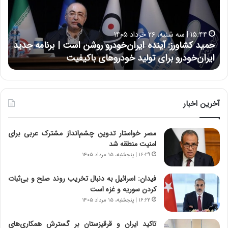
ک
ع
ش
ل
ا
ا
۱۵:۴۴ | سه شنبه، ۲۶ خرداد ۱۴۰۵
و
ی
حمید کشاورز: آینده ایران‌خودرو روشن است | برنامه جدید
ح
ر
ی
ایران‌خودرو برای تولید خودروهای باکیفیت
ن
ز
:
:
د
آ
ر
ی
ط
ن
و
آخرین اخبار
د
ل
ه
ت
مصر خواستار تدوین چشم‌انداز مشترک عربی برای
ا
ا
امنیت منطقه شد
ی
ر
ر
ی
۱۶:۲۹ | پنجشنبه، ۱۵ مرداد ۱۴۰۵
ا
خ
ن‌
ا
فیدان: اسرائیل به دنبال تخریب روند صلح و بی‌ثبات
خ
ی
کردن سوریه و غزه است
و
ر
۱۶:۲۲ | پنجشنبه، ۱۵ مرداد ۱۴۰۵
د
ا
ر
ن
تاکید ایران و قرقیزستان بر گسترش همکاری‌های