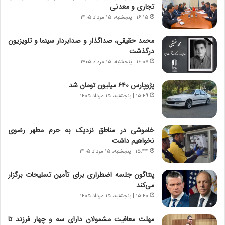
و
،
تجاری و معدنی
ر
ه
۱۶:۱۵ | پنجشنبه، ۱۵ مرداد ۱۴۰۵
و
ی
ش
چ
محمد حقیقی، صداگذار و صدابردار سینما و تلویزیون
ن
گ
درگذشت
ا
ا
۱۶:۰۷ | پنجشنبه، ۱۵ مرداد ۱۴۰۵
س
ه
ت
ج
پژوپارس ۶۴۰ میلیون تومان شد
|
ز
ب
۱۵:۴۹ | پنجشنبه، ۱۵ مرداد ۱۴۰۵
ا
ر
ی
ن
ن
ا
ج
خاموشی در مناطق نزدیک به حرم مطهر رضوی
م
ن
نخواهیم داشت
ه
گ
۱۵:۴۴ | پنجشنبه، ۱۵ مرداد ۱۴۰۵
ج
،
د
ن
پنتاگون جلسه اضطراری برای تأمین تسلیحات برگزار
ی
ت
می‌کند
د
و
۱۵:۴۰ | پنجشنبه، ۱۵ مرداد ۱۴۰۵
ا
ا
ی
ن
مهلت معافیت مشمولان دارای سه و چهار فرزند تا
ر
س