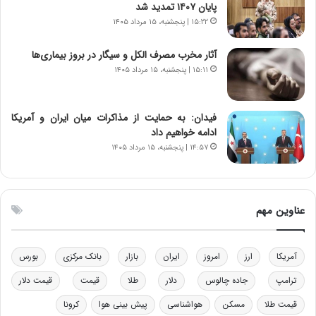
پایان ۱۴۰۷ تمدید شد
ا
ت
۱۵:۲۲ | پنجشنبه، ۱۵ مرداد ۱۴۰۵
ن‌
ه
خ
د
آثار مخرب مصرف الکل و سیگار در بروز بیماری‌ها
و
ر
۱۵:۱۱ | پنجشنبه، ۱۵ مرداد ۱۴۰۵
د
م
ر
ق
و
ا
ب
ب
فیدان: به حمایت از مذاکرات میان ایران و آمریکا
ر
ل
ادامه خواهیم داد
ا
چ
۱۴:۵۷ | پنجشنبه، ۱۵ مرداد ۱۴۰۵
ی
ن
ت
ی
و
ن
ل
ق
عناوین مهم
ی
د
د
ر
خ
ت
آمریکا
ارز
امروز
ایران
بازار
بانک مرکزی
بورس
و
ی
د
ب
ترامپ
جاده چالوس
دلار
طلا
قیمت
قیمت دلار
ر
ا
قیمت طلا
مسکن
هواشناسی
پیش بینی هوا
کرونا
و
ی