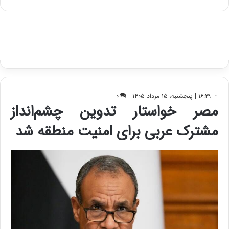
ه
س
ا
ت
ی
د
ب
ا
ک
ی
ف
ی
ت