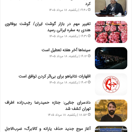
د
ا
کرد
ر
ن‌
۱۹:۴۰ | یکشنبه، ۱۸ مرداد ۱۴۰۵
ا
ه
ق
ا
تغییر مهم در بازار گوشت ایران/ گوشت بوفالوی
ت
ی
هندی به سفره ایرانی رسید
ص
ا
۱۹:۳۱ | یکشنبه، ۱۸ مرداد ۱۴۰۵
ا
ت
د
ا
سینماها آخر هفته تعطیل است
ا
ق
۱۹:۱۶ | یکشنبه، ۱۸ مرداد ۱۴۰۵
ی
ا
ر
ی
ا
ر
اظهارات نتانیاهو برای بی‌اثر کردن توافق است
ن
ا
|
۱۹:۰۲ | یکشنبه، ۱۸ مرداد ۱۴۰۵
ن
ا
د
ع
ر
ت
پ
دادسرای جنایی: جنازه حمیدرضا رجب‌زاده اطراف
م
ی
تهران کشف شد
ا
ح
۱۸:۵۶ | یکشنبه، ۱۸ مرداد ۱۴۰۵
د
م
م
ل
آغاز موج جدید حذف یارانه و کالابرگ؛ ضرب‌الاجل