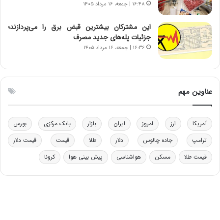
۱۶:۴۸ | جمعه، ۱۶ مرداد ۱۴۰۵
ق
ی
ا
ن
ب
ن
این مشترکان بیشترین قبض برق را می‌پردازند؛
ل
ر
جزئیات پله‌های جدید مصرف
چ
ف
۱۶:۳۶ | جمعه، ۱۶ مرداد ۱۴۰۵
ن
ت
ی
ه
ن
ا
ق
س
عناوین مهم
د
ت
ر
ت
آمریکا
ارز
امروز
ایران
بازار
بانک مرکزی
بورس
ی
ب
ترامپ
جاده چالوس
دلار
طلا
قیمت
قیمت دلار
ا
قیمت طلا
مسکن
هواشناسی
پیش بینی هوا
کرونا
ی
س
ت
د