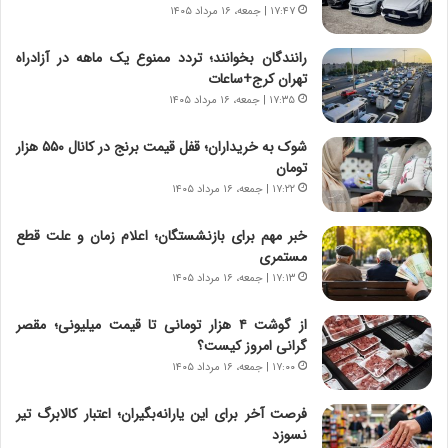
۱۷:۴۷ | جمعه، ۱۶ مرداد ۱۴۰۵
ه
ر
ج
ا
رانندگان بخوانند؛ تردد ممنوع یک ماهه در آزادراه
ز
ن
تهران کرج+ساعات
ا
|
ی
۱۷:۳۵ | جمعه، ۱۶ مرداد ۱۴۰۵
ا
ن
ع
ج
ت
شوک به خریداران؛ قفل قیمت برنج در کانال ۵۵۰ هزار
ن
م
تومان
گ
ا
۱۷:۲۲ | جمعه، ۱۶ مرداد ۱۴۰۵
،
د
ن
م
خبر مهم برای بازنشستگان؛ اعلام زمان و علت قطع
ت
ر
مستمری
و
د
۱۷:۱۳ | جمعه، ۱۶ مرداد ۱۴۰۵
ا
م
ن
ه
از گوشت ۴ هزار تومانی تا قیمت میلیونی؛ مقصر
س
ن
گرانی امروز کیست؟
ت
و
۱۷:۰۰ | جمعه، ۱۶ مرداد ۱۴۰۵
ه
ز
د
ا
فرصت آخر برای این یارانه‌بگیران؛ اعتبار کالابرگ تیر
ر
ز
نسوزد
م
ب