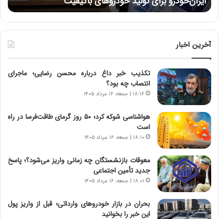
نتوانسته در مقابل چنین قدرتی بایستد
ه
:
ر
د
ه
ر
خ
ط
ط
و
ر
آخرین اخبار
ل
ا
ت
ب
تکذیب خبر داغ درباره محسن رضایی؛ ماجرای
ا
ر
انتصاب چه بود؟
ر
ت
ی
و
۱۸:۱۶ | جمعه، ۱۶ مرداد ۱۴۰۵
خ
ر
ا
م
هواشناسی شوکه کرد؛ ۵۰ روز گرمای طاقت‌فرسا در راه
ی
د
است
ر
ر
۱۸:۱۰ | جمعه، ۱۶ مرداد ۱۴۰۵
ا
ا
ن
ق
معوقات بازنشستگان چه زمانی واریز می‌شود؟؛ پاسخ
،
ت
جدید تأمین اجتماعی
ه
ص
۱۸:۰۱ | جمعه، ۱۶ مرداد ۱۴۰۵
ی
ا
چ
د
بحران در بازار خودروهای وارداتی؛ قبل از واریز پول
گ
ا
این خبر را بخوانید
ا
ی