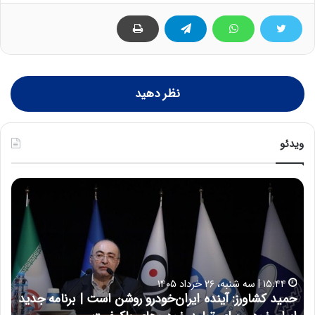
نظر دهید
ویدئو
ح
ه
س
ش
ی
د
ن
ا
ع
ر
ل
د
ا
ر
۱۷:۳۹ | سه شنبه، ۲۲ اردیبهشت ۱۴۰۵
ی
ب
حسین علایی: در طول تاریخ ایران، هیچگاه جز این جنگ،
ه
ی
ا