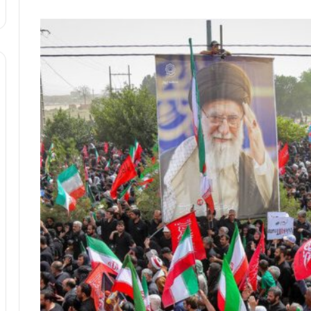
:
آ
ی
ن
د
ه
ا
ی
ر
ا
ن‌
خ
و
د
ر
و
ر
و
ش
ن
ا