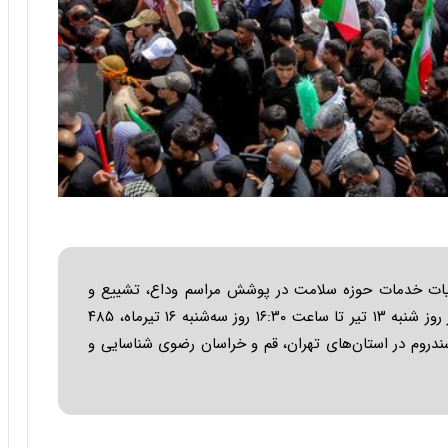
س
ت
|
ب
ر
ن
ا
م
ه
ج
د
ی
د
ا
ئیات خدمات حوزه سلامت در پوشش مراسم وداع، تشییع و
ی
خاکسپاری قائد امت را اعلام کرد؛ بر این اساس از روز شنبه ۱۳ تیر تا ساعت ۱۶:۳۰ روز سه‌شنبه ۱۶ تیرماه، ۴۸۵
ر
ا
 بازدید و پایش بهداشتی انجام شد و ۱۹۹۸ سندروم در استان‌های تهران، قم و خراسان رضوی شناسایی و
ن‌
خ
و
د
ر