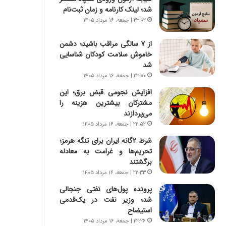
ه
ر
شد؛ لینک کارنامه و زمان ثبت‌نام
ج
ا
۲۳:۰۲ | جمعه، ۱۶ مرداد ۱۴۰۵
ز
ن
ا
|
از ۷ سالگی مراقب باشید؛ دشمن
ی
ا
خاموش سلامت کودکان شناسایی
ن
ع
شد
ج
ت
ن
۲۳:۰۰ | جمعه، ۱۶ مرداد ۱۴۰۵
م
گ
ا
افزایش نجومی قبض برق؛ این
،
د
مشترکان بیشترین هزینه را
ن
م
می‌پردازند
ت
ر
۲۲:۵۲ | جمعه، ۱۶ مرداد ۱۴۰۵
و
د
ا
شرط ۲گانه ایران برای تنگه هرمز؛
م
ن
تحریم‌ها و غرامت به معادله
ه
س
برگشتند
ن
ت
و
۲۲:۳۳ | جمعه، ۱۶ مرداد ۱۴۰۵
ه
ز
پرونده پول‌های نفتی جنجالی
د
ا
شد؛ وزیر نفت در یک‌قدمی
ر
ز
استیضاح
م
ب
۲۲:۲۶ | جمعه، ۱۶ مرداد ۱۴۰۵
ق
ی