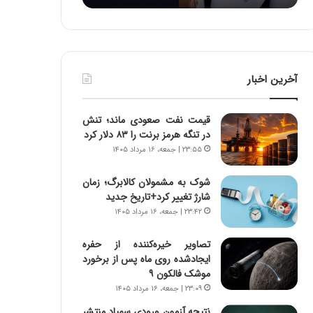
د
ه
ر
خ
ط
ط
و
ر
ل
ا
آخرین اخبار
ت
ب
ا
ر
ر
ت
قیمت نفت صعودی ماند؛ تنش
ی
و
در تنگه هرمز برنت را ۸۳ دلار کرد
خ
ر
۲۳:۵۵ | جمعه، ۱۶ مرداد ۱۴۰۵
ا
م
ی
د
شوک به مشمولان کالابرگ؛ زمان
ر
ر
شارژ تغییر کرد+تاریخ جدید
ا
ا
۲۳:۴۲ | جمعه، ۱۶ مرداد ۱۴۰۵
ن
ق
،
ت
ه
ص
تصاویر خیره‌کننده از حفره
ی
ا
ایجادشده روی ماه پس از برخورد
چ
د
موشک فالکون ۹
گ
ا
۲۳:۰۹ | جمعه، ۱۶ مرداد ۱۴۰۵
ا
ی
نتیجه آزمون ورودی سمپاد منتشر