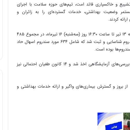
 تشییع و خاکسپاری قائد امت، تیم‌های حوزه سلامت با اجرای
و
 مستمر وضعیت بهداشتی، خدمات گسترده‌ای را به زائران و
ب
ر
رائه کردند.
ا
ی
بر اساس اعلام مرکز مدیریت عملیات بحران، از روز شنبه ۱۳ تیر تا ساعت ۱۶:۳۰ روز (سه‌شنبه) ۱۶ تیرماه، در مجموع ۴۸۵
ت
مورد بازدید و پایش بهداشتی انجام و هزار و ۹۹۸ سندروم شناسایی و ثبت شد که شامل ۶۳۴ مورد سندروم اسهال حاد
و
ل
ی
د
همچنین در این مدت، ۷۲۷ نمونه انسانی برای انجام بررسی‌های آزمایشگاهی اخذ شد و ۱۴ کانون طغیان احتمالی نیز
خ
و
د
ر
 بروز و گسترش بیماری‌های واگیر و ارائه خدمات بهداشتی و
و
ه
ا
ی
ب
ا
ک