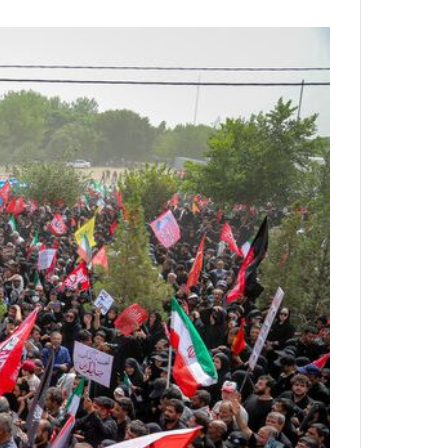
ا
و
ر
م
ی
ا
ن
ه
؛
ب
ا
ز
ن
د
ه
پ
ن
ه
ا
ن
ی