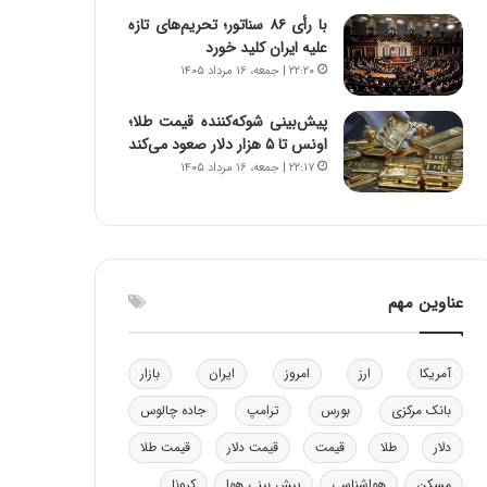
ا
ن
با رأی ۸۶ سناتور؛ تحریم‌های تازه
ب
ن
علیه ایران کلید خورد
ل
ر
۲۲:۲۰ | جمعه، ۱۶ مرداد ۱۴۰۵
چ
ف
ن
ت
پیش‌بینی شوکه‌کننده قیمت طلا؛
ی
ه
اونس تا ۵ هزار دلار صعود می‌کند
ن
ا
۲۲:۱۷ | جمعه، ۱۶ مرداد ۱۴۰۵
ق
س
د
ت
ر
ت
ی
ب
عناوین مهم
ا
ی
س
آمریکا
ارز
امروز
ایران
بازار
ت
د
بانک مرکزی
بورس
ترامپ
جاده چالوس
دلار
طلا
قیمت
قیمت دلار
قیمت طلا
مسکن
هواشناسی
پیش بینی هوا
کرونا