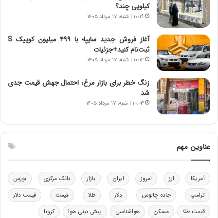
ر
س
کیلویی چند؟
ا
ت
۱۰:۱۹ | شنبه، ۱۷ مرداد ۱۴۰۵
ن‌
ه
خ
د
آغاز فروش جدید سایپا؛ با ۴۹۹ میلیون کوییک S
و
ر
ثبت‌نام کنید+جزئیات
د
م
۱۰:۱۲ | شنبه، ۱۷ مرداد ۱۴۰۵
ر
ق
و
ا
ب
ب
زنگ خطر برای بازار مرغ؛ احتمال جهش قیمت جدی
ر
ل
شد
ا
چ
۱۰:۰۳ | شنبه، ۱۷ مرداد ۱۴۰۵
ی
ن
ت
ی
و
ن
ل
ق
عناوین مهم
ی
د
د
ر
خ
ت
آمریکا
ارز
امروز
ایران
بازار
بانک مرکزی
بورس
و
ی
د
ب
ترامپ
جاده چالوس
دلار
طلا
قیمت
قیمت دلار
ر
ا
قیمت طلا
مسکن
هواشناسی
پیش بینی هوا
کرونا
و
ی