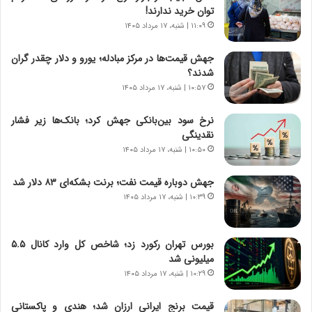
و
،
توان خرید ندارند!
ر
ه
۱۱:۰۹ | شنبه، ۱۷ مرداد ۱۴۰۵
و
ی
ش
چ
جهش قیمت‌ها در مرکز مبادله؛ یورو و دلار چقدر گران
ن
گ
شدند؟
ا
ا
۱۰:۵۷ | شنبه، ۱۷ مرداد ۱۴۰۵
س
ه
ت
ج
نرخ سود بین‌بانکی جهش کرد؛ بانک‌ها زیر فشار
|
ز
نقدینگی
ب
ا
ر
۱۰:۵۰ | شنبه، ۱۷ مرداد ۱۴۰۵
ی
ن
ن
ا
ج
جهش دوباره قیمت نفت؛ برنت بشکه‌ای ۸۳ دلار شد
م
ن
۱۰:۳۹ | شنبه، ۱۷ مرداد ۱۴۰۵
ه
گ
ج
،
د
ن
بورس تهران رکورد زد؛ شاخص کل وارد کانال ۵.۵
ی
ت
میلیونی شد
د
و
۱۰:۲۹ | شنبه، ۱۷ مرداد ۱۴۰۵
ا
ا
ی
ن
قیمت برنج ایرانی ارزان شد؛ هندی و پاکستانی