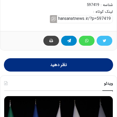
شناسه : 597419
لینک کوتاه :
نظر دهید
ویدئو
ح
ح
م
س
ی
ی
د
ن