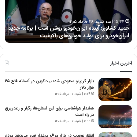
ک
ع
ش
ل
ا
ا
۱۵:۴۴ | سه شنبه، ۲۶ خرداد ۱۴۰۵
و
ی
حمید کشاورز: آینده ایران‌خودرو روشن است | برنامه جدید
ح
ر
ی
ایران‌خودرو برای تولید خودروهای باکیفیت
ن
ز
:
:
د
آ
ر
ی
ط
ن
و
آخرین اخبار
د
ل
ه
ت
بازار کریپتو صعودی شد؛ بیت‌کوین در آستانه فتح ۶۵
ا
ا
هزار دلار
ی
ر
ر
ی
۱۱:۲۹ | شنبه، ۱۷ مرداد ۱۴۰۵
ا
خ
ن‌
ا
هشدار هواشناسی برای این استان‌ها؛ رگبار و رعدوبرق
خ
ی
در راه است
و
ر
۱۱:۱۶ | شنبه، ۱۷ مرداد ۱۴۰۵
د
ا
ر
ن
اتفاق عجیب در بازار مرغ؛ مرغدار ضرر می‌دهد مردم